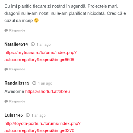
Eu îmi planific fiecare zi notând în agendă. Proiectele mari,
dragonii nu le-am notat, nu le-am planificat niciodată. Cred că e
cazul să încep
Răspunde
Natalie4514
1 an ago
https://myteana.ru/forums/index.php?
autocom=gallery&req=si&img=6609
Răspunde
Randall3115
1 an ago
Awesome
https://shorturl.at/2breu
Răspunde
Luis1145
1 an ago
http://toyota-porte.ru/forums/index.php?
autocom=gallery&req=si&img=3270