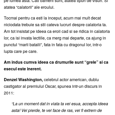
pe lumea asta. Cati oameni sunt, atatea tipuri de visuri. Si
atatea “calatorii” ale eroului.
Tocmai pentru ca esti la inceput, acum mai mult decat
niciodata trebuie sa stii cateva lucruri despre calatoria ta.
Am tot insistat pe ideea ca eroii cad si se ridica in calatoria
lor, ca isi invata lectiile, ca merg mai departe, ca ajung in
punctul “marii batalii”, fata in fata cu dragonul lor, intr-o
lupta care pe care.
Am indus cumva ideea ca drumurile sunt “grele” si ca
esecul este inerent.
Denzel Washington,
celebrul actor american, dublu
castigator al premiului Oscar, spunea intr-un discurs in
2011:
“La un moment dat in viata ta vei esua, accepta ideea
asta! Vei pierde, te vei face de ras, vei fi extrem de