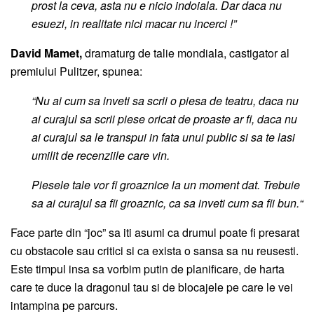
prost la ceva, asta nu e nicio indoiala. Dar daca nu
esuezi, in realitate nici macar nu incerci !”
David Mamet,
dramaturg de talie mondiala, castigator al
premiului Pulitzer, spunea:
“Nu ai cum sa inveti sa scrii o piesa de teatru, daca nu
ai curajul sa scrii piese oricat de proaste ar fi, daca nu
ai curajul sa le transpui in fata unui public si sa te lasi
umilit de recenziile care vin.
Piesele tale vor fi groaznice la un moment dat. Trebuie
sa ai curajul sa fii groaznic, ca sa inveti cum sa fii bun.“
Face parte din “joc” sa iti asumi ca drumul poate fi presarat
cu obstacole sau critici si ca exista o sansa sa nu reusesti.
Este timpul insa sa vorbim putin de planificare, de harta
care te duce la dragonul tau si de blocajele pe care le vei
intampina pe parcurs.