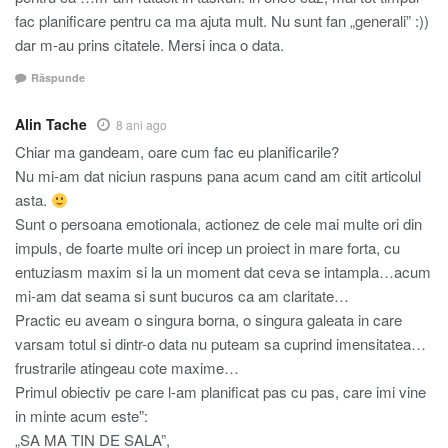
fac planificare pentru ca ma ajuta mult. Nu sunt fan „generali” :))
dar m-au prins citatele. Mersi inca o data.
Răspunde
Alin Tache
8 ani ago
Chiar ma gandeam, oare cum fac eu planificarile?
Nu mi-am dat niciun raspuns pana acum cand am citit articolul
asta.
Sunt o persoana emotionala, actionez de cele mai multe ori din
impuls, de foarte multe ori incep un proiect in mare forta, cu
entuziasm maxim si la un moment dat ceva se intampla…acum
mi-am dat seama si sunt bucuros ca am claritate…
Practic eu aveam o singura borna, o singura galeata in care
varsam totul si dintr-o data nu puteam sa cuprind imensitatea…
frustrarile atingeau cote maxime…
Primul obiectiv pe care l-am planificat pas cu pas, care imi vine
in minte acum este”:
„SA MA TIN DE SALA”,