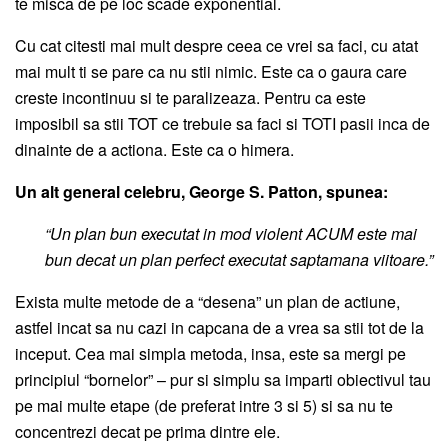
te misca de pe loc scade exponential.
Cu cat citesti mai mult despre ceea ce vrei sa faci, cu atat
mai mult ti se pare ca nu stii nimic. Este ca o gaura care
creste incontinuu si te paralizeaza. Pentru ca este
imposibil sa stii TOT ce trebuie sa faci si TOTI pasii inca de
dinainte de a actiona. Este ca o himera.
Un alt general celebru, George S. Patton, spunea:
“Un plan bun executat in mod violent ACUM este mai
bun decat un plan perfect executat saptamana viitoare.”
Exista multe metode de a “desena” un plan de actiune,
astfel incat sa nu cazi in capcana de a vrea sa stii tot de la
inceput. Cea mai simpla metoda, insa, este sa mergi pe
principiul “bornelor” – pur si simplu sa imparti obiectivul tau
pe mai multe etape (de preferat intre 3 si 5) si sa nu te
concentrezi decat pe prima dintre ele.