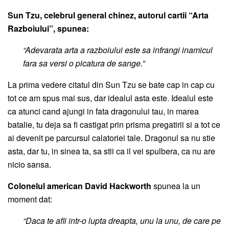
Sun Tzu, celebrul general chinez, autorul cartii “Arta
Razboiului”, spunea:
“Adevarata arta a razboiului este sa infrangi inamicul
fara sa versi o picatura de sange.”
La prima vedere citatul din Sun Tzu se bate cap in cap cu
tot ce am spus mai sus, dar idealul asta este. Idealul este
ca atunci cand ajungi in fata dragonului tau, in marea
batalie, tu deja sa fi castigat prin prisma pregatirii si a tot ce
ai devenit pe parcursul calatoriei tale. Dragonul sa nu stie
asta, dar tu, in sinea ta, sa stii ca il vei spulbera, ca nu are
nicio sansa.
Colonelul american David Hackworth
spunea la un
moment dat:
“Daca te afli intr-o lupta dreapta, unu la unu, de care pe