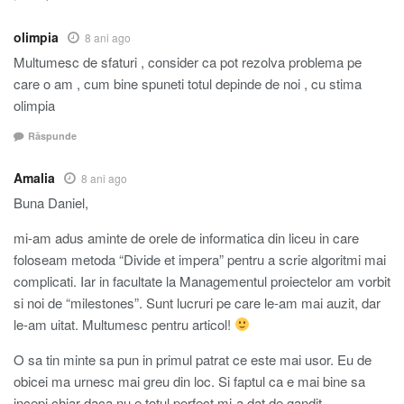
olimpia
8 ani ago
Multumesc de sfaturi , consider ca pot rezolva problema pe
care o am , cum bine spuneti totul depinde de noi , cu stima
olimpia
Răspunde
Amalia
8 ani ago
Buna Daniel,
mi-am adus aminte de orele de informatica din liceu in care
foloseam metoda “Divide et impera” pentru a scrie algoritmi mai
complicati. Iar in facultate la Managementul proiectelor am vorbit
si noi de “milestones”. Sunt lucruri pe care le-am mai auzit, dar
le-am uitat. Multumesc pentru articol!
O sa tin minte sa pun in primul patrat ce este mai usor. Eu de
obicei ma urnesc mai greu din loc. Si faptul ca e mai bine sa
incepi chiar daca nu e totul perfect mi-a dat de gandit.