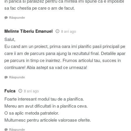
in panica si paralizez pentru ca mintea imi spune ca e imposibil
sa fac chestia pe care o am de facut.
Răspunde
Melinte Tiberiu Emanuel
8 ani ago
Salut,
Eu cand am un proiect, prima oara imi planific pasii principali pe
care ii am de parcurs pana ajung la rezultatul final. Detaliile apar
pe parcurs in timp ce inaintez. Frumos articolul tau, succes in
continuare! Abia astept sa vad ce urmeaza!
Răspunde
Fuica
8 ani ago
Foarte interesant modul tau de a planifica.
Mereu am avut dificultati in a planifica ceva.
O sa aplic metoda patratelor.
Multumesc pentru articolele valoroase oferite.
Răspunde