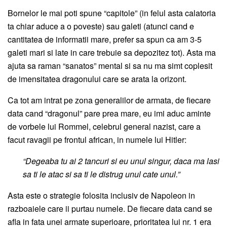
Bornelor le mai poti spune “capitole” (in felul asta calatoria
ta chiar aduce a o poveste) sau galeti (atunci cand e
cantitatea de informatii mare, prefer sa spun ca am 3-5
galeti mari si late in care trebuie sa depozitez tot). Asta ma
ajuta sa raman “sanatos” mental si sa nu ma simt coplesit
de imensitatea dragonului care se arata la orizont.
Ca tot am intrat pe zona generalilor de armata, de fiecare
data cand “dragonul” pare prea mare, eu imi aduc aminte
de vorbele lui Rommel, celebrul general nazist, care a
facut ravagii pe frontul african, in numele lui Hitler:
“Degeaba tu ai 2 tancuri si eu unul singur, daca ma lasi
sa ti le atac si sa ti le distrug unul cate unul.”
Asta este o strategie folosita inclusiv de Napoleon in
razboaiele care ii purtau numele. De fiecare data cand se
afla in fata unei armate superioare, prioritatea lui nr. 1 era