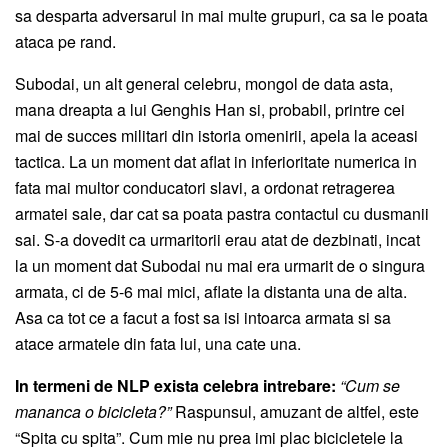
sa desparta adversarul in mai multe grupuri, ca sa le poata
ataca pe rand.
Subodai, un alt general celebru, mongol de data asta,
mana dreapta a lui Genghis Han si, probabil, printre cei
mai de succes militari din istoria omenirii, apela la aceasi
tactica. La un moment dat aflat in inferioritate numerica in
fata mai multor conducatori slavi, a ordonat retragerea
armatei sale, dar cat sa poata pastra contactul cu dusmanii
sai. S-a dovedit ca urmaritorii erau atat de dezbinati, incat
la un moment dat Subodai nu mai era urmarit de o singura
armata, ci de 5-6 mai mici, aflate la distanta una de alta.
Asa ca tot ce a facut a fost sa isi intoarca armata si sa
atace armatele din fata lui, una cate una.
In termeni de NLP exista celebra intrebare:
“Cum se
mananca o bicicleta?”
Raspunsul, amuzant de altfel, este
“Spita cu spita”. Cum mie nu prea imi plac bicicletele la