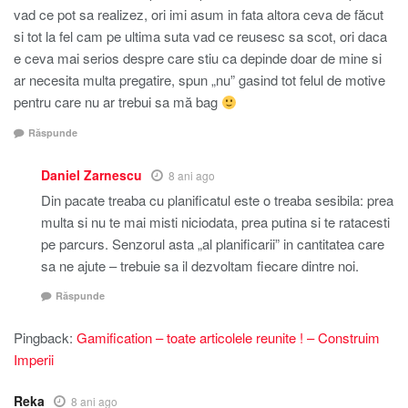
vad ce pot sa realizez, ori imi asum in fata altora ceva de făcut
si tot la fel cam pe ultima suta vad ce reusesc sa scot, ori daca
e ceva mai serios despre care stiu ca depinde doar de mine si
ar necesita multa pregatire, spun „nu” gasind tot felul de motive
pentru care nu ar trebui sa mă bag
Răspunde
Daniel Zarnescu
8 ani ago
Din pacate treaba cu planificatul este o treaba sesibila: prea
multa si nu te mai misti niciodata, prea putina si te ratacesti
pe parcurs. Senzorul asta „al planificarii” in cantitatea care
sa ne ajute – trebuie sa il dezvoltam fiecare dintre noi.
Răspunde
Pingback:
Gamification – toate articolele reunite ! – Construim
Imperii
Reka
8 ani ago