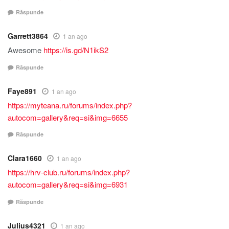
Răspunde
Garrett3864
1 an ago
Awesome
https://is.gd/N1ikS2
Răspunde
Faye891
1 an ago
https://myteana.ru/forums/index.php?
autocom=gallery&req=si&img=6655
Răspunde
Clara1660
1 an ago
https://hrv-club.ru/forums/index.php?
autocom=gallery&req=si&img=6931
Răspunde
Julius4321
1 an ago