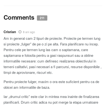
Comments
211
Cristian
8 ani ago
Am in general cam 2 tipuri de proiecte. Proiecte pe termen lung
si proiecte „fulger” de pe o zi pe alta. Fara planificare nu incep.
Pentru cele pe termen lung las cam o saptamana, care
saptamana e folosita pentru a gasi raspunsuri sau a obtine
informatiile necesare: cum definesc realizarea obiectivului in
temeni calitativi, pasi necesari a fi parcursi, resurse disponibile ,
timpi de aprovionare, riscuri etc.
Pentru proiecte fulger, maxim o ora este suficient pentru ca de
obicei am informatiile de baza.
Iar „drumul critic” este clar in mintea mea inainte de finalizarea
planificarii. Drum critic adica nu pot merge la etapa urmatoare