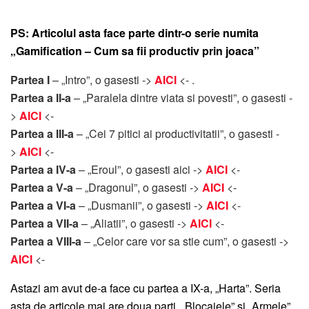
PS:
Articolul asta face parte dintr-o serie numita
„Gamification – Cum sa fii productiv prin joaca”
Partea I
– „Intro”, o gasesti ->
AICI
<- .
Partea a II-a
– „Paralela dintre viata si povesti”, o gasesti -
>
AICI
<-
Partea a III-a
– „Cei 7 pitici ai productivitatii”, o gasesti -
>
AICI
<-
Partea a IV-a
– „Eroul”, o gasesti aici ->
AICI
<-
Partea a V-a
– „Dragonul”, o gasesti ->
AICI
<-
Partea a VI-a
– „Dusmanii”, o gasesti ->
AICI
<-
Partea a VII-a
– „Aliatii”, o gasesti ->
AICI
<-
Partea a VIII-a
– „Celor care vor sa stie cum”, o gasesti ->
AICI
<-
Astazi am avut de-a face cu partea a IX-a, „Harta”. Seria
asta de articole mai are doua parti, „Blocajele” si „Armele”.