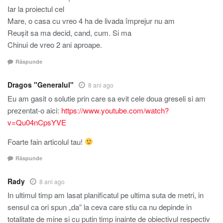
Iar la proiectul cel
Mare, o casa cu vreo 4 ha de livada împrejur nu am
Reușit sa ma decid, cand, cum. Si ma
Chinui de vreo 2 ani aproape.
Răspunde
Dragos "Generalul"
8 ani ago
Eu am gasit o solutie prin care sa evit cele doua greseli si am
prezentat-o aici:
https://www.youtube.com/watch?
v=Qu04nCpsYVE
Foarte fain articolul tau!
Răspunde
Rady
8 ani ago
In ultimul timp am lasat planificatul pe ultima suta de metri, in
sensul ca ori spun „da” la ceva care stiu ca nu depinde in
totalitate de mine si cu putin timp inainte de obiectivul respectiv