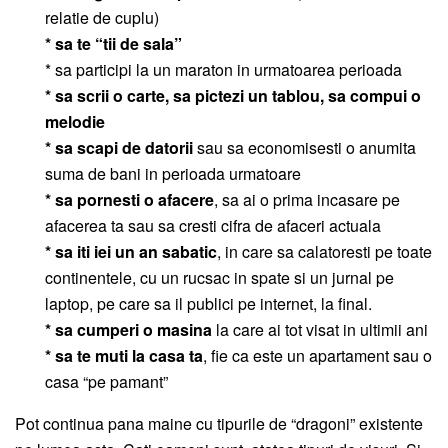
relatie de cuplu)
* sa te “tii de sala”
* sa participi la un maraton in urmatoarea perioada
* sa scrii o carte, sa pictezi un tablou, sa compui o
melodie
* sa scapi de datorii
sau sa economisesti o anumita
suma de bani in perioada urmatoare
* sa pornesti o afacere
, sa ai o prima incasare pe
afacerea ta sau sa cresti cifra de afaceri actuala
* sa iti iei un an sabatic
, in care sa calatoresti pe toate
continentele, cu un rucsac in spate si un jurnal pe
laptop, pe care sa il publici pe internet, la final.
* sa cumperi o masina
la care ai tot visat in ultimii ani
* sa te muti la casa ta
, fie ca este un apartament sau o
casa “pe pamant”
Pot continua pana maine cu tipurile de “dragoni” existente