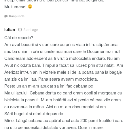
Multumesc!
Răspunde
Iulian
8 ani ago
Cât de repede?
Am avut bucurii si visuri care au prins viața intr-o săptămana
sau ba chiar in ore si unele mai mari care le Documentez mult.
Cand eram adolescent as fi vrut o motocicleta enduro. Nu am
Avut niciodata bani. Timpul a facut sa lucrez prin străinătăți. Am
Aterizat într-un an in vizitele mele si de la poarta pana la bagaje
am zis ca imi iau. Pana seara aveam motocicleta.
Peste un an m-am apucat sa imi fac cabana pe
Malul lacului. Cabana dorita de cand eram copil si mergeam cu
bicicleta la pescuit. M-am hotărât azi si peste câteva zile eram
cu cazmaua in mâna. Aici nu m-am documentat si am
Sărit bugetul si efortul depus de
Mine. Lângă cabana au apărut anul asta 200 pomi fructiferi care
nu stiu ce necesitați detaliate vor avea. Doar in mare.