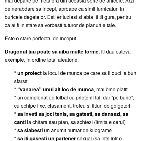
mai departe pe metafora din aceasta serie de articole. Arzi
de nerabdare sa incepi, aproape ca simti furnicaturi in
buricele degetelor. Esti entuziast si abia iti tii gura, pentru
ca ai fi in stare sa vorbesti tuturor de planurile tale.
Este o stare perfecta, de inceput.
Dragonul tau poate sa aiba multe forme.
Iti dau cateva
exemple, in ordine total aleatorie:
* un proiect
la locul de munca pe care sa il duci la bun
sfarsit
* “vanarea” unui alt loc de munca
, mai bine platit
* un campionat de fotbal cu prietenii tai, dar “pe bune”,
cu echipe fixe, clasament, trofeu si titluri de golgeteri
* sa inveti sa joci tenis, sa gatesti, sa dansezi, sa
canti
la chitara sau pian, sa schiezi (limita e cerul)
* sa slabesti
un anumit numar de kilograme
* sa iti gasesti un partener
sexual (sa intri intr-o