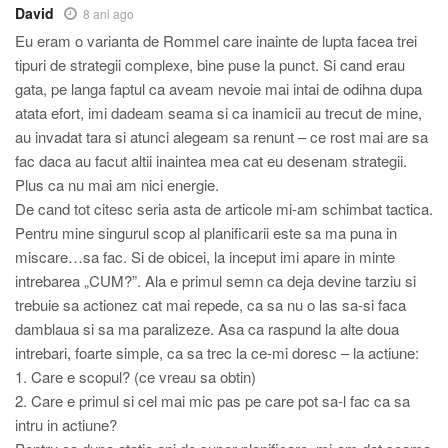
David
8 ani ago
Eu eram o varianta de Rommel care inainte de lupta facea trei
tipuri de strategii complexe, bine puse la punct. Si cand erau
gata, pe langa faptul ca aveam nevoie mai intai de odihna dupa
atata efort, imi dadeam seama si ca inamicii au trecut de mine,
au invadat tara si atunci alegeam sa renunt – ce rost mai are sa
fac daca au facut altii inaintea mea cat eu desenam strategii.
Plus ca nu mai am nici energie.
De cand tot citesc seria asta de articole mi-am schimbat tactica.
Pentru mine singurul scop al planificarii este sa ma puna in
miscare…sa fac. Si de obicei, la inceput imi apare in minte
intrebarea „CUM?”. Ala e primul semn ca deja devine tarziu si
trebuie sa actionez cat mai repede, ca sa nu o las sa-si faca
damblaua si sa ma paralizeze. Asa ca raspund la alte doua
intrebari, foarte simple, ca sa trec la ce-mi doresc – la actiune:
1. Care e scopul? (ce vreau sa obtin)
2. Care e primul si cel mai mic pas pe care pot sa-l fac ca sa
intru in actiune?