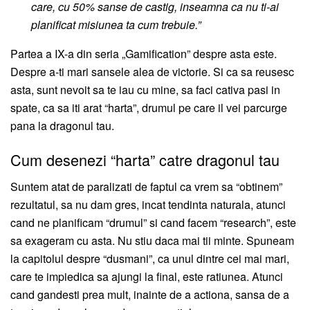
care, cu 50% sanse de castig, inseamna ca nu ti-ai
planificat misiunea ta cum trebuie.”
Partea a IX-a din seria „Gamification” despre asta este.
Despre a-ti mari sansele alea de victorie. Si ca sa reusesc
asta, sunt nevoit sa te iau cu mine, sa faci cativa pasi in
spate, ca sa iti arat “harta”, drumul pe care il vei parcurge
pana la dragonul tau.
Cum desenezi “harta” catre dragonul tau
Suntem atat de paralizati de faptul ca vrem sa “obtinem”
rezultatul, sa nu dam gres, incat tendinta naturala, atunci
cand ne planificam “drumul” si cand facem “research”, este
sa exageram cu asta. Nu stiu daca mai tii minte. Spuneam
la capitolul despre “dusmani”, ca unul dintre cei mai mari,
care te impiedica sa ajungi la final, este ratiunea. Atunci
cand gandesti prea mult, inainte de a actiona, sansa de a