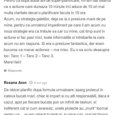
Pentru ca dupa atatia ani de super-planificare, mi-am dat seama
ca o actiune care dureaza 10 minute imi aduce de 10 ori mai
multa claritate decat o planificare facuta in 10 ore.
Acum, cu strategia galetilor, deja se ia o presiune mare de pe
mine, pentru ca urmatorul impediment pe care il am acum cu
noua strategie era ca trebuie sa car cu mine, cat timp sunt in
actiune si fac pasi mici, toate informatiile si intrebarile la care
acum nu am raspuns. Si era o presiune fantastica, dar eram
bucuros ca macar actionez – ma misc. Eu o sa scriu deasupra
loc: Tanc 1 – Tanc 2 – Tanc 3.
Mersi fain!
Răspunde
Roxana Aron
8 ani ago
De obicei planific dupa formula urmatoare: sparg proiecul in
cateva bucati mari, chiar le impart si cu alti responsabili, daca e
cazul. apoi pe fiecare bucata pun un infinit de taskuri. si
indiferent cat si cum avansez, unele proiecte au „murit” tocmai
pentru ca …m-am ratacit in taskuri. in orice caz, mai tot timpul