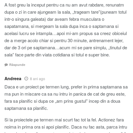
A fost greu la inceput pentru ca nu am avut rabdare, renunatm
dupa o zi in care ajungeam la sala, „trageam tare”(puneam totul
intr-o singura galeata) dar aveam febra musculara o
sapatamana, si mergeam la sala dupa inca o saptamana si
acelasi lucru se intampla…apoi mi-am propus sa creez obiceiul
de a merge acolo chiar si pentru 30 minute, antrenament lejer,
dar de 3 ori pe saptamana…acum mi se pare simplu, „tinutul de
sala” face parte din viata cotidiana si totul e super bine.
Răspunde
Andreea
8 ani ago
Daca e un proiect pe termen lung, prefer in prima saptamana sa
ma pun in miscare ca sa nu intru in panica de cat de greu este,
fara sa planific si dupa ce „am prins gustul” incep din a doua
saptamana sa planific.
Si la proiectele pe termen mai scurt fac tot la fel. Actionez fara
noima in prima ora si apoi planific. Daca nu fac asta, parca intru