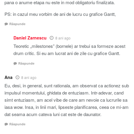
pana o anume etapa nu este in mod obligatoriu finalizata.
PS: in cazul meu vorbim de ani de lucru cu grafice Gantt,
Răspunde
Daniel Zarnescu
8 ani ago
Teoretic „milestones” (bornele) ar trebui sa formeze acest
drum critic. Si eu am lucrat ani de zile cu grafice Gantt.
Răspunde
Ana
8 ani ago
Eu, desi, in general, sunt rationala, am observat ca actionez sub
impulsul momentului, ghidata de entuziasm. Intr-adevar, cand
simt entuziasm, am acel vibe de care am nevoie ca lucrurile sa
iasa wow. Insa, in linii mari, lipseste planificarea, ceea ce mi-am
dat seama acum cateva luni cat este de daunator.
Răspunde