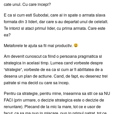
cate unul. Cu care incepi?
E ca si cum esti Subodai, care ai in spate o armata slava
formata din 3 lideri, dar care s-au departat unul de celelalt.
Te intorci si ataci primul lider, cu prima armata. Care este
ea?
Metaforele te ajuta sa fii mai productiv.
Am devenit cunoscut ca fiind o persoana pragmatica si
strategica in acelasi timp. Lumea cand vorbeste despre
“strategie”, vorbeste de ea ca si cum ar fi abilitatea de a
desena un plan de actiune. Cand, de fapt, eu desenez trei
patrate si ma decid cu care sa incep.
Pentru ca strategie, pentru mine, inseamna sa stii ce sa NU
FACI (prin urmare, o decizie strategica este o decizie de
renuntare). Plecand de la mic la mare, tot ce e usor de
facut, ca sa ma pun in miscare, pun in primul patrat, tot ce