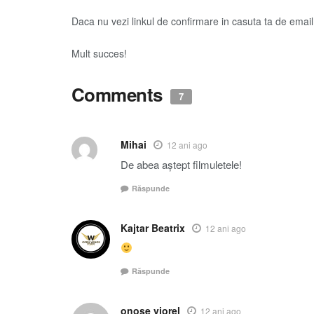
Daca nu vezi linkul de confirmare in casuta ta de emai
Mult succes!
Comments
7
Mihai
12 ani ago
De abea aștept filmuletele!
Răspunde
Kajtar Beatrix
12 ani ago
Răspunde
onose viorel
12 ani ago