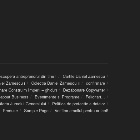
copera antreprenorul din tine !
Cartile Daniel Zarnescu
iel Zarnescu i
Colectia Daniel Zarnescu ii
confirmare
are Construim Imperii – ghiduri
Dezabonare Copywriter
tepout Business
Evenimente si Programe
Felicitari…
ferta Jurnalul Generalului
Politica de protectie a datelor
Produse
Sample Page
Verifica emailul pentru articol!