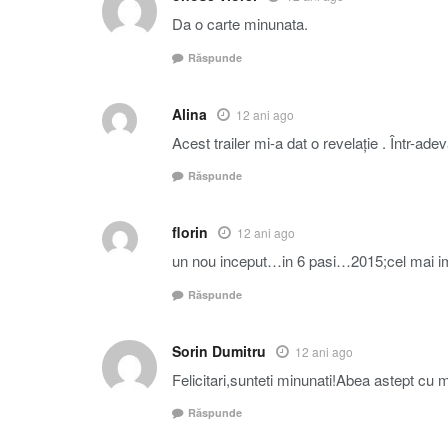
Da o carte minunata.
Răspunde
Alina
12 ani ago
Acest trailer mi-a dat o revelație . Într-ad
Răspunde
florin
12 ani ago
un nou inceput…in 6 pasi…2015;cel mai impo
Răspunde
Sorin Dumitru
12 ani ago
Felicitari,sunteti minunati!Abea astept cu 
Răspunde