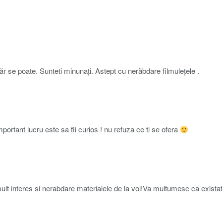
evăr se poate. Sunteti minunați. Astept cu nerăbdare filmulețele .
rtant lucru este sa fii curios ! nu refuza ce ti se ofera
mult interes si nerabdare materialele de la voi!Va multumesc ca existat