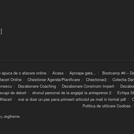
 te apuca de o afacere online
Acasa
Aproape gata…
Bootcamp #9 – Des
faceri Online
Chestionar Agenda/Planificare
Chestionar2
Colectia Dan
arnescu
Dezabonare Coaching
Dezabonare Construim Imperii
Dezabon
capi de datorii
drumul personal de la angajat la antreprenor 2
Echipa S
Afaceri
mai ai doar un pas pana primesti articolul pe mail in format pdf
O
Politica de utilizare Cookies
by
Jegtheme
.