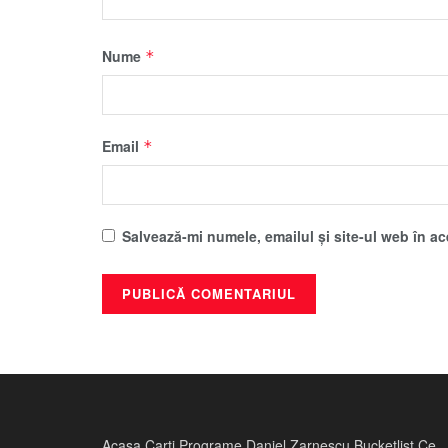
Nume
*
Email
*
Salvează-mi numele, emailul și site-ul web în a
Acasa
Carti
Programe
Daniel Zarnescu
Bucketlist
Ce