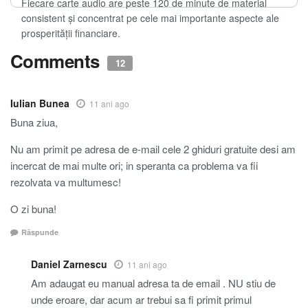
Fiecare carte audio are peste 120 de minute de material
consistent și concentrat pe cele mai importante aspecte ale
prosperității financiare.
Comments
12
Iulian Bunea
11 ani ago
Buna ziua,
Nu am primit pe adresa de e-mail cele 2 ghiduri gratuite desi am
incercat de mai multe ori; in speranta ca problema va fii
rezolvata va multumesc!
O zi buna!
Răspunde
Daniel Zarnescu
11 ani ago
Am adaugat eu manual adresa ta de email . NU stiu de
unde eroare, dar acum ar trebui sa fi primit primul