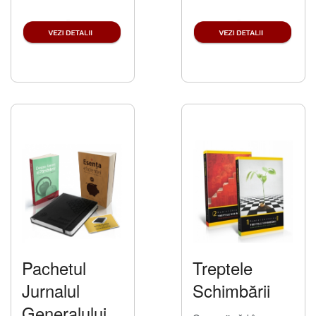
Pachetul
Treptele
Jurnalul
Schimbării
Generalului