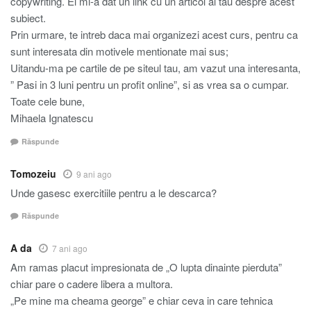
copywriting. El mi-a dat un link cu un articol al tau despre acest
subiect.
Prin urmare, te intreb daca mai organizezi acest curs, pentru ca
sunt interesata din motivele mentionate mai sus;
Uitandu-ma pe cartile de pe siteul tau, am vazut una interesanta,
” Pasi in 3 luni pentru un profit online”, si as vrea sa o cumpar.
Toate cele bune,
Mihaela Ignatescu
Răspunde
Tomozeiu
9 ani ago
Unde gasesc exercitiile pentru a le descarca?
Răspunde
A da
7 ani ago
Am ramas placut impresionata de „O lupta dinainte pierduta”
chiar pare o cadere libera a multora.
„Pe mine ma cheama george” e chiar ceva in care tehnica