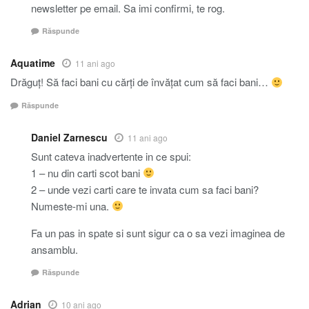
newsletter pe email. Sa imi confirmi, te rog.
Răspunde
Aquatime
11 ani ago
Drăguț! Să faci bani cu cărți de învățat cum să faci bani…
Răspunde
Daniel Zarnescu
11 ani ago
Sunt cateva inadvertente in ce spui:
1 – nu din carti scot bani
2 – unde vezi carti care te invata cum sa faci bani?
Numeste-mi una.
Fa un pas in spate si sunt sigur ca o sa vezi imaginea de
ansamblu.
Răspunde
Adrian
10 ani ago