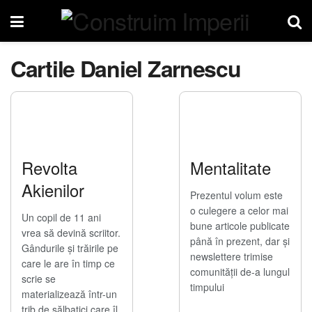
Cartile Daniel Zarnescu
Revolta
Mentalitate
Akienilor
Prezentul volum este
o culegere a celor mai
Un copil de 11 ani
bune articole publicate
vrea să devină scriitor.
până în prezent, dar și
Gândurile și trăirile pe
newslettere trimise
care le are în timp ce
comunității de-a lungul
scrie se
timpului
materializează într-un
trib de sălbatici care îl