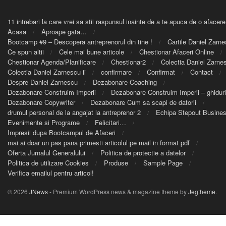
11 intrebari la care vrei sa stii raspunsul inainte de a te apuca de o afacere
Acasa
Aproape gata…
Bootcamp #9 – Descopera antreprenorul din tine !
Cartile Daniel Zarn
Ce spun altii
Cele mai bune articole
Chestionar Afaceri Online
Chestionar Agenda/Planificare
Chestionar2
Colectia Daniel Zarnes
Colectia Daniel Zarnescu ii
confirmare
Confirmat
Contact
Despre Daniel Zarnescu
Dezabonare Coaching
Dezabonare Construim Imperii
Dezabonare Construim Imperii – ghiduri
Dezabonare Copywriter
Dezabonare Cum sa scapi de datorii
drumul personal de la angajat la antreprenor 2
Echipa Stepout Busine
Evenimente si Programe
Felicitari…
Impresii dupa Bootcampul de Afaceri
mai ai doar un pas pana primesti articolul pe mail in format pdf
Oferta Jurnalul Generalului
Politica de protectie a datelor
Politica de utilizare Cookies
Produse
Sample Page
Verifica emailul pentru articol!
© 2026
JNews
- Premium WordPress news & magazine theme by
Jegtheme
.