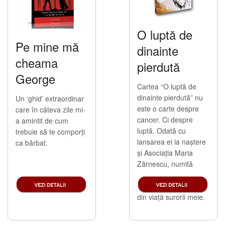
O luptă de
Pe mine mă
dinainte
cheama
pierdută
George
Cartea “O luptă de
dinainte pierdută” nu
Un ‘ghid’ extraordinar
este o carte despre
care în câteva zile mi-
cancer. Ci despre
a amintit de cum
luptă. Odată cu
trebuie să te comporți
lansarea ei ia naştere
ca bărbat.
şi Asociaţia Maria
Zărnescu, numită
după mama mea care
şi-a dedicat 26 de ani
din viaţă surorii mele.