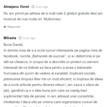
Almajanu Viorel
9 ani ago
Nu am primit pe adresa de e-mail cele 2 ghiduri gratuite desi am
incercat de mai multe ori. Multumesc
Răspunde
Mihaela
9 ani ago
Buna Daniel,
In dorinta mea de a a scrie lucruri interesante pe pagina mea de
facebook, numita „Batranete de succes”, si a-i determina si pe
altii sa citeasca, in scopul de a dezvolta un proiect cu oameni
interesati de ce trebuie sa faca pentru a avea o batranete
frumoasa-din punct de vedere al sanatatii, implicarii sociale,
petrecerea timpului liber intr-un mod eficient; si impinsa de ideea
de a scrie articole pentru diverse siteuri ( am vazut o ofera de
job), gandind ca e o idee buna prin care sa castig bani
suplimentari fata de pensie; m-am adresat unei cunostinte,
intrebandu-l daca stie pe cineva care organizeaza cursuri de