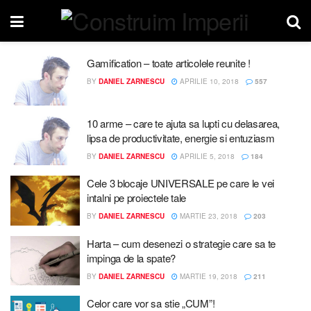
Gamification – toate articolele reunite !
BY
DANIEL ZARNESCU
APRILIE 10, 2018
557
10 arme – care te ajuta sa lupti cu delasarea,
lipsa de productivitate, energie si entuziasm
BY
DANIEL ZARNESCU
APRILIE 5, 2018
184
Cele 3 blocaje UNIVERSALE pe care le vei
intalni pe proiectele tale
BY
DANIEL ZARNESCU
MARTIE 23, 2018
203
Harta – cum desenezi o strategie care sa te
impinga de la spate?
BY
DANIEL ZARNESCU
MARTIE 19, 2018
211
Celor care vor sa stie „CUM”!