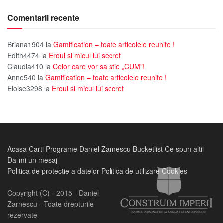
Comentarii recente
Briana1904
la
Gamification – toate articolele reunite !
Edith4474
la
Eroul si micul lui secret
Claudia410
la
Celor care vor sa stie „CUM”!
Anne540
la
Gamification – toate articolele reunite !
Eloise3298
la
Eroul si micul lui secret
Acasa
Carti
Programe
Daniel Zarnescu
Bucketlist
Ce spun altii
Da-mi un mesaj
Politica de protectie a datelor
Politica de utilizare Cookies
Copyright (C) - 2015 - Daniel
Zarnescu - Toate drepturile
rezervate