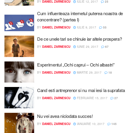
BY
DANIEL ZARNESCU
IULIE 12, 2017
25
Cum influenteaza internetul puterea noastra de
concentrare? (partea I)
BY
DANIEL ZARNESCU
IULIE 9, 2017
55
De ce unele tari se chinuie iar altele prospera?
BY
DANIEL ZARNESCU
IUNIE 29, 2017
67
Experimentul „Ochi caprui – Ochi albastri”
BY
DANIEL ZARNESCU
MARTIE 29, 2017
18
Cand esti antreprenor si nu mai iesi la suprafata
BY
DANIEL ZARNESCU
FEBRUARIE 15, 2017
27
Nu vei avea niciodata succes!
BY
DANIEL ZARNESCU
IANUARIE 10, 2017
145