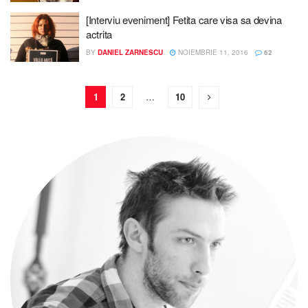
[Interviu eveniment] Fetita care visa sa devina
actrita
BY
DANIEL ZARNESCU
NOIEMBRIE 11, 2016
62
1
2
…
10