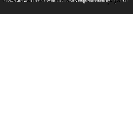
© 2026
JNews
- Premium WordPress news & magazine theme by
Jegtheme
.