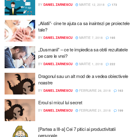
BY
DANIEL ZARNESCU
MARTIE 12, 2018
173
„Aliatii”- cine te ajuta ca sa inaintezi pe proiectele
tale?
BY
DANIEL ZARNESCU
MARTIE 7, 2018
195
„Dusmanii” – ce te impiedica sa obtii rezultatele
pe care le vrei?
BY
DANIEL ZARNESCU
MARTIE 1, 2018
222
Dragonul sau un alt mod de a vedea obiectivele
noastre
BY
DANIEL ZARNESCU
FEBRUARIE 26, 2018
163
Eroul si micul lui secret
BY
DANIEL ZARNESCU
FEBRUARIE 21, 2018
199
[Partea a III-a] Cei 7 pitici ai productivitatii
personale