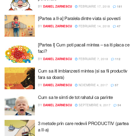
BY
DANIEL ZARNESCU
FEBRUARIE 17, 2018
181
[Partea a II-a] Paralela dintre viata si povesti
BY
DANIEL ZARNESCU
FEBRUARIE 14, 2018
47
[Partea I] Cum poti pacali mintea – sa iti placa ce
faci?
BY
DANIEL ZARNESCU
FEBRUARIE 7, 2018
112
Cum sa iti imblanzesti mintea (si sa fii productiv
fara sa doara)
BY
DANIEL ZARNESCU
NOIEMBRIE 4, 2017
57
Cum sa te simti de tot rahatul ca parinte
BY
DANIEL ZARNESCU
SEPTEMBRIE 9, 2017
54
3 metode prin care redevii PRODUCTIV (partea
a II-a)