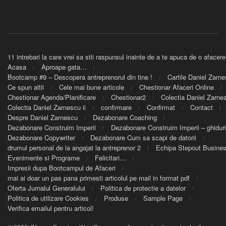
11 intrebari la care vrei sa stii raspunsul inainte de a te apuca de o afacere
Acasa
Aproape gata…
Bootcamp #9 – Descopera antreprenorul din tine !
Cartile Daniel Zarn
Ce spun altii
Cele mai bune articole
Chestionar Afaceri Online
Chestionar Agenda/Planificare
Chestionar2
Colectia Daniel Zarnes
Colectia Daniel Zarnescu ii
confirmare
Confirmat
Contact
Despre Daniel Zarnescu
Dezabonare Coaching
Dezabonare Construim Imperii
Dezabonare Construim Imperii – ghiduri
Dezabonare Copywriter
Dezabonare Cum sa scapi de datorii
drumul personal de la angajat la antreprenor 2
Echipa Stepout Busine
Evenimente si Programe
Felicitari…
Impresii dupa Bootcampul de Afaceri
mai ai doar un pas pana primesti articolul pe mail in format pdf
Oferta Jurnalul Generalului
Politica de protectie a datelor
Politica de utilizare Cookies
Produse
Sample Page
Verifica emailul pentru articol!