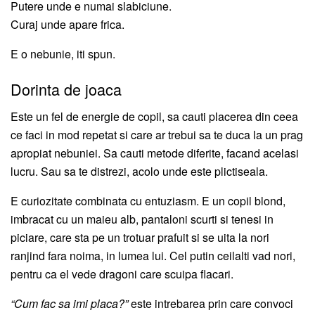
Putere unde e numai slabiciune.
Curaj unde apare frica.
E o nebunie, iti spun.
Dorinta de joaca
Este un fel de energie de copil, sa cauti placerea din ceea
ce faci in mod repetat si care ar trebui sa te duca la un prag
apropiat nebuniei. Sa cauti metode diferite, facand acelasi
lucru. Sau sa te distrezi, acolo unde este plictiseala.
E curiozitate combinata cu entuziasm. E un copil blond,
imbracat cu un maieu alb, pantaloni scurti si tenesi in
piciare, care sta pe un trotuar prafuit si se uita la nori
ranjind fara noima, in lumea lui. Cel putin ceilalti vad nori,
pentru ca el vede dragoni care scuipa flacari.
“Cum fac sa imi placa?”
este intrebarea prin care convoci