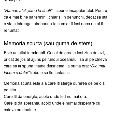
“Raman aici, pana la final!”
– spune incapatanatul. Pentru
ca e mai bine sa termini, chiar si in genunchi, decat sa stai
o viata intreaga intrebandu-te cum ar fi fost daca nu ai fi
renuntat.
Memoria scurta (sau guma de sters)
Este un aliat formidabil. Oricat de grea a fost ziua de azi,
oricat de jos ai ajuns pe fundul oceanului, sa ai pe cineva
care sa iti spuna maine dimineata, la prima ora:
“S-o mai
facem o data!”
trebuie sa fie fantastic.
Memoria scurta este aia care iti sterge durerea de pe o zi
pe alta.
Care iti da energie, acolo unde ieri nu mai era.
Care iti da speranta, acolo unde e numai disperare cu
cateva ore inainte.