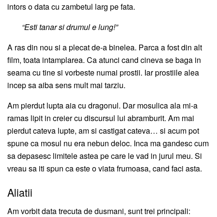
intors o data cu zambetul larg pe fata.
“Esti tanar si drumul e lung!”
A ras din nou si a plecat de-a binelea. Parca a fost din alt
film, toata intamplarea. Ca atunci cand cineva se baga in
seama cu tine si vorbeste numai prostii. Iar prostiile alea
incep sa aiba sens mult mai tarziu.
Am pierdut lupta aia cu dragonul. Dar mosulica ala mi-a
ramas lipit in creier cu discursul lui abramburit. Am mai
pierdut cateva lupte, am si castigat cateva… si acum pot
spune ca mosul nu era nebun deloc. Inca ma gandesc cum
sa depasesc limitele astea pe care le vad in jurul meu. Si
vreau sa iti spun ca este o viata frumoasa, cand faci asta.
Aliatii
Am vorbit data trecuta de dusmani, sunt trei principali: