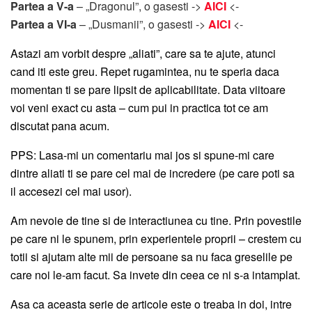
Partea a V-a
– „Dragonul”, o gasesti ->
AICI
<-
Partea a VI-a
– „Dusmanii”, o gasesti ->
AICI
<-
Astazi am vorbit despre „aliati”, care sa te ajute, atunci
cand iti este greu. Repet rugamintea, nu te speria daca
momentan ti se pare lipsit de aplicabilitate. Data viitoare
voi veni exact cu asta – cum pui in practica tot ce am
discutat pana acum.
PPS: Lasa-mi un comentariu mai jos si spune-mi care
dintre aliati ti se pare cel mai de incredere (pe care poti sa
il accesezi cel mai usor).
Am nevoie de tine si de interactiunea cu tine. Prin povestile
pe care ni le spunem, prin experientele proprii – crestem cu
totii si ajutam alte mii de persoane sa nu faca greselile pe
care noi le-am facut. Sa invete din ceea ce ni s-a intamplat.
Asa ca aceasta serie de articole este o treaba in doi, intre