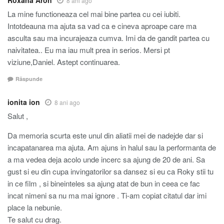
Roxana Aron
8 ani ago
La mine functioneaza cel mai bine partea cu cei iubiti.
Intotdeauna ma ajuta sa vad ca e cineva aproape care ma
asculta sau ma incurajeaza cumva. Imi da de gandit partea cu
naivitatea.. Eu ma iau mult prea in serios. Mersi pt
viziune,Daniel. Astept continuarea.
Răspunde
ionita ion
8 ani ago
Salut ,
Da memoria scurta este unul din aliatii mei de nadejde dar si
incapatanarea ma ajuta. Am ajuns in halul sau la performanta de
a ma vedea deja acolo unde incerc sa ajung de 20 de ani. Sa
gust si eu din cupa invingatorilor sa dansez si eu ca Roky stii tu
in ce film , si bineinteles sa ajung atat de bun in ceea ce fac
incat nimeni sa nu ma mai ignore . Ti-am copiat citatul dar imi
place la nebunie.
Te salut cu drag.