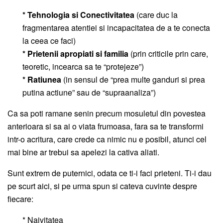
* Tehnologia si Conectivitatea
(care duc la
fragmentarea atentiei si incapacitatea de a te conecta
la ceea ce faci)
* Prietenii apropiati si familia
(prin criticile prin care,
teoretic, incearca sa te “protejeze”)
* Ratiunea
(in sensul de “prea multe ganduri si prea
putina actiune” sau de “supraanaliza”)
Ca sa poti ramane senin precum mosuletul din povestea
anterioara si sa ai o viata frumoasa, fara sa te transformi
intr-o acritura, care crede ca nimic nu e posibil, atunci cel
mai bine ar trebui sa apelezi la cativa aliati.
Sunt extrem de puternici, odata ce ti-i faci prieteni. Ti-i dau
pe scurt aici, si pe urma spun si cateva cuvinte despre
fiecare:
* Naivitatea