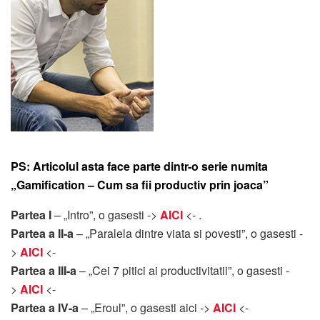
PS:
Articolul asta face parte dintr-o serie numita
„Gamification – Cum sa fii productiv prin joaca”
Partea I
– „Intro”, o gasesti ->
AICI
<- .
Partea a II-a
– „Paralela dintre viata si povesti”, o gasesti -
>
AICI
<-
Partea a III-a
– „Cei 7 pitici ai productivitatii”, o gasesti -
>
AICI
<-
Partea a IV-a
– „Eroul”, o gasesti aici ->
AICI
<-