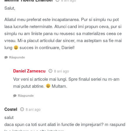
Salut,
Aliatul meu preferat este incapatanarea. Pur si simplu nu pot
lasa lucrurile neterminate. Atunci cand imi propun ceva, pur si
simplu nu am liniste pana nu reusesc sa materializes ceea ce
vreau. Mi-a placut articolul dar sincer, ma asteptam sa fie mai
lung
succes in continuare, Daniel!
Răspunde
Daniel Zarnescu
8 ani ago
Vor veni si articole mai lungi. Spre finalul seriei nu m-am
mai putut abtine.
Multam.
Răspunde
Costel
8 ani ago
salut
daca spun ca toti sunt aliati in functie de imprejurari? m raspund