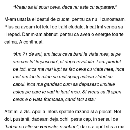
“Vreau sa iti spun ceva, daca nu este cu suparare.”
M-am uitat la el destul de ciudat, pentru ca nu il cunosteam.
Plus ca aveam tot felul de trairi ciudate, incat imi venea sa
il reped. Dar m-am abtinut, pentru ca avea o energie foarte
calma. A continuat:
“Am 71 de ani, am facut ceva bani la viata mea, si pe
vremea lu’ impuscatu’, si dupa revolutie. I-am pierdut
pe toti. Inca ma mai lupt sa fac ceva cu viata mea, inca
mai am foc in mine sa mai sparg cateva ziduri cu
capul. Inca ma gandesc cum sa depasesc limitele
astea pe care le vad in jurul meu. Si vreau sa iti spun
ceva: e o viata frumoasa, cand faci asta.”
Atat mi-a zis. Apoi a intors spatele razand si a plecat. Noi
doi, pustanii, dadeam deja ochii peste cap, in sensul de
“habar nu stie ce vorbeste, e nebun”
, dar s-a oprit si s-a mai