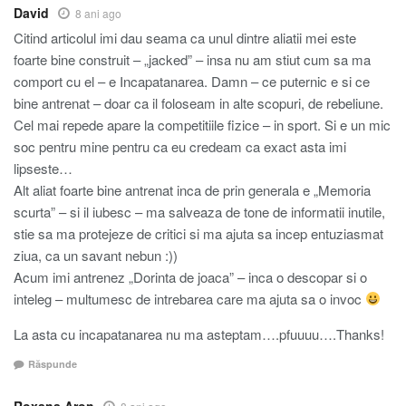
David
8 ani ago
Citind articolul imi dau seama ca unul dintre aliatii mei este
foarte bine construit – „jacked” – insa nu am stiut cum sa ma
comport cu el – e Incapatanarea. Damn – ce puternic e si ce
bine antrenat – doar ca il foloseam in alte scopuri, de rebeliune.
Cel mai repede apare la competitiile fizice – in sport. Si e un mic
soc pentru mine pentru ca eu credeam ca exact asta imi
lipseste…
Alt aliat foarte bine antrenat inca de prin generala e „Memoria
scurta” – si il iubesc – ma salveaza de tone de informatii inutile,
stie sa ma protejeze de critici si ma ajuta sa incep entuziasmat
ziua, ca un savant nebun :))
Acum imi antrenez „Dorinta de joaca” – inca o descopar si o
inteleg – multumesc de intrebarea care ma ajuta sa o invoc
La asta cu incapatanarea nu ma asteptam….pfuuuu….Thanks!
Răspunde