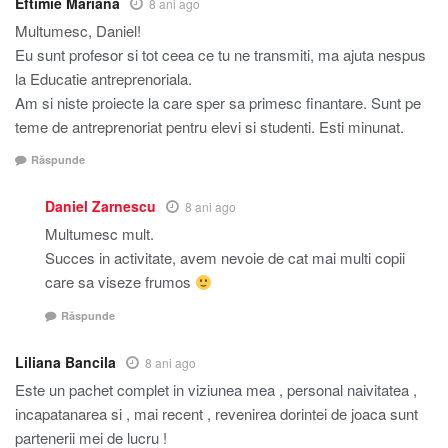
Eftimie Mariana
8 ani ago
Multumesc, Daniel!
Eu sunt profesor si tot ceea ce tu ne transmiti, ma ajuta nespus
la Educatie antreprenoriala.
Am si niste proiecte la care sper sa primesc finantare. Sunt pe
teme de antreprenoriat pentru elevi si studenti. Esti minunat.
Răspunde
Daniel Zarnescu
8 ani ago
Multumesc mult.
Succes in activitate, avem nevoie de cat mai multi copii
care sa viseze frumos
Răspunde
Liliana Bancila
8 ani ago
Este un pachet complet in viziunea mea , personal naivitatea ,
incapatanarea si , mai recent , revenirea dorintei de joaca sunt
partenerii mei de lucru !