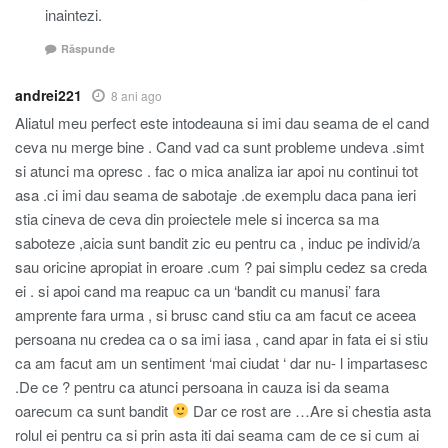
inaintezi.
Răspunde
andrei221
8 ani ago
Aliatul meu perfect este intodeauna si imi dau seama de el cand
ceva nu merge bine . Cand vad ca sunt probleme undeva .simt
si atunci ma opresc . fac o mica analiza iar apoi nu continui tot
asa .ci imi dau seama de sabotaje .de exemplu daca pana ieri
stia cineva de ceva din proiectele mele si incerca sa ma
saboteze ,aicia sunt bandit zic eu pentru ca , induc pe individ/a
sau oricine apropiat in eroare .cum ? pai simplu cedez sa creda
ei . si apoi cand ma reapuc ca un ‘bandit cu manusi’ fara
amprente fara urma , si brusc cand stiu ca am facut ce aceea
persoana nu credea ca o sa imi iasa , cand apar in fata ei si stiu
ca am facut am un sentiment ‘mai ciudat ‘ dar nu- l impartasesc
.De ce ? pentru ca atunci persoana in cauza isi da seama
oarecum ca sunt bandit
Dar ce rost are …Are si chestia asta
rolul ei pentru ca si prin asta iti dai seama cam de ce si cum ai