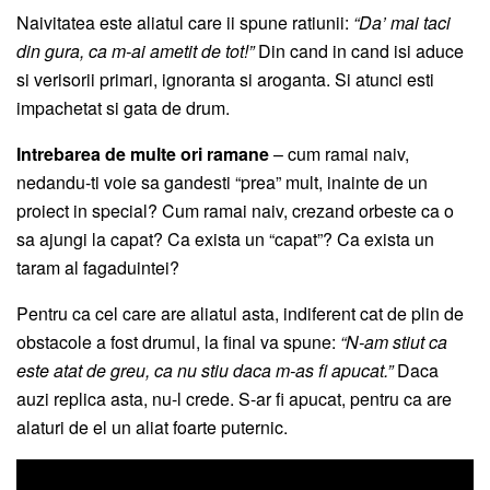
Naivitatea este aliatul care ii spune ratiunii:
“Da’ mai taci
din gura, ca m-ai ametit de tot!”
Din cand in cand isi aduce
si verisorii primari, ignoranta si aroganta. Si atunci esti
impachetat si gata de drum.
Intrebarea de multe ori ramane
– cum ramai naiv,
nedandu-ti voie sa gandesti “prea” mult, inainte de un
proiect in special? Cum ramai naiv, crezand orbeste ca o
sa ajungi la capat? Ca exista un “capat”? Ca exista un
taram al fagaduintei?
Pentru ca cel care are aliatul asta, indiferent cat de plin de
obstacole a fost drumul, la final va spune:
“N-am stiut ca
este atat de greu, ca nu stiu daca m-as fi apucat.”
Daca
auzi replica asta, nu-l crede. S-ar fi apucat, pentru ca are
alaturi de el un aliat foarte puternic.