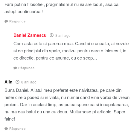
Fara putina filosofie , pragmatismul nu isi are locul , asa ca
astept continuarea !
Răspunde
Daniel Zarnescu
8 ani ago
Cam asta este si parerea mea. Cand ai o unealta, ai nevoie
si de principiul din spate, motivul pentru care o folosesti, in
ce directie, pentru ce anume, cu ce scop…
Răspunde
Alin
8 ani ago
Buna Daniel. Aliatul meu preferat este naivitatea, pe care din
nefericire o posed si in viata, nu numai cand vine vorba de vreun
proiect. Dar in acelasi timp, as putea spune ca si incapatanarea,
nu ma dau batut cu una cu doua. Multumesc pt articole. Super
faine!
Răspunde