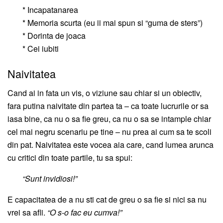
* Incapatanarea
* Memoria scurta (eu ii mai spun si “guma de sters”)
* Dorinta de joaca
* Cei iubiti
Naivitatea
Cand ai in fata un vis, o viziune sau chiar si un obiectiv,
fara putina naivitate din partea ta – ca toate lucrurile or sa
iasa bine, ca nu o sa fie greu, ca nu o sa se intample chiar
cel mai negru scenariu pe tine – nu prea ai cum sa te scoli
din pat. Naivitatea este vocea aia care, cand lumea arunca
cu critici din toate partile, tu sa spui:
“Sunt invidiosi!”
E capacitatea de a nu sti cat de greu o sa fie si nici sa nu
vrei sa afli.
“O s-o fac eu cumva!”