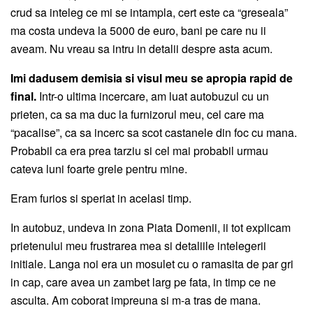
crud sa inteleg ce mi se intampla, cert este ca “greseala”
ma costa undeva la 5000 de euro, bani pe care nu ii
aveam. Nu vreau sa intru in detalii despre asta acum.
Imi dadusem demisia si visul meu se apropia rapid de
final.
Intr-o ultima incercare, am luat autobuzul cu un
prieten, ca sa ma duc la furnizorul meu, cel care ma
“pacalise”, ca sa incerc sa scot castanele din foc cu mana.
Probabil ca era prea tarziu si cel mai probabil urmau
cateva luni foarte grele pentru mine.
Eram furios si speriat in acelasi timp.
In autobuz, undeva in zona Piata Domenii, ii tot explicam
prietenului meu frustrarea mea si detaliile intelegerii
initiale. Langa noi era un mosulet cu o ramasita de par gri
in cap, care avea un zambet larg pe fata, in timp ce ne
asculta. Am coborat impreuna si m-a tras de mana.