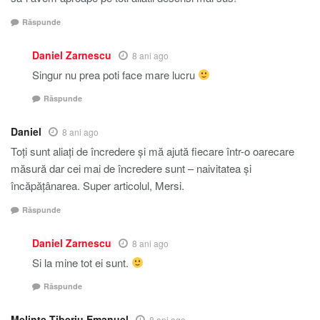
Răspunde
Daniel Zarnescu
8 ani ago
Singur nu prea poti face mare lucru
Răspunde
Daniel
8 ani ago
Toți sunt aliați de încredere și mă ajută fiecare într-o oarecare
măsură dar cei mai de încredere sunt – naivitatea și
încăpățânarea. Super articolul, Mersi.
Răspunde
Daniel Zarnescu
8 ani ago
Si la mine tot ei sunt.
Răspunde
Melinte Tiberiu Emanuel
8 ani ago