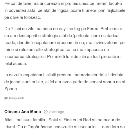
Pe cat de bine ma ancoreaza in promisiunea ce mi-am facut-o
in povestea asta, pe atat de ‘rigida’ poate fi uneori prin mijloacele
pe care le folosesc.
De 7 luni de zile ma ocup de day-trading pe Forex. Problema e
ca am descoperit o strategie atat de ‘perfecta’ care nu dadea
roade, dar din incapatanare credeam in ea, ma invinovateam pe
mine si refuzam alte strategii ca sa nu ma zapacesc cu
incurcarea strategiilor. Primele 5 luni de zile au fost pierdute in
felul acesta.
In cazul incapatanarii, aliatii precum ‘memoria scurta’ si ‘dorinta
de joaca’ sunt critice, altfel am avea parte de aceasi soarta ca si
Sparta.
Răspunde
Olteanu Ana Maria
8 ani ago
Aliatii mei sunt familia , Sotul si Fica cu ei Rad si ma bucur de
triumf ,Cu ei împărtăsesc necazurile si esecurile ….care fara sa