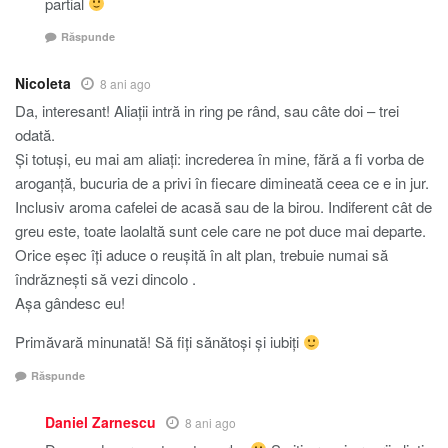
partial
Răspunde
Nicoleta
8 ani ago
Da, interesant! Aliaţii intră in ring pe rând, sau câte doi – trei
odată.
Şi totuşi, eu mai am aliaţi: increderea în mine, fără a fi vorba de
aroganţă, bucuria de a privi în fiecare dimineată ceea ce e in jur.
Inclusiv aroma cafelei de acasă sau de la birou. Indiferent cât de
greu este, toate laolaltă sunt cele care ne pot duce mai departe.
Orice eşec îţi aduce o reuşită în alt plan, trebuie numai să
îndrăzneşti să vezi dincolo .
Aşa gândesc eu!
Primăvară minunată! Să fiţi sănătoşi şi iubiţi
Răspunde
Daniel Zarnescu
8 ani ago