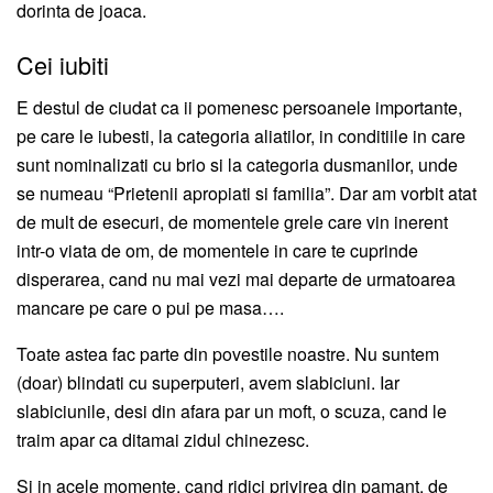
dorinta de joaca.
Cei iubiti
E destul de ciudat ca ii pomenesc persoanele importante,
pe care le iubesti, la categoria aliatilor, in conditiile in care
sunt nominalizati cu brio si la categoria dusmanilor, unde
se numeau “Prietenii apropiati si familia”. Dar am vorbit atat
de mult de esecuri, de momentele grele care vin inerent
intr-o viata de om, de momentele in care te cuprinde
disperarea, cand nu mai vezi mai departe de urmatoarea
mancare pe care o pui pe masa….
Toate astea fac parte din povestile noastre. Nu suntem
(doar) blindati cu superputeri, avem slabiciuni. Iar
slabiciunile, desi din afara par un moft, o scuza, cand le
traim apar ca ditamai zidul chinezesc.
Si in acele momente, cand ridici privirea din pamant, de