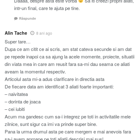
Daaaa, despre asta este vorba
Sa iti creezi proprii aliati,
intr-un final, care te ajuta pe tine.
Răspunde
Alin Tache
8 ani ago
Super tare…
Dupa ce am citit ce ai scris, am stat cateva secunde si am dat
pe repede inapoi ca sa ajung la acele momente, proiecte, situatii
din viata mea in care am reusit fara sa-mi dau seama ce aliati
aveam la momentul respectiv.
Articolul asta mi-a adus clarificare in directia asta
De fiecare data am identificat 3 aliati foarte importanti:
– naivitatea
– dorinta de joaca
– cei iubiti
Acum ma gandesc cum sa-i integrez pe toti in activitatile mele
zilnice, sunt sigur ca imi va prinde super bine.
Pana la urma drumul asta pe care mergem e mai anevois fara
sa-i avem aproape pe toti aliatii descrisi mai sus!