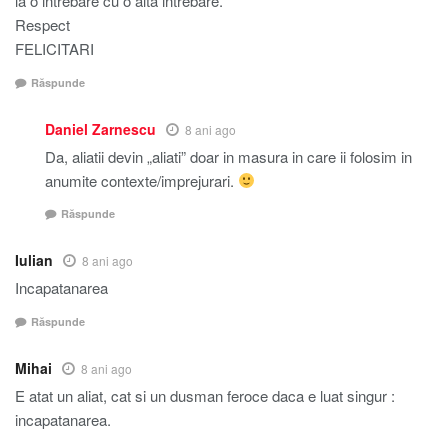
la o intrebare cu o alta intrebare.
Respect
FELICITARI
Răspunde
Daniel Zarnescu
8 ani ago
Da, aliatii devin „aliati” doar in masura in care ii folosim in
anumite contexte/imprejurari.
Răspunde
Iulian
8 ani ago
Incapatanarea
Răspunde
Mihai
8 ani ago
E atat un aliat, cat si un dusman feroce daca e luat singur :
incapatanarea.