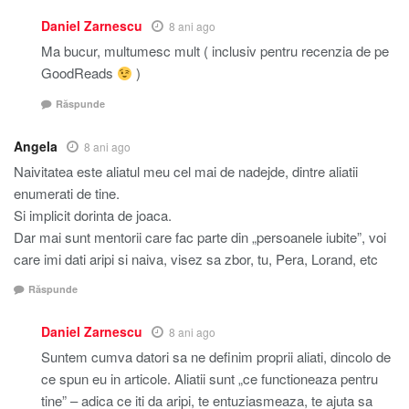
Daniel Zarnescu
8 ani ago
Ma bucur, multumesc mult ( inclusiv pentru recenzia de pe
GoodReads
)
Răspunde
Angela
8 ani ago
Naivitatea este aliatul meu cel mai de nadejde, dintre aliatii
enumerati de tine.
Si implicit dorinta de joaca.
Dar mai sunt mentorii care fac parte din „persoanele iubite”, voi
care imi dati aripi si naiva, visez sa zbor, tu, Pera, Lorand, etc
Răspunde
Daniel Zarnescu
8 ani ago
Suntem cumva datori sa ne definim proprii aliati, dincolo de
ce spun eu in articole. Aliatii sunt „ce functioneaza pentru
tine” – adica ce iti da aripi, te entuziasmeaza, te ajuta sa