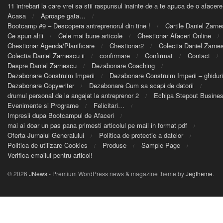
11 intrebari la care vrei sa stii raspunsul inainte de a te apuca de o afacere
Acasa
Aproape gata…
Bootcamp #9 – Descopera antreprenorul din tine !
Cartile Daniel Zarn
Ce spun altii
Cele mai bune articole
Chestionar Afaceri Online
Chestionar Agenda/Planificare
Chestionar2
Colectia Daniel Zarnes
Colectia Daniel Zarnescu ii
confirmare
Confirmat
Contact
Despre Daniel Zarnescu
Dezabonare Coaching
Dezabonare Construim Imperii
Dezabonare Construim Imperii – ghiduri
Dezabonare Copywriter
Dezabonare Cum sa scapi de datorii
drumul personal de la angajat la antreprenor 2
Echipa Stepout Busine
Evenimente si Programe
Felicitari…
Impresii dupa Bootcampul de Afaceri
mai ai doar un pas pana primesti articolul pe mail in format pdf
Oferta Jurnalul Generalului
Politica de protectie a datelor
Politica de utilizare Cookies
Produse
Sample Page
Verifica emailul pentru articol!
© 2026
JNews
- Premium WordPress news & magazine theme by
Jegtheme
.