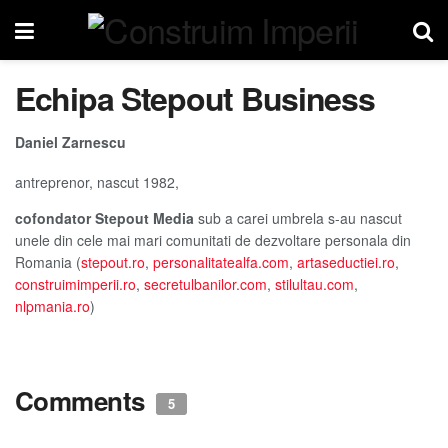
Echipa Stepout Business
Daniel Zarnescu
antreprenor, nascut 1982,
cofondator Stepout Media
sub a carei umbrela s-au nascut
unele din cele mai mari comunitati de dezvoltare personala din
Romania (
stepout.ro
,
personalitatealfa.com
,
artaseductiei.ro
,
construimimperii.ro
,
secretulbanilor.com
,
stilultau.com
,
nlpmania.ro
)
Comments
5