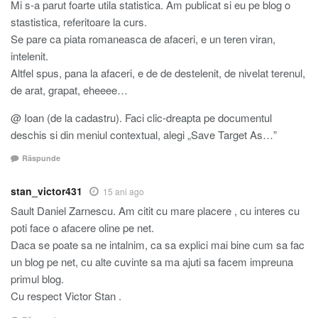
Mi s-a parut foarte utila statistica. Am publicat si eu pe blog o
stastistica, referitoare la curs.
Se pare ca piata romaneasca de afaceri, e un teren viran,
intelenit.
Altfel spus, pana la afaceri, e de de destelenit, de nivelat terenul,
de arat, grapat, eheeee…
@ Ioan (de la cadastru). Faci clic-dreapta pe documentul
deschis si din meniul contextual, alegi „Save Target As…”
Răspunde
stan_victor431
15 ani ago
Sault Daniel Zarnescu. Am citit cu mare placere , cu interes cu
poti face o afacere oline pe net.
Daca se poate sa ne intalnim, ca sa explici mai bine cum sa fac
un blog pe net, cu alte cuvinte sa ma ajuti sa facem impreuna
primul blog.
Cu respect Victor Stan .