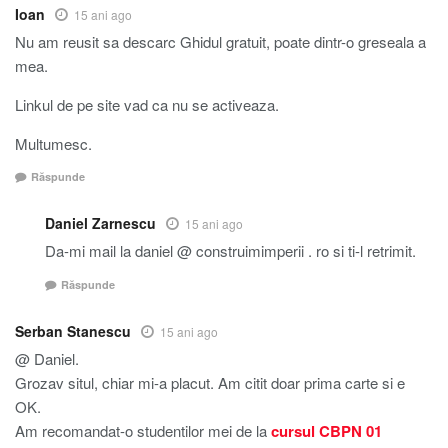
Ioan
15 ani ago
Nu am reusit sa descarc Ghidul gratuit, poate dintr-o greseala a
mea.
Linkul de pe site vad ca nu se activeaza.
Multumesc.
Răspunde
Daniel Zarnescu
15 ani ago
Da-mi mail la daniel @ construimimperii . ro si ti-l retrimit.
Răspunde
Serban Stanescu
15 ani ago
@ Daniel.
Grozav situl, chiar mi-a placut. Am citit doar prima carte si e
OK.
Am recomandat-o studentilor mei de la
cursul CBPN 01