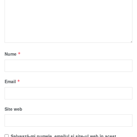
Nume
*
Email
*
Site web
Salvează-mi numele, emailul și site-ul web în acest