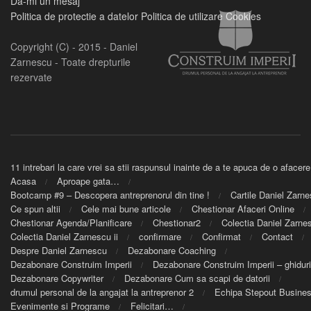
Da-mi un mesaj
Politica de protectie a datelor
Politica de utilizare Cookies
Copyright (C) - 2015 - Daniel
Zarnescu - Toate drepturile
rezervate
11 intrebari la care vrei sa stii raspunsul inainte de a te apuca de o afacere
Acasa
Aproape gata…
Bootcamp #9 – Descopera antreprenorul din tine !
Cartile Daniel Zarn
Ce spun altii
Cele mai bune articole
Chestionar Afaceri Online
Chestionar Agenda/Planificare
Chestionar2
Colectia Daniel Zarnes
Colectia Daniel Zarnescu ii
confirmare
Confirmat
Contact
Despre Daniel Zarnescu
Dezabonare Coaching
Dezabonare Construim Imperii
Dezabonare Construim Imperii – ghiduri
Dezabonare Copywriter
Dezabonare Cum sa scapi de datorii
drumul personal de la angajat la antreprenor 2
Echipa Stepout Busine
Evenimente si Programe
Felicitari…