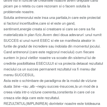
dintre noi in functie de credintele noastre avem dreptate cand
picam pe o reteta cu care rezonam si o facem solutia la
problemele noastre.
Solutia antrenorului este insa una partiala,in care este proiectat
si factorul incertitudine,care si el este un gand,
sentiment,energie creata si creatoare si care se cere sa fie
materializata in plan fizic.Avem deci doua adevaruri :unul numit
SUCCES si unul numit ESEC si ele se manifesta aleator in
funtie de gradul de incredere sau indoiala din momentul jocului.
Cand antrenorul (care este regizorul meciului) cum fiecare
suntem in jocul vietilor noastre va scoate din sistemul lui de
credinte posibilitatea ESECULUI si va proiecta detasat rezultatul
meciului ca un succes permanent rezultatul va fi mereu dar
mereu SUCCESUL.
Asta este o schimbare de paradigma de la modul de viziune
duala :bine –rau ,alb –negru succes-insucces,la un mod de a
creea viata intr-o viziune coerenta,constienta in care cel ce
creaza stie deja care este rezultatul.
REZULTATUL(IMPLINIREA) dorintelor noastre este totdeauna