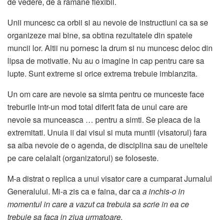
de vedere, de a ramane flexibil.
Unii muncesc ca orbii si au nevoie de instructiuni ca sa se
organizeze mai bine, sa obtina rezultatele din spatele
muncii lor. Altii nu pornesc la drum si nu muncesc deloc din
lipsa de motivatie. Nu au o imagine in cap pentru care sa
lupte. Sunt extreme si orice extrema trebuie imblanzita.
Un om care are nevoie sa simta pentru ce munceste face
treburile intr-un mod total diferit fata de unul care are
nevoie sa munceasca … pentru a simti. Se pleaca de la
extremitati. Unuia ii dai visul si muta muntii (visatorul) fara
sa aiba nevoie de o agenda, de disciplina sau de uneltele
pe care celalalt (organizatorul) se foloseste.
M-a distrat o replica a unui visator care a cumparat Jurnalul
Generalului. Mi-a zis ca e faina, dar ca
a inchis-o in
momentul in care a vazut ca trebuia sa scrie in ea ce
trebuie sa faca in ziua urmatoare.