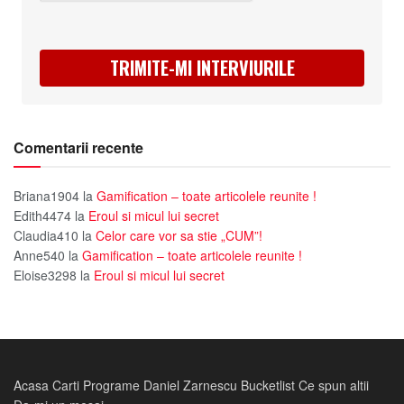
TRIMITE-MI INTERVIURILE
Comentarii recente
Briana1904
la
Gamification – toate articolele reunite !
Edith4474
la
Eroul si micul lui secret
Claudia410
la
Celor care vor sa stie „CUM”!
Anne540
la
Gamification – toate articolele reunite !
Eloise3298
la
Eroul si micul lui secret
Acasa
Carti
Programe
Daniel Zarnescu
Bucketlist
Ce spun altii