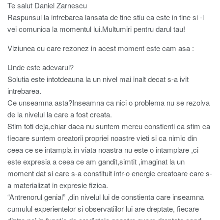
Te salut Daniel Zarnescu
Raspunsul la intrebarea lansata de tine stiu ca este in tine si -l
vei comunica la momentul lui.Multumiri pentru darul tau!
Viziunea cu care rezonez in acest moment este cam asa :
Unde este adevarul?
Solutia este intotdeauna la un nivel mai inalt decat s-a ivit
intrebarea.
Ce unseamna asta?Inseamna ca nici o problema nu se rezolva
de la nivelul la care a fost creata.
Stim toti deja,chiar daca nu suntem mereu constienti ca stim ca
fiecare suntem creatorii propriei noastre vieti si ca nimic din
ceea ce se intampla in viata noastra nu este o intamplare ,ci
este expresia a ceea ce am gandit,simtit ,imaginat la un
moment dat si care s-a constituit intr-o energie creatoare care s-
a materializat in expresie fizica.
“Antrenorul genial” ,din nivelul lui de constienta care inseamna
cumulul experientelor si observatiilor lui are dreptate, fiecare