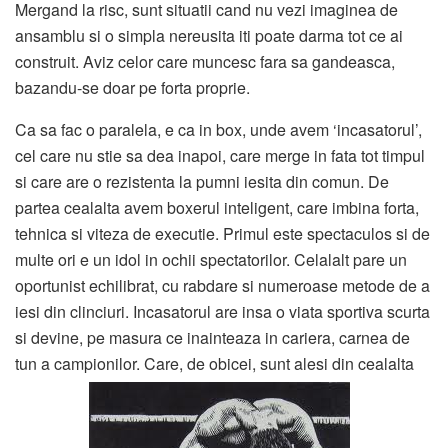
Mergand la risc, sunt situatii cand nu vezi imaginea de
ansamblu si o simpla nereusita iti poate darma tot ce ai
construit. Aviz celor care muncesc fara sa gandeasca,
bazandu-se doar pe forta proprie.
Ca sa fac o paralela, e ca in box, unde avem ‘incasatorul’,
cel care nu stie sa dea inapoi, care merge in fata tot timpul
si care are o rezistenta la pumni iesita din comun. De
partea cealalta avem boxerul inteligent, care imbina forta,
tehnica si viteza de executie. Primul este spectaculos si de
multe ori e un idol in ochii spectatorilor. Celalalt pare un
oportunist echilibrat, cu rabdare si numeroase metode de a
iesi din clinciuri. Incasatorul are insa o viata sportiva scurta
si devine, pe masura ce inainteaza in cariera, carnea de
tun a campionilor. Care, de obicei, sunt alesi din cealalta