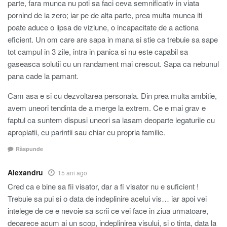
parte, fara munca nu poti sa faci ceva semnificativ in viata
pornind de la zero; iar pe de alta parte, prea multa munca iti
poate aduce o lipsa de viziune, o incapacitate de a actiona
eficient. Un om care are sapa in mana si stie ca trebuie sa sape
tot campul in 3 zile, intra in panica si nu este capabil sa
gaseasca solutii cu un randament mai crescut. Sapa ca nebunul
pana cade la pamant.
Cam asa e si cu dezvoltarea personala. Din prea multa ambitie,
avem uneori tendinta de a merge la extrem. Ce e mai grav e
faptul ca suntem dispusi uneori sa lasam deoparte legaturile cu
apropiatii, cu parintii sau chiar cu propria familie.
Răspunde
Alexandru
15 ani ago
Cred ca e bine sa fii visator, dar a fi visator nu e suficient !
Trebuie sa pui si o data de indeplinire acelui vis… iar apoi vei
intelege de ce e nevoie sa scrii ce vei face in ziua urmatoare,
deoarece acum ai un scop, indeplinirea visului, si o tinta, data la