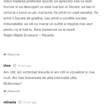
induri tradarea prietenilor ipocriti; sa apreciezi cea ce este
frumos si sa descoperi ce este mai bun in fiecare; sa lasi in
urma ta o lume un pic mai buna, fie printr-un copil sanatos, fie
printr-o bucata de gradina, sau printr-o conditie sociala
imbunatatita; sa stii ca macar un suflet a respirat mai usor
pentru ca ai trait tu. Asta inseamna ca ai reusit.
Ralph Waldo Emerson – Reusita
Răspunde
thea
15 ani ago
Am citit, am schimbat linkurile si am citit si vizualizat si mai
mult. Am fost bulversata de atita informatie utila.
Multumesc!
Răspunde
mihaela
15 ani ago