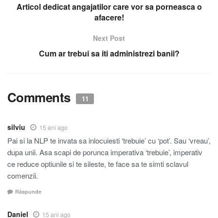
Articol dedicat angajatilor care vor sa porneasca o
afacere!
Next Post
Cum ar trebui sa iti administrezi banii?
Comments
11
silviu
15 ani ago
Pai si la NLP te invata sa inlocuiesti ‘trebuie’ cu ‘pot’. Sau ‘vreau’,
dupa unii. Asa scapi de porunca imperativa ‘trebuie’, imperativ
ce reduce optiunile si te sileste, te face sa te simti sclavul
comenzii.
Răspunde
Daniel
15 ani ago