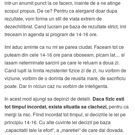
intr-un anumit punct la ce facem, inainte de a ne atinge
scopul propus. De ce? Pentru ca alergand doar dupa
rezultate, vom forma un stil de viata extrem de
dezechilibrat. Cand lucram pe baza de rezultate strict, imi
treceam in agenda si program de 14-16 ore.
Imi aduc aminte ca nu mi se parea ciudat. Faceam tot ce
puteam din cele 14-16 ore pana oboseam, picam lat… si
lasam neterminate sarcini pe care le reluam a doua zi.
Cand lupti la limita rezistentei fizice zi de zi, nu vorbim de
viziune, vorbim de o dorinta de reusita mare, de sacrificiu
poate. Dar in niciun caz nu vorbim de inteligenta.
In acest mod ajungi sa depinzi de detalii.
Daca fizic esti
tot timpul incordat, exista situatia sa clachezi,
pentru ca
mergi la risc. Fiind incordat tot timpul, si deciziile le iei pe
principiu 14-16. Cu alte cuvinte iei decizii pe baza
„capacitatii tale la efort”, a „maretiei” de care dai dovada.