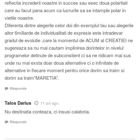
reflectia increderii noastre in succes sau esec doua polaritati
care au facut pana acum ca lucrurile sa se intample polar in
vietile noastre.
Diferenta dintre alegerile celor doi din exemplul tau sau alegerile
altor 6miliarde de individualitati de expresie este intradevar
gradul de evolutie ,care la momentul de ACUM al CREATIEI ne
sugereaza sa nu mai cautam implinirea dorintelor in nivelul
programelor detinute de subconstient ci sa ne ridicam mai sus
unde nu mai exsta doar doua alternative ci o infinitate de
alternative in fiecare moment pentru orice dorim sa traim si
dorim sa traim”MARETIA”.
Răspunde
Talos Darius
11 ani ago
Nu destinatia conteaza, ci insusi calatoria.
Răspunde