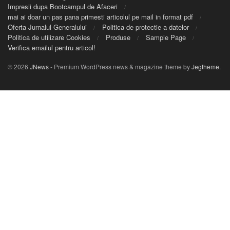
Impresii dupa Bootcampul de Afaceri
mai ai doar un pas pana primesti articolul pe mail in format pdf
Oferta Jurnalul Generalului
Politica de protectie a datelor
Politica de utilizare Cookies
Produse
Sample Page
Verifica emailul pentru articol!
© 2026
JNews
- Premium WordPress news & magazine theme by
Jegtheme
.