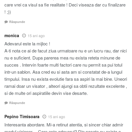
care vrei ca visul sa fie realitate ! Deci viseaza dar cu finalizare
! ;))
Răspunde
monica
15 ani ago
Adevarul este la mijloc !
A-ti nota ce ai de facut ziua urmatoare nu e un lucru rau, dar nici
nu e suficient. Dupa parerea mea nu exista reteta minune de
succes . Intervin foarte multi factori care nu permit sa pui totul
intr-un sablon. Asa cred eu si asta am si constatat de-a lungul
timpului. Insa nu exista evolutie fara sa aspiri la mai bine. Uneori
ramai doar un visator , alteori ajungi sa obtii rezultate excelente ,
si de multe ori aspiratiile devin vise desarte.
Răspunde
Pepino Timisoara
15 ani ago
Interesanta abordare. Mi-a retinut atentia, si sincer chiar admir
modul vizionar… Care este adevarul? Din pacate nu exista o