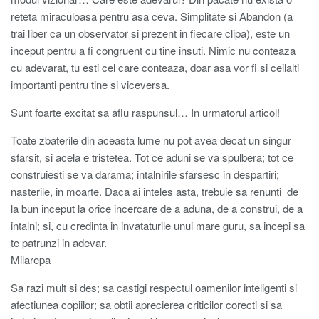
reteta miraculoasa pentru asa ceva. Simplitate si Abandon (a
trai liber ca un observator si prezent in fiecare clipa), este un
inceput pentru a fi congruent cu tine insuti. Nimic nu conteaza
cu adevarat, tu esti cel care conteaza, doar asa vor fi si ceilalti
importanti pentru tine si viceversa.
Sunt foarte excitat sa aflu raspunsul… In urmatorul articol!
Toate zbaterile din aceasta lume nu pot avea decat un singur
sfarsit, si acela e tristetea. Tot ce aduni se va spulbera; tot ce
construiesti se va darama; intalnirile sfarsesc in despartiri;
nasterile, in moarte. Daca ai inteles asta, trebuie sa renunti de
la bun inceput la orice incercare de a aduna, de a construi, de a
intalni; si, cu credinta in invataturile unui mare guru, sa incepi sa
te patrunzi in adevar.
Milarepa
Sa razi mult si des; sa castigi respectul oamenilor inteligenti si
afectiunea copiilor; sa obtii aprecierea criticilor corecti si sa