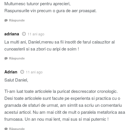
Multumesc tuturor pentru aprecieri,
Raspunsurile vin precum o gura de aer proaspat.
Răspunde
adriana
11 ani ago
La multi ani, Daniel,mereu sa fii insotit de farul calauzitor al
cunoasterii si sa zbori cu aripi de soim !
Răspunde
Adrian
11 ani ago
Salut Daniel,
Ti-am luat toate articolele la puricat descrescator cronologic.
Desi toate articolele sunt facute pe experienta si practica cu o
gramada de sfaturi de urmat, am simtit sa scriu un comentariu
acestui articol. Nu am mai citit de mult o paralela metaforica asa
frumoasa. Un an nou mai lent, mai sus si mai puternic !
Răspunde