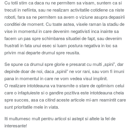
Cu totii stim ca daca nu ne permitem sa visam, suntem ca si
trecuti in nefiinta, sau ne realizam activitatile cotidiene ca niste
roboti, fara sa ne permitem sa avem o viziune asupra depasirii
conditiei de moment. Cu toate astea, visele raman la stadiu de
vise in momentul in care devenim negativisti inca inainte sa
facem un pas spre schimbarea situatiei de fapt, sau devenim
frustrati in fata unui esec si luam postura negativa in loc sa
privim mai departe drumul spre reusita.
Se spune ca drumul spre glorie e presarat cu multi „spini”, dar
depinde doar de noi, daca „spinii” ne vor rani, sau vom fi imuni
pana in momentul in care ne vom vedea visul implinit.
O realizare intotdeauna va transmite o stare de optimism celui
care o infaptuieste si o gandire pozitiva este intotdeauna cheia
spre succes, asa ca citind aceste articole mi-am reamintit care
sunt prioritatile mele in viata.
Iti multumesc mult pentru articol si astept si altele la fel de
interesante!