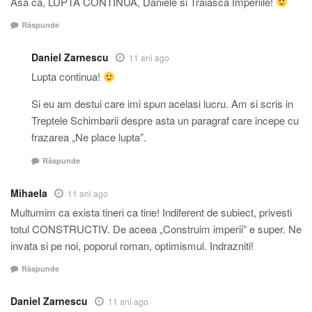
Asa ca, LUPTA CONTINUA, Daniele si Traiasca Imperiile!
Răspunde
Daniel Zarnescu
11 ani ago
Lupta continua!
Si eu am destui care imi spun acelasi lucru. Am si scris in
Treptele Schimbarii despre asta un paragraf care incepe cu
frazarea „Ne place lupta”.
Răspunde
Mihaela
11 ani ago
Multumim ca exista tineri ca tine! Indiferent de subiect, privesti
totul CONSTRUCTIV. De aceea „Construim imperii” e super. Ne
invata si pe noi, poporul roman, optimismul. Indrazniti!
Răspunde
Daniel Zarnescu
11 ani ago