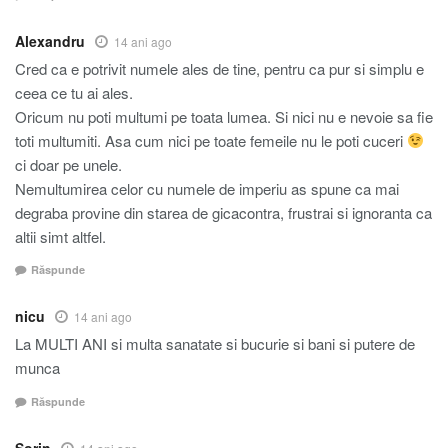
Alexandru
14 ani ago
Cred ca e potrivit numele ales de tine, pentru ca pur si simplu e
ceea ce tu ai ales.
Oricum nu poti multumi pe toata lumea. Si nici nu e nevoie sa fie
toti multumiti. Asa cum nici pe toate femeile nu le poti cuceri
ci doar pe unele.
Nemultumirea celor cu numele de imperiu as spune ca mai
degraba provine din starea de gicacontra, frustrai si ignoranta ca
altii simt altfel.
Răspunde
nicu
14 ani ago
La MULTI ANI si multa sanatate si bucurie si bani si putere de
munca
Răspunde
Sorin