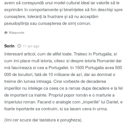
avem să corespundă unui model cultural ideal iar valorile să le
exprimăm în comportamente și bineînțeles să fim deschiși spre
cunoaștere, toleranți la frustrare și să nu acceptăm
pseudoștiința sau cunoașterea de simț comun.
Răspunde
Sorin
11 ani ago
Interesant articol, cum de altfel toate. Traiesc in Portugalia, si
cum imi place mult istoria, citesc si despre istoria Romaniei dar
mã fascineaza si cea a Portugaliei. In 1500 Portugalia avea 500
000 de locuitori, fatã de 10 milioane de azi, dar ao dominat o
treime din lumea intreaga. Cine vorbeste de decaderea
imperiilor nu intelege ca ceea ce a ramas dupa decadere e la fel
de important ca inainte. Propriul popor român e o marturie a
imperiului roman. Facand o analogie com „imperiile” lui Daniel, e
foarte inportante sa contruim, si sa lasam ceva in urma.
(Imi cer scuze dar tastatura e porugheza).