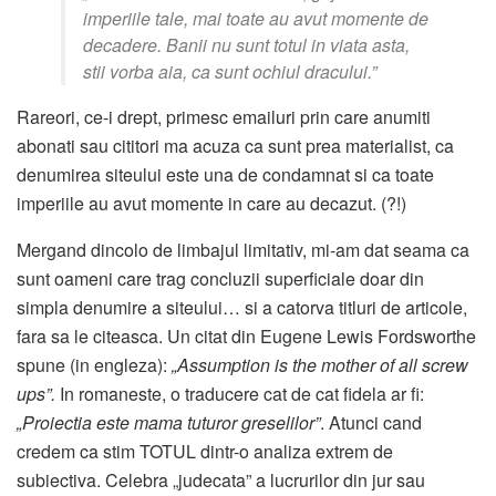
imperiile tale, mai toate au avut momente de
decadere. Banii nu sunt totul in viata asta,
stii vorba aia, ca sunt ochiul dracului.”
Rareori, ce-i drept, primesc emailuri prin care anumiti
abonati sau cititori ma acuza ca sunt prea materialist, ca
denumirea siteului este una de condamnat si ca toate
imperiile au avut momente in care au decazut. (?!)
Mergand dincolo de limbajul limitativ, mi-am dat seama ca
sunt oameni care trag concluzii superficiale doar din
simpla denumire a siteului… si a catorva titluri de articole,
fara sa le citeasca. Un citat din Eugene Lewis Fordsworthe
spune (in engleza):
„Assumption is the mother of all screw
ups”.
In romaneste, o traducere cat de cat fidela ar fi:
„Proiectia este mama tuturor greselilor”
. Atunci cand
credem ca stim TOTUL dintr-o analiza extrem de
subiectiva. Celebra „judecata” a lucrurilor din jur sau