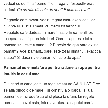
vedeai cu ochii. Iar oamenii din regatul respectiv erau
curiosi.
Ce se afla dincolo de apa? Exista altceva?
Regatele care aveau vecini regate stiau exact cat li se
cuvinte si isi stiau metru cu metru tot teritoriul.
Regatele care dadeau in mare insa, prin oamenii lor,
incepeau sa isi puna intrebari. Oare… apa este tot a
noastra sau este a nimanui? Dincolo de apa oare exista
pamant? Acel pamant.. oare, este tot al nimanui, exact ca
si apa? Si daca nu e pamant dincolo de apa?
Pamantul este metafora pentru ratiune iar apa pentru
intuitie in cazul asta.
Din cand in cand, cate un rege se satura SA NU STIE ce
se afla dincolo de mare.. isi construia o barca, isi lua
oameni de incredere cu el si pleca la drum. Iar regele
pornea, in cazul asta, intr-o aventura la capatul careia