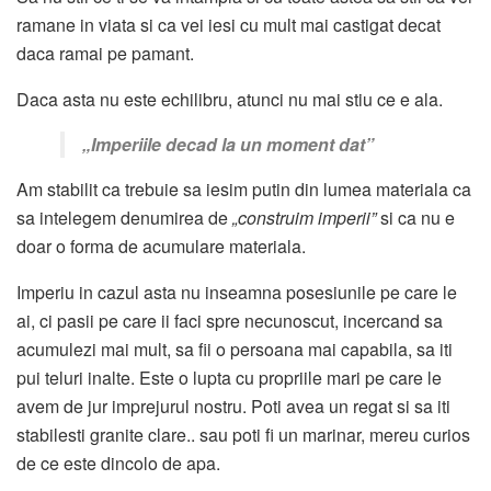
ramane in viata si ca vei iesi cu mult mai castigat decat
daca ramai pe pamant.
Daca asta nu este echilibru, atunci nu mai stiu ce e ala.
„Imperiile decad la un moment dat”
Am stabilit ca trebuie sa iesim putin din lumea materiala ca
sa intelegem denumirea de
„construim imperii”
si ca nu e
doar o forma de acumulare materiala.
Imperiu in cazul asta nu inseamna posesiunile pe care le
ai, ci pasii pe care ii faci spre necunoscut, incercand sa
acumulezi mai mult, sa fii o persoana mai capabila, sa iti
pui teluri inalte. Este o lupta cu propriile mari pe care le
avem de jur imprejurul nostru. Poti avea un regat si sa iti
stabilesti granite clare.. sau poti fi un marinar, mereu curios
de ce este dincolo de apa.