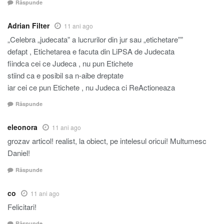
Răspunde
Adrian Filter
11 ani ago
„Celebra „judecata” a lucrurilor din jur sau „etichetare””
defapt , Etichetarea e facuta din LiPSA de Judecata
fiindca cei ce Judeca , nu pun Etichete
stiind ca e posibil sa n-aibe dreptate
iar cei ce pun Etichete , nu Judeca ci ReActioneaza
Răspunde
eleonora
11 ani ago
grozav articol! realist, la obiect, pe intelesul oricui! Multumesc
Daniel!
Răspunde
co
11 ani ago
Felicitari!
Răspunde