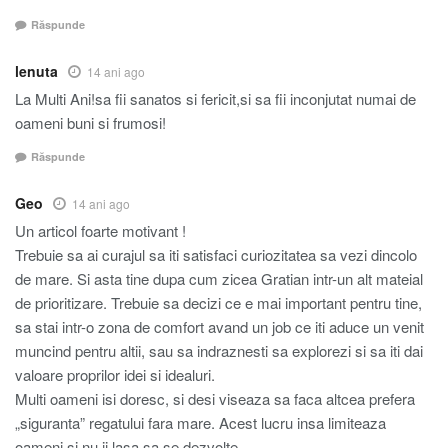
Răspunde
lenuta
14 ani ago
La Multi Ani!sa fii sanatos si fericit,si sa fii inconjutat numai de
oameni buni si frumosi!
Răspunde
Geo
14 ani ago
Un articol foarte motivant !
Trebuie sa ai curajul sa iti satisfaci curiozitatea sa vezi dincolo
de mare. Si asta tine dupa cum zicea Gratian intr-un alt mateial
de prioritizare. Trebuie sa decizi ce e mai important pentru tine,
sa stai intr-o zona de comfort avand un job ce iti aduce un venit
muncind pentru altii, sau sa indraznesti sa explorezi si sa iti dai
valoare proprilor idei si idealuri.
Multi oameni isi doresc, si desi viseaza sa faca altcea prefera
„siguranta” regatului fara mare. Acest lucru insa limiteaza
oameni si nu ii lasa sa se dezvolte.