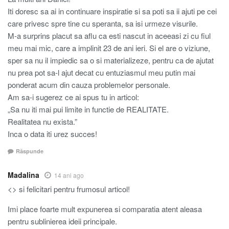
Iti doresc sa ai in continuare inspiratie si sa poti sa ii ajuti pe cei
care privesc spre tine cu speranta, sa isi urmeze visurile.
M-a surprins placut sa aflu ca esti nascut in aceeasi zi cu fiul
meu mai mic, care a implinit 23 de ani ieri. Si el are o viziune,
sper sa nu il impiedic sa o si materializeze, pentru ca de ajutat
nu prea pot sa-l ajut decat cu entuziasmul meu putin mai
ponderat acum din cauza problemelor personale.
Am sa-i sugerez ce ai spus tu in articol:
„Sa nu iti mai pui limite in functie de REALITATE.
Realitatea nu exista.”
Inca o data iti urez succes!
Răspunde
Madalina
14 ani ago
<> si felicitari pentru frumosul articol!
Imi place foarte mult expunerea si comparatia atent aleasa
pentru sublinierea ideii principale.