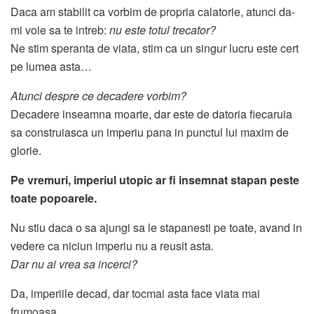
Daca am stabilit ca vorbim de propria calatorie, atunci da-
mi voie sa te intreb:
nu este totul trecator?
Ne stim speranta de viata, stim ca un singur lucru este cert
pe lumea asta…
Atunci despre ce decadere vorbim?
Decadere inseamna moarte, dar este de datoria fiecaruia
sa construiasca un imperiu pana in punctul lui maxim de
glorie.
Pe vremuri, imperiul utopic ar fi insemnat stapan peste
toate popoarele.
Nu stiu daca o sa ajungi sa le stapanesti pe toate, avand in
vedere ca niciun imperiu nu a reusit asta.
Dar nu ai vrea sa incerci?
Da, imperiile decad, dar tocmai asta face viata mai
frumoasa.