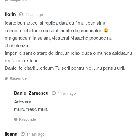
florin
11 ani ago
foarte bun articol si replica data cu f mult bun simt.
oricum etichetarile nu sant facute de producatori
ma gandeam la salam,Mesterul Matache produce nu
eticheteaza.
Imperiile sant o stare de bine,un relax dupa o munca asidua,nu
reprezinta istorii.
Daniel,felicitari!…oricum Tu scrii pentru Noi…nu pentru unii.
Răspunde
Daniel Zarnescu
11 ani ago
Adevarat,
multumesc mult.
Răspunde
Ileana
11 ani ago