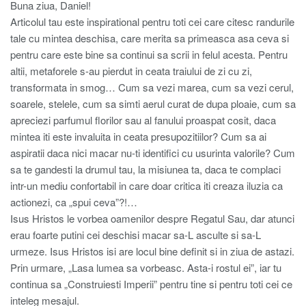
Buna ziua, Daniel!
Articolul tau este inspirational pentru toti cei care citesc randurile
tale cu mintea deschisa, care merita sa primeasca asa ceva si
pentru care este bine sa continui sa scrii in felul acesta. Pentru
altii, metaforele s-au pierdut in ceata traiului de zi cu zi,
transformata in smog… Cum sa vezi marea, cum sa vezi cerul,
soarele, stelele, cum sa simti aerul curat de dupa ploaie, cum sa
apreciezi parfumul florilor sau al fanului proaspat cosit, daca
mintea iti este invaluita in ceata presupozitiilor? Cum sa ai
aspiratii daca nici macar nu-ti identifici cu usurinta valorile? Cum
sa te gandesti la drumul tau, la misiunea ta, daca te complaci
intr-un mediu confortabil in care doar critica iti creaza iluzia ca
actionezi, ca „spui ceva”?!…
Isus Hristos le vorbea oamenilor despre Regatul Sau, dar atunci
erau foarte putini cei deschisi macar sa-L asculte si sa-L
urmeze. Isus Hristos isi are locul bine definit si in ziua de astazi.
Prin urmare, „Lasa lumea sa vorbeasc. Asta-i rostul ei”, iar tu
continua sa „Construiesti Imperii” pentru tine si pentru toti cei ce
inteleg mesajul.