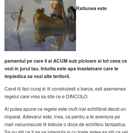
Ratiunea este
pamantul pe care il ai ACUM sub picioare si tot ceea ce
vezi in jurul tau. Intuitia este apa inselatoare care te
impiedica sa vezi alte teritorii.
Cand iti faci curaj si iti construiesti o barca, esti asemenea
regelui care vrea sa stie ce e DINCOLO.
Ai putea spune ca regele este mult mai echilibrat decat un
imparat. Adevarul este, insa, ca pentru a te aventura pe
mari necunoscute iti trebuie o doza de echilibru fantastica.
Sa nu stii ce ti se va intampla si cu toate astea sa stii ca vei