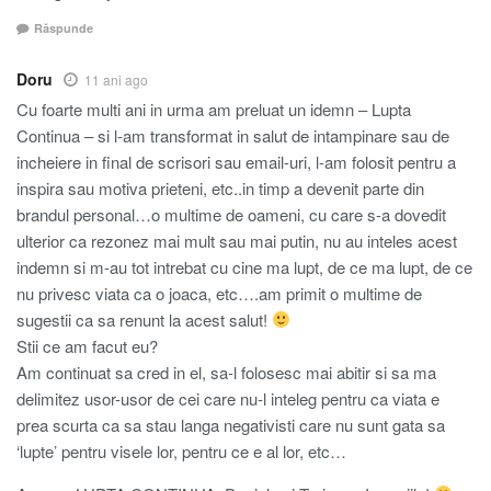
Răspunde
Doru
11 ani ago
Cu foarte multi ani in urma am preluat un idemn – Lupta
Continua – si l-am transformat in salut de intampinare sau de
incheiere in final de scrisori sau email-uri, l-am folosit pentru a
inspira sau motiva prieteni, etc..in timp a devenit parte din
brandul personal…o multime de oameni, cu care s-a dovedit
ulterior ca rezonez mai mult sau mai putin, nu au inteles acest
indemn si m-au tot intrebat cu cine ma lupt, de ce ma lupt, de ce
nu privesc viata ca o joaca, etc….am primit o multime de
sugestii ca sa renunt la acest salut!
Stii ce am facut eu?
Am continuat sa cred in el, sa-l folosesc mai abitir si sa ma
delimitez usor-usor de cei care nu-l inteleg pentru ca viata e
prea scurta ca sa stau langa negativisti care nu sunt gata sa
‘lupte’ pentru visele lor, pentru ce e al lor, etc…