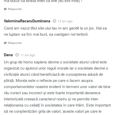
ma bucur ca exista tineri ca tine (eu sint mos) !
Răspunde
ValentinaRacaruDumitrana
13 ani ago
Cand am vazut titlul site-ului tau m-am gandit la un joc. Hai sa
ne luptam sa fim mai buni, sa castigam noi teritorii.
Răspunde
Dana
11 ani ago
Un grup de homo sapiens devine o societate atunci când este
organizat cu ajutorul unor reguli morale iar o societate devine o
civilizație atunci când beneficiază de cunoașterea adusă de
știință. Morala este o reflexie pe care o facem asupra
comportamentelor noastre evident în termeni unor valori de bine
rău corect sau incorect și este foarte importantă deoarece
interiorizată creează caracterul nostru și ne permite inter-
relaționarea cu ceilalți în societatea în care trăim. Este important
să ne conștientizăm grila de valori, aceste valori pe care le