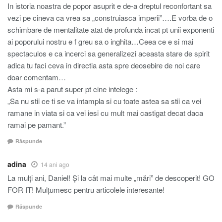
In istoria noastra de popor asuprit e de-a dreptul reconfortant sa
vezi pe cineva ca vrea sa „construiasca imperii”….E vorba de o
schimbare de mentalitate atat de profunda incat pt unii exponenti
ai poporului nostru e f greu sa o inghita…Ceea ce e si mai
spectaculos e ca incerci sa generalizezi aceasta stare de spirit
adica tu faci ceva in directia asta spre deosebire de noi care
doar comentam…
Asta mi s-a parut super pt cine intelege :
„Sa nu stii ce ti se va intampla si cu toate astea sa stii ca vei
ramane in viata si ca vei iesi cu mult mai castigat decat daca
ramai pe pamant.”
Răspunde
adina
14 ani ago
La mulţi ani, Daniel! Şi la cât mai multe „mări” de descoperit! GO
FOR IT! Mulţumesc pentru articolele interesante!
Răspunde