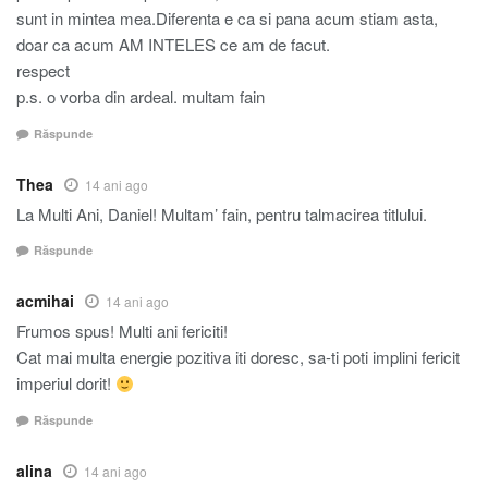
sunt in mintea mea.Diferenta e ca si pana acum stiam asta,
doar ca acum AM INTELES ce am de facut.
respect
p.s. o vorba din ardeal. multam fain
Răspunde
Thea
14 ani ago
La Multi Ani, Daniel! Multam’ fain, pentru talmacirea titlului.
Răspunde
acmihai
14 ani ago
Frumos spus! Multi ani fericiti!
Cat mai multa energie pozitiva iti doresc, sa-ti poti implini fericit
imperiul dorit!
Răspunde
alina
14 ani ago