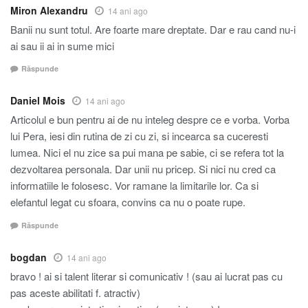
Miron Alexandru
14 ani ago
Banii nu sunt totul. Are foarte mare dreptate. Dar e rau cand nu-i
ai sau ii ai in sume mici
Răspunde
Daniel Mois
14 ani ago
Articolul e bun pentru ai de nu inteleg despre ce e vorba. Vorba
lui Pera, iesi din rutina de zi cu zi, si incearca sa cuceresti
lumea. Nici el nu zice sa pui mana pe sabie, ci se refera tot la
dezvoltarea personala. Dar unii nu pricep. Si nici nu cred ca
informatiile le folosesc. Vor ramane la limitarile lor. Ca si
elefantul legat cu sfoara, convins ca nu o poate rupe.
Răspunde
bogdan
14 ani ago
bravo ! ai si talent literar si comunicativ ! (sau ai lucrat pas cu
pas aceste abilitati f. atractiv)