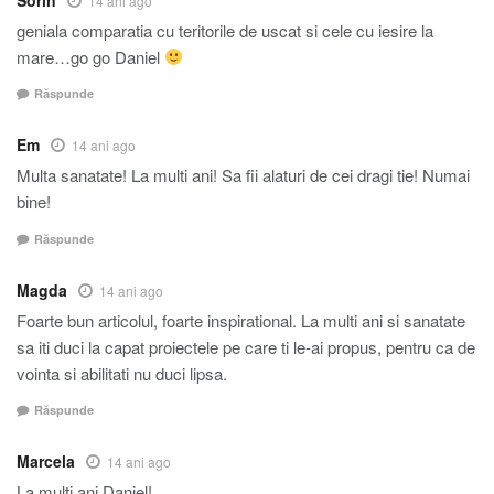
14 ani ago
geniala comparatia cu teritorile de uscat si cele cu iesire la
mare…go go Daniel
Răspunde
Em
14 ani ago
Multa sanatate! La multi ani! Sa fii alaturi de cei dragi tie! Numai
bine!
Răspunde
Magda
14 ani ago
Foarte bun articolul, foarte inspirational. La multi ani si sanatate
sa iti duci la capat proiectele pe care ti le-ai propus, pentru ca de
vointa si abilitati nu duci lipsa.
Răspunde
Marcela
14 ani ago
La multi ani Daniel!