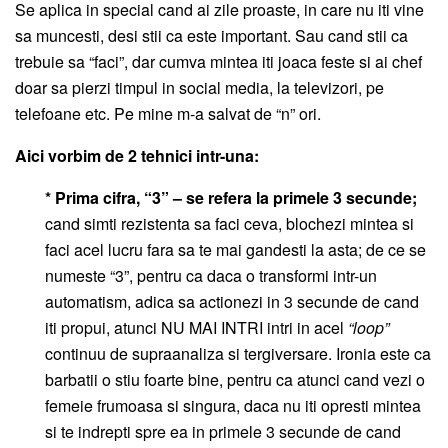
Se aplica in special cand ai zile proaste, in care nu iti vine
sa muncesti, desi stii ca este important. Sau cand stii ca
trebuie sa “faci”, dar cumva mintea iti joaca feste si ai chef
doar sa pierzi timpul in social media, la televizori, pe
telefoane etc. Pe mine m-a salvat de “n” ori.
Aici vorbim de 2 tehnici intr-una:
* Prima cifra, “3”
– se refera la primele 3 secunde;
cand simti rezistenta sa faci ceva, blochezi mintea si
faci acel lucru fara sa te mai gandesti la asta; de ce se
numeste “3”, pentru ca daca o transformi intr-un
automatism, adica sa actionezi in 3 secunde de cand
iti propui, atunci NU MAI INTRI intri in acel
“loop”
continuu de supraanaliza si tergiversare. Ironia este ca
barbatii o stiu foarte bine, pentru ca atunci cand vezi o
femeie frumoasa si singura, daca nu iti opresti mintea
si te indrepti spre ea in primele 3 secunde de cand