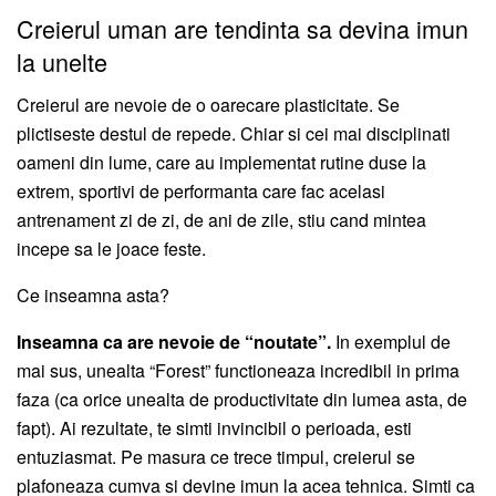
Creierul uman are tendinta sa devina imun
la unelte
Creierul are nevoie de o oarecare plasticitate. Se
plictiseste destul de repede. Chiar si cei mai disciplinati
oameni din lume, care au implementat rutine duse la
extrem, sportivi de performanta care fac acelasi
antrenament zi de zi, de ani de zile, stiu cand mintea
incepe sa le joace feste.
Ce inseamna asta?
Inseamna ca are nevoie de “noutate”.
In exemplul de
mai sus, unealta “Forest” functioneaza incredibil in prima
faza (ca orice unealta de productivitate din lumea asta, de
fapt). Ai rezultate, te simti invincibil o perioada, esti
entuziasmat. Pe masura ce trece timpul, creierul se
plafoneaza cumva si devine imun la acea tehnica. Simti ca