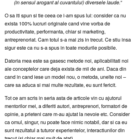
(in sensul arogant al cuvantului) diversele laude.”
O sa iti spun si tie ceea ce i-am spus lui: consider ca nu
exista 100% lucruri originale cand vine vorba de
productivitate, performanta, chiar si marketing,
antreprenoriat. Cam totul s-a mai zis in trecut. Ce stiu insa
sigur este ca nu s-a spus in toate modurile posibile.
Datoria mea este sa gasesc metode noi, aplicabilitati noi
ale conceptelor care deja exista de mii de ani. Daca din
cand in cand iese un model nou, o metoda, unelte noi –
care sa aduca si mai multe rezultate, eu sunt fericit.
Tot ce am scris in seria asta de articole vin cu ajutorul
mentorilor mei, a diferiti autori, antreprenori, formatori de
opinie, a prieteni care m-au ajutat la nevoie etc. Consider
ca omul, singur, nu poate face nimic notabil, dar si ca eu
sunt rezultatul a tuturor experientelor, interactiunilor din
trecut (si chiar mai mult de atat).