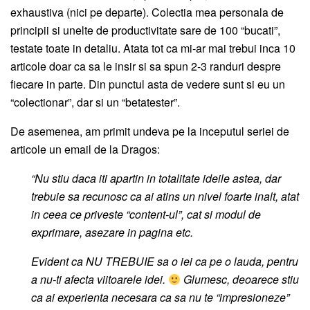
exhaustiva (nici pe departe). Colectia mea personala de
principii si unelte de productivitate sare de 100 “bucati”,
testate toate in detaliu. Atata tot ca mi-ar mai trebui inca 10
articole doar ca sa le insir si sa spun 2-3 randuri despre
fiecare in parte. Din punctul asta de vedere sunt si eu un
“colectionar”, dar si un “betatester”.
De asemenea, am primit undeva pe la inceputul seriei de
articole un email de la Dragos:
“Nu stiu daca iti apartin in totalitate ideile astea, dar
trebuie sa recunosc ca ai atins un nivel foarte inalt, atat
in ceea ce priveste “content-ul”, cat si modul de
exprimare, asezare in pagina etc.
Evident ca NU TREBUIE sa o iei ca pe o lauda, pentru
a nu-ti afecta viitoarele idei.
Glumesc, deoarece stiu
ca ai experienta necesara ca sa nu te “impresioneze”