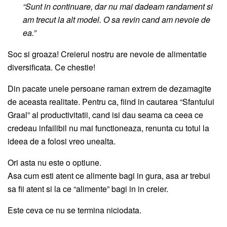
“Sunt in continuare, dar nu mai dadeam randament si
am trecut la alt model. O sa revin cand am nevoie de
ea.”
Soc si groaza! Creierul nostru are nevoie de alimentatie
diversificata. Ce chestie!
Din pacate unele persoane raman extrem de dezamagite
de aceasta realitate. Pentru ca, fiind in cautarea “Sfantului
Graal” al productivitatii, cand isi dau seama ca ceea ce
credeau infailibil nu mai functioneaza, renunta cu totul la
ideea de a folosi vreo unealta.
Ori asta nu este o optiune.
Asa cum esti atent ce alimente bagi in gura, asa ar trebui
sa fii atent si la ce “alimente” bagi in in creier.
Este ceva ce nu se termina niciodata.