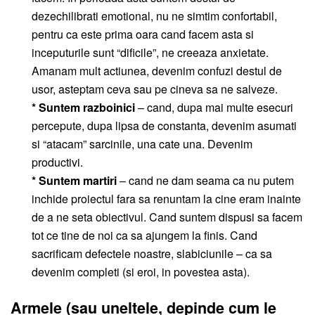
dezechilibrati emotional, nu ne simtim confortabil,
pentru ca este prima oara cand facem asta si
inceputurile sunt “dificile”, ne creeaza anxietate.
Amanam mult actiunea, devenim confuzi destul de
usor, asteptam ceva sau pe cineva sa ne salveze.
* Suntem razboinici
– cand, dupa mai multe esecuri
percepute, dupa lipsa de constanta, devenim asumati
si “atacam” sarcinile, una cate una. Devenim
productivi.
* Suntem martiri
– cand ne dam seama ca nu putem
inchide proiectul fara sa renuntam la cine eram inainte
de a ne seta obiectivul. Cand suntem dispusi sa facem
tot ce tine de noi ca sa ajungem la finis. Cand
sacrificam defectele noastre, slabiciunile – ca sa
devenim completi (si eroi, in povestea asta).
Armele (sau uneltele, depinde cum le