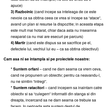
apuce)
3) Razboinic
(cand incepe sa inteleaga de ce este
nevoie ca sa obtina ceea ce vrea si incepe sa “atace”,
avand un plan si resurse la dispozitie; in aceasta etapa
este mult mai hotarat, chiar daca asta nu inseamna
neaparat ca nu mai are esecuri pe parcurs)
4) Martir
(cand este dispus sa se sacrifice pe el,
defectele lui, vechiul lui eu – ca sa obtina obiectivul)
Cam asa ni se intampla si pe proiectele noastre:
* Suntem orfani
– cand ne dam seama ca vrem ceva,
cand ne propunem un obiectiv; pentru ca neavandu-l,
nu ne simtim “intregi”.
* Suntem ratacitori
– cand incepem sa inaintam catre
obiectiv si sa “culegem” informatii din stanga si din
dreapta, incercand sa ne dam seama ce trebuie sa
facem. In perioada asta suntem destul de