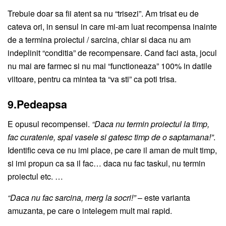
Trebuie doar sa fii atent sa nu “trisezi”. Am trisat eu de
cateva ori, in sensul in care mi-am luat recompensa inainte
de a termina proiectul / sarcina, chiar si daca nu am
indeplinit “conditia” de recompensare. Cand faci asta, jocul
nu mai are farmec si nu mai “functioneaza” 100% in datile
viitoare, pentru ca mintea ta “va sti” ca poti trisa.
9.Pedeapsa
E opusul recompensei.
“Daca nu termin proiectul la timp,
fac curatenie, spal vasele si gatesc timp de o saptamana!”
.
Identific ceva ce nu imi place, pe care il aman de mult timp,
si imi propun ca sa il fac… daca nu fac taskul, nu termin
proiectul etc. …
“Daca nu fac sarcina, merg la socri!”
– este varianta
amuzanta, pe care o intelegem mult mai rapid.