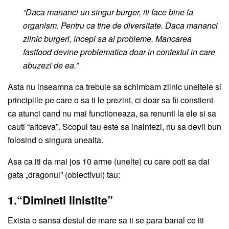
“Daca mananci un singur burger, iti face bine la
organism. Pentru ca tine de diversitate. Daca mananci
zilnic burgeri, incepi sa ai probleme. Mancarea
fastfood devine problematica doar in contextul in care
abuzezi de ea.”
Asta nu inseamna ca trebuie sa schimbam zilnic uneltele si
principiile pe care o sa ti le prezint, ci doar sa fii constient
ca atunci cand nu mai functioneaza, sa renunti la ele si sa
cauti “altceva”. Scopul tau este sa inaintezi, nu sa devii bun
folosind o singura unealta.
Asa ca iti da mai jos 10 arme (unelte) cu care poti sa dai
gata „dragonul” (obiectivul) tau:
1.“Dimineti linistite”
Exista o sansa destul de mare sa ti se para banal ce iti