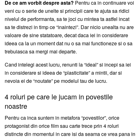
De ce am vorbit despre asta?
Pentru ca in continuare voi
veni cu o serie de unelte si principii care te ajuta sa ridici
nivelul de performanta, sa te joci cu mintea ta astfel incat
sa te distrezi in timp ce “inaintezi”. Dar nicio unealta nu are
valoare de sine statatoare, decat daca iei in considerare
ideea ca la un moment dat nu o sa mai functioneze si o sa
trebuiasca sa mergi mai departe.
Cand intelegi acest lucru, renunti la “ideal” si incepi sa iei
in considerare si ideea de “plasticitate” a mintii, dar si
nevoia ei de “noutate” pe modelul tau de lucru.
4 roluri pe care le jucam in povestile
noastre
Pentru ca inca suntem in metafora “povestilor”, orice
protagonist din orice film sau carte trece prin 4 roluri
distincte din momentul in care isi da seama ce vrea pana in