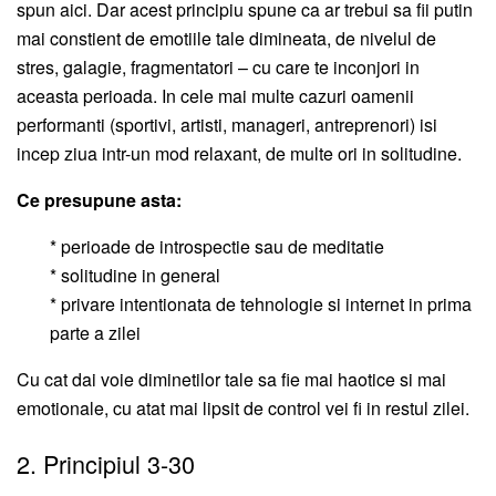
spun aici. Dar acest principiu spune ca ar trebui sa fii putin
mai constient de emotiile tale dimineata, de nivelul de
stres, galagie, fragmentatori – cu care te inconjori in
aceasta perioada. In cele mai multe cazuri oamenii
performanti (sportivi, artisti, manageri, antreprenori) isi
incep ziua intr-un mod relaxant, de multe ori in solitudine.
Ce presupune asta:
* perioade de introspectie sau de meditatie
* solitudine in general
* privare intentionata de tehnologie si internet in prima
parte a zilei
Cu cat dai voie diminetilor tale sa fie mai haotice si mai
emotionale, cu atat mai lipsit de control vei fi in restul zilei.
2. Principiul 3-30