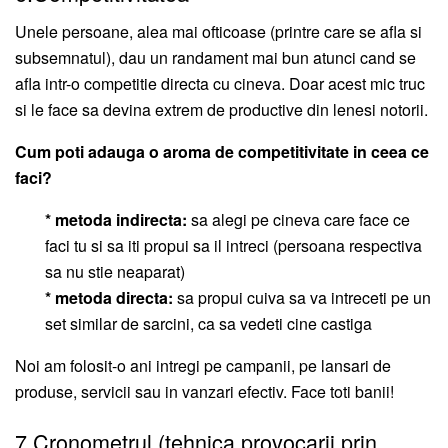
Unele persoane, alea mai ofticoase (printre care se afla si
subsemnatul), dau un randament mai bun atunci cand se
afla intr-o competitie directa cu cineva. Doar acest mic truc
si le face sa devina extrem de productive din lenesi notorii.
Cum poti adauga o aroma de competitivitate in ceea ce
faci?
* metoda indirecta:
sa alegi pe cineva care face ce
faci tu si sa iti propui sa il intreci (persoana respectiva
sa nu stie neaparat)
* metoda directa:
sa propui cuiva sa va intreceti pe un
set similar de sarcini, ca sa vedeti cine castiga
Noi am folosit-o ani intregi pe campanii, pe lansari de
produse, servicii sau in vanzari efectiv. Face toti banii!
7.Cronometrul (tehnica provocarii prin