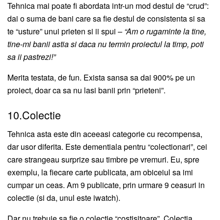
Tehnica mai poate fi abordata intr-un mod destul de “crud”:
dai o suma de bani care sa fie destul de consistenta si sa
te “usture” unui prieten si ii spui –
“Am o rugaminte la tine,
tine-mi banii astia si daca nu termin proiectul la timp, poti
sa ii pastrezi!”
Merita testata, de fun. Exista sansa sa dai 900% pe un
proiect, doar ca sa nu lasi banii prin “prieteni”.
10.Colectie
Tehnica asta este din aceeasi categorie cu recompensa,
dar usor diferita. Este dementiala pentru “colectionari”, cei
care strangeau surprize sau timbre pe vremuri. Eu, spre
exemplu, la fiecare carte publicata, am obiceiul sa imi
cumpar un ceas. Am 9 publicate, prin urmare 9 ceasuri in
colectie (si da, unul este iwatch).
Dar nu trebuie sa fie o colectie “costisitoare”. Colectia