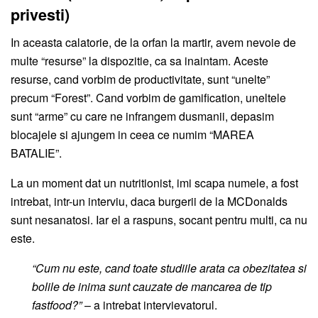
privesti)
In aceasta calatorie, de la orfan la martir, avem nevoie de
multe “resurse” la dispozitie, ca sa inaintam. Aceste
resurse, cand vorbim de productivitate, sunt “unelte”
precum “Forest”. Cand vorbim de gamification, uneltele
sunt “arme” cu care ne infrangem dusmanii, depasim
blocajele si ajungem in ceea ce numim “MAREA
BATALIE”.
La un moment dat un nutritionist, imi scapa numele, a fost
intrebat, intr-un interviu, daca burgerii de la MCDonalds
sunt nesanatosi. Iar el a raspuns, socant pentru multi, ca nu
este.
“Cum nu este, cand toate studiile arata ca obezitatea si
bolile de inima sunt cauzate de mancarea de tip
fastfood?”
– a intrebat intervievatorul.