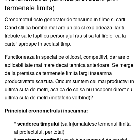
termenele limita)
Cronometrul este generator de tensiune in filme si carti.
Cand stii ca bomba mai are un pic si explodeaza, iar tu
trebuie sa te lupti cu personajul rau si sa tai firele “ca la
carte“ aproape in acelasi timp.
Functioneaza in special pe ofticosi, competitivi, dar are o
aplicabilitate mai mare decat tehnica anterioara. Se merge
de la premisa ca termenele limita largi inseamna
productivitate scazuta. Oricum suntem cei mai productivi in
ultima suta de metri, asa ca de ce sa nu incepem direct cu
ultima suta de metri (metaforic vorbind)?
Principiul cronometrului inseamna:
* scaderea timpului
(sa injumatatesc termenul limita
al proiectului, per total)
* cresterea cantitatii
(sa dublez numarul de sarcini