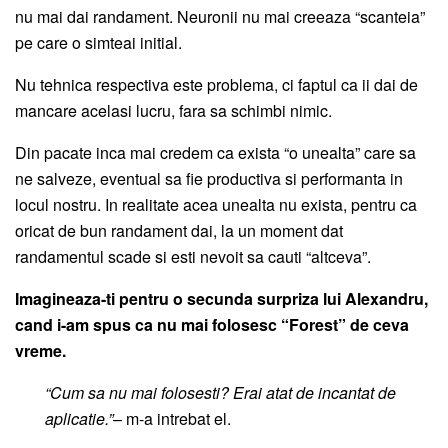
nu mai dai randament. Neuronii nu mai creeaza “scanteia”
pe care o simteai initial.
Nu tehnica respectiva este problema, ci faptul ca ii dai de
mancare acelasi lucru, fara sa schimbi nimic.
Din pacate inca mai credem ca exista “o unealta” care sa
ne salveze, eventual sa fie productiva si performanta in
locul nostru. In realitate acea unealta nu exista, pentru ca
oricat de bun randament dai, la un moment dat
randamentul scade si esti nevoit sa cauti “altceva”.
Imagineaza-ti pentru o secunda surpriza lui Alexandru,
cand i-am spus ca nu mai folosesc “Forest” de ceva
vreme.
“Cum sa nu mai folosesti? Erai atat de incantat de
aplicatie.”
– m-a intrebat el.