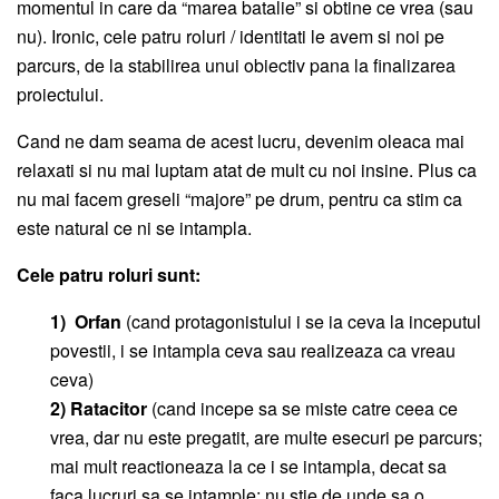
momentul in care da “marea batalie” si obtine ce vrea (sau
nu). Ironic, cele patru roluri / identitati le avem si noi pe
parcurs, de la stabilirea unui obiectiv pana la finalizarea
proiectului.
Cand ne dam seama de acest lucru, devenim oleaca mai
relaxati si nu mai luptam atat de mult cu noi insine. Plus ca
nu mai facem greseli “majore” pe drum, pentru ca stim ca
este natural ce ni se intampla.
Cele patru roluri sunt:
1) Orfan
(cand protagonistului i se ia ceva la inceputul
povestii, i se intampla ceva sau realizeaza ca vreau
ceva)
2) Ratacitor
(cand incepe sa se miste catre ceea ce
vrea, dar nu este pregatit, are multe esecuri pe parcurs;
mai mult reactioneaza la ce i se intampla, decat sa
faca lucruri sa se intample; nu stie de unde sa o