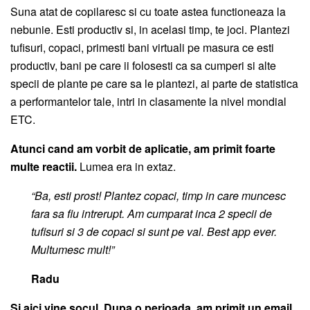
Suna atat de copilaresc si cu toate astea functioneaza la
nebunie. Esti productiv si, in acelasi timp, te joci. Plantezi
tufisuri, copaci, primesti bani virtuali pe masura ce esti
productiv, bani pe care ii folosesti ca sa cumperi si alte
specii de plante pe care sa le plantezi, ai parte de statistica
a performantelor tale, intri in clasamente la nivel mondial
ETC.
Atunci cand am vorbit de aplicatie, am primit foarte
multe reactii.
Lumea era in extaz.
“Ba, esti prost! Plantez copaci, timp in care muncesc
fara sa fiu intrerupt. Am cumparat inca 2 specii de
tufisuri si 3 de copaci si sunt pe val. Best app ever.
Multumesc mult!”
Radu
Si aici vine socul. Dupa o perioada, am primit un email.