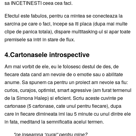
sa INCETINESTI ceea cea faci.
Efectul este fabulos, pentru ca mintea se conecteaza la
sarcina pe care o faci, incepe sa iti placa (dupa mai multe
clipe de panica totala), dispare multitasking-ul si apar toate
premisele sa intri in stare de flux.
4.Cartonasele introspective
Am mai vorbit de ele, eu le folosesc destul de des, de
fiecare data cand am nevoie de o emotie sau o abilitate
anume. Sa spunem ca pentru un proiect am nevoie sa fiu:
curios, curajos, optimist, smart agressive (am furat termenul
de la Simona Halep) si eficient. Scriu aceste cuvinte pe
cartonase (5 cartonase, cate unul pentru fiecare), dupa
care in fiecare dimineata imi iau 5 minute cu unul dintre ele
in fata, meditand la semnificatia acelui termen.
*ce inseamna “curaj” pentru mine?