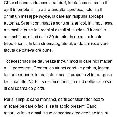
Chiar si cand scriu aceste randuri, ironia face ca sa nu fi
oprit internetul si, la a 2-a unealta, spre exemplu, sa fi
primit un mesaj pe
skype
, la care am raspuns aproape
automat. Si am continuat sa scriu si la articol. In timpul asta
am castile puse la urechi si ascult si muzica. 3 lucruri in
acelasi timp, stiind ca in 30 de minute de acum incolo
trebuie sa fiu in fata cinematografului, unde am rezervare
facuta de cateva ore bune.
Tot acest haos ne dauneaza intr-un mod in care nici macar
nu il percepem. Credem ca atunci cand ne grabim, facem
lucrurile repede. In realitate, daca iti propui o zi intreaga sa
faci lucrurile INCET, sa le incetinesti in mod deliberat, o sa
iti dai seama ce pierzi.
Pur si simplu: cand mananci, sa fii constient de fiecare
miscare pe care o faci si sa fii acolo prezent. Cand
raspunzi la un email, sa te concentrezi pe ceea ce faci si