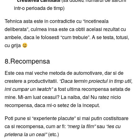
intr-o perioada de timp)
Tehnica asta este in contradictie cu “incetineala
deliberata”, culmea insa este ca obtii acelasi rezultat cu
ambele, daca le folosesti “cum trebuie”. A se testa, totusi,
cu grija
8.Recompensa
Este cea mai veche metoda de automotivare, dar si de
crestere a productivitatii.
“Daca termin proiectul in timp util,
imi cumpar un iwatch”
a fost ultima recompensa setata de
mine. Mi-am luat ceasul? La naiba, da! Nu ratez nicio
recompensa, daca mi-o setez de la inceput.
Poti pune si “experiente placute” si mai putin costisitoare
ca si recompensa, cum ar fi:
“merg la film”
sau
“ies cu
prietena la un ceai”
(etc.)