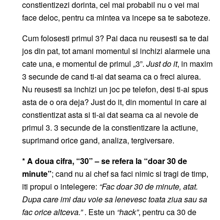
constientizezi dorinta, cel mai probabil nu o vei mai
face deloc, pentru ca mintea va incepe sa te saboteze.
Cum folosesti primul 3? Pai daca nu reusesti sa te dai
jos din pat, tot amani momentul si inchizi alarmele una
cate una, e momentul de primul „3”.
Just do it
, in maxim
3 secunde de cand ti-ai dat seama ca o freci aiurea.
Nu reusesti sa inchizi un joc pe telefon, desi ti-ai spus
asta de o ora deja? Just do it, din momentul in care ai
constientizat asta si ti-ai dat seama ca ai nevoie de
primul 3. 3 secunde de la constientizare la actiune,
suprimand orice gand, analiza, tergiversare.
* A doua cifra, “30” – se refera la “doar 30 de
minute”
; cand nu ai chef sa faci nimic si tragi de timp,
iti propui o intelegere:
“Fac doar 30 de minute, atat.
Dupa care imi dau voie sa lenevesc toata ziua sau sa
fac orice altceva.”
. Este un
“hack”
, pentru ca 30 de