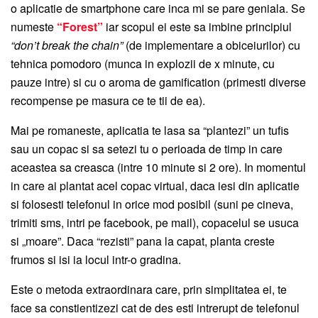
o aplicatie de smartphone care inca mi se pare geniala. Se
numeste
“Forest”
iar scopul ei este sa imbine principiul
“don’t break the chain”
(de implementare a obiceiurilor) cu
tehnica pomodoro (munca in explozii de x minute, cu
pauze intre) si cu o aroma de gamification (primesti diverse
recompense pe masura ce te tii de ea).
Mai pe romaneste, aplicatia te lasa sa “plantezi” un tufis
sau un copac si sa setezi tu o perioada de timp in care
aceastea sa creasca (intre 10 minute si 2 ore). In momentul
in care ai plantat acel copac virtual, daca iesi din aplicatie
si folosesti telefonul in orice mod posibil (suni pe cineva,
trimiti sms, intri pe facebook, pe mail), copacelul se usuca
si „moare”. Daca “rezisti” pana la capat, planta creste
frumos si isi ia locul intr-o gradina.
Este o metoda extraordinara care, prin simplitatea ei, te
face sa constientizezi cat de des esti intrerupt de telefonul