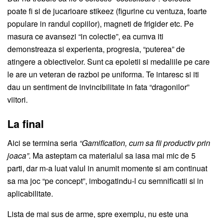
poate fi si de jucarioare stikeez (figurine cu ventuza, foarte
populare in randul copiilor), magneti de frigider etc. Pe
masura ce avansezi “in colectie”, ea cumva iti
demonstreaza si experienta, progresia, “puterea” de
atingere a obiectivelor. Sunt ca epoletii si medaliile pe care
le are un veteran de razboi pe uniforma. Te intaresc si iti
dau un sentiment de invincibilitate in fata “dragonilor”
viitori.
La final
Aici se termina seria
“Gamification, cum sa fii productiv prin
joaca”
. Ma asteptam ca materialul sa iasa mai mic de 5
parti, dar m-a luat valul in anumit momente si am continuat
sa ma joc “pe concept”, imbogatindu-l cu semnificatii si in
aplicabilitate.
Lista de mai sus de arme, spre exemplu, nu este una