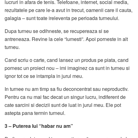
lucruri in afara de tenis. Telefoane, internet, social media,
rezultatele pe care le-a avut in trecut, oamenii care il cauta,
galagia – sunt toate ireleventa pe perioada turneului.
Dupa turneu se odihneste, se recupereaza si se
antreneaza. Revine la cele “lumesti”. Apoi porneste in alt
turneu.
Cand scriu o carte, cand lansez un produs pe piata, cand
pornesc un proiect nou – imi imaginez ca sunt in turneu si
ignor tot ce se intampla in jurul meu.
In turnee nu am timp sa fiu deconcentrat sau neproductiv.
Pentru ca nu mai fac decat un singur lucru, indiferent de
cate sarcini si decizii sunt de luat in jurul meu. Ele pot
astepta pana termin turneul.
3 – Puterea lui “habar nu am”