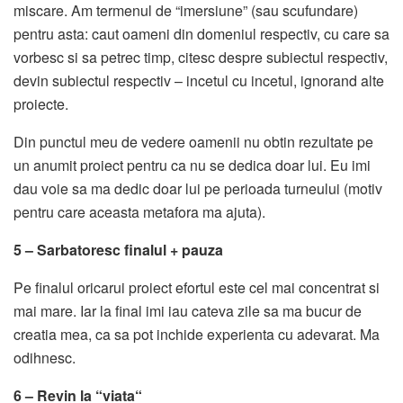
miscare. Am termenul de “imersiune” (sau scufundare)
pentru asta: caut oameni din domeniul respectiv, cu care sa
vorbesc si sa petrec timp, citesc despre subiectul respectiv,
devin subiectul respectiv – incetul cu incetul, ignorand alte
proiecte.
Din punctul meu de vedere oamenii nu obtin rezultate pe
un anumit proiect pentru ca nu se dedica doar lui. Eu imi
dau voie sa ma dedic doar lui pe perioada turneului (motiv
pentru care aceasta metafora ma ajuta).
5 – Sarbatoresc finalul + pauza
Pe finalul oricarui proiect efortul este cel mai concentrat si
mai mare. Iar la final imi iau cateva zile sa ma bucur de
creatia mea, ca sa pot inchide experienta cu adevarat. Ma
odihnesc.
6 – Revin la “viata“