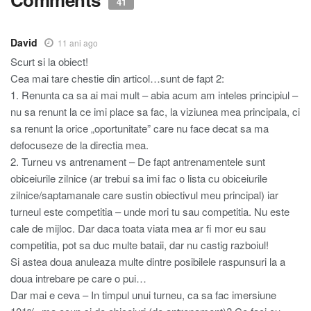
41
David
11 ani ago
Scurt si la obiect!
Cea mai tare chestie din articol…sunt de fapt 2:
1. Renunta ca sa ai mai mult – abia acum am inteles principiul –
nu sa renunt la ce imi place sa fac, la viziunea mea principala, ci
sa renunt la orice „oportunitate” care nu face decat sa ma
defocuseze de la directia mea.
2. Turneu vs antrenament – De fapt antrenamentele sunt
obiceiurile zilnice (ar trebui sa imi fac o lista cu obiceiurile
zilnice/saptamanale care sustin obiectivul meu principal) iar
turneul este competitia – unde mori tu sau competitia. Nu este
cale de mijloc. Dar daca toata viata mea ar fi mor eu sau
competitia, pot sa duc multe bataii, dar nu castig razboiul!
Si astea doua anuleaza multe dintre posibilele raspunsuri la a
doua intrebare pe care o pui…
Dar mai e ceva – In timpul unui turneu, ca sa fac imersiune