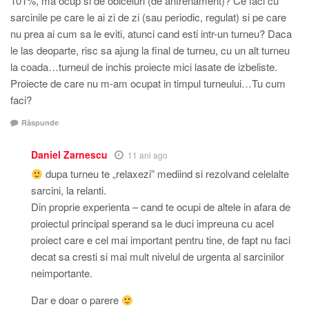
101%, ma ocup si de obiceiuri (de antrenament)? Ce faci cu
sarcinile pe care le ai zi de zi (sau periodic, regulat) si pe care
nu prea ai cum sa le eviti, atunci cand esti intr-un turneu? Daca
le las deoparte, risc sa ajung la final de turneu, cu un alt turneu
la coada…turneul de inchis proiecte mici lasate de izbeliste.
Proiecte de care nu m-am ocupat in timpul turneului…Tu cum
faci?
Răspunde
Daniel Zarnescu
11 ani ago
dupa turneu te „relaxezi” mediind si rezolvand celelalte
sarcini, la relanti.
Din proprie experienta – cand te ocupi de altele in afara de
proiectul principal sperand sa le duci impreuna cu acel
proiect care e cel mai important pentru tine, de fapt nu faci
decat sa cresti si mai mult nivelul de urgenta al sarcinilor
neimportante.
Dar e doar o parere