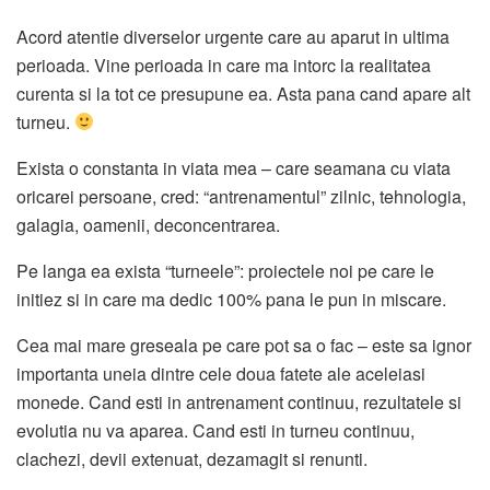
Acord atentie diverselor urgente care au aparut in ultima
perioada. Vine perioada in care ma intorc la realitatea
curenta si la tot ce presupune ea. Asta pana cand apare alt
turneu.
Exista o constanta in viata mea – care seamana cu viata
oricarei persoane, cred: “antrenamentul” zilnic, tehnologia,
galagia, oamenii, deconcentrarea.
Pe langa ea exista “turneele”: proiectele noi pe care le
initiez si in care ma dedic 100% pana le pun in miscare.
Cea mai mare greseala pe care pot sa o fac – este sa ignor
importanta uneia dintre cele doua fatete ale aceleiasi
monede. Cand esti in antrenament continuu, rezultatele si
evolutia nu va aparea. Cand esti in turneu continuu,
clachezi, devii extenuat, dezamagit si renunti.