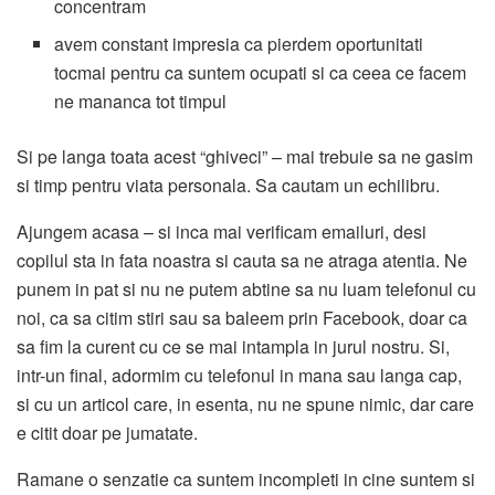
concentram
avem constant impresia ca pierdem oportunitati
tocmai pentru ca suntem ocupati si ca ceea ce facem
ne mananca tot timpul
Si pe langa toata acest “ghiveci” – mai trebuie sa ne gasim
si timp pentru viata personala. Sa cautam un echilibru.
Ajungem acasa – si inca mai verificam emailuri, desi
copilul sta in fata noastra si cauta sa ne atraga atentia. Ne
punem in pat si nu ne putem abtine sa nu luam telefonul cu
noi, ca sa citim stiri sau sa baleem prin Facebook, doar ca
sa fim la curent cu ce se mai intampla in jurul nostru. Si,
intr-un final, adormim cu telefonul in mana sau langa cap,
si cu un articol care, in esenta, nu ne spune nimic, dar care
e citit doar pe jumatate.
Ramane o senzatie ca suntem incompleti in cine suntem si