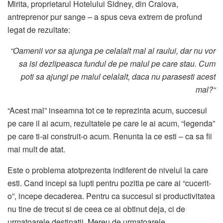
Mirita, proprietarul Hotelului Sidney, din Craiova,
antreprenor pur sange – a spus ceva extrem de profund
legat de rezultate:
“Oamenii vor sa ajunga pe celalalt mal al raului, dar nu vor
sa isi dezlipeasca fundul de pe malul pe care stau. Cum
poti sa ajungi pe malul celalalt, daca nu parasesti acest
mal?“
“Acest mal” inseamna tot ce te reprezinta acum, succesul
pe care il ai acum, rezultatele pe care le ai acum, “legenda”
pe care ti-ai construit-o acum. Renunta la ce esti – ca sa fii
mai mult de atat.
Este o problema atotprezenta indiferent de nivelul la care
esti. Cand incepi sa lupti pentru pozitia pe care ai “cucerit-
o”, incepe decaderea. Pentru ca succesul si productivitatea
nu tine de trecut si de ceea ce ai obtinut deja, ci de
urmatoarele destinatii. Mereu de urmatoarele.