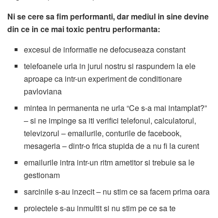
Ni se cere sa fim performanti, dar mediul in sine devine
din ce in ce mai toxic pentru performanta:
excesul de informatie ne defocuseaza constant
telefoanele urla in jurul nostru si raspundem la ele
aproape ca intr-un experiment de conditionare
pavloviana
mintea in permanenta ne urla “Ce s-a mai intamplat?”
– si ne impinge sa iti verifici telefonul, calculatorul,
televizorul – emailurile, conturile de facebook,
mesageria – dintr-o frica stupida de a nu fi la curent
emailurile intra intr-un ritm ametitor si trebuie sa le
gestionam
sarcinile s-au inzecit – nu stim ce sa facem prima oara
proiectele s-au inmultit si nu stim pe ce sa te