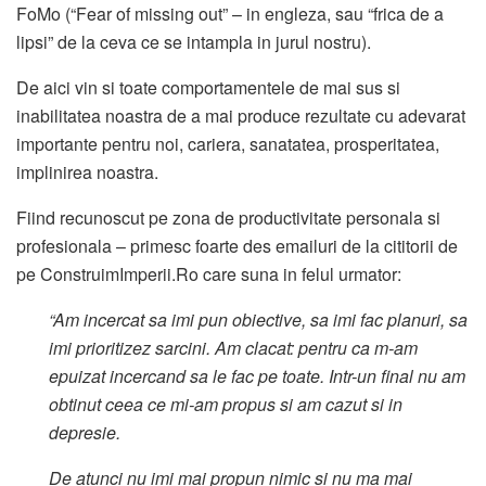
FoMo (“Fear of missing out” – in engleza, sau “frica de a
lipsi” de la ceva ce se intampla in jurul nostru).
De aici vin si toate comportamentele de mai sus si
inabilitatea noastra de a mai produce rezultate cu adevarat
importante pentru noi, cariera, sanatatea, prosperitatea,
implinirea noastra.
Fiind recunoscut pe zona de productivitate personala si
profesionala – primesc foarte des emailuri de la cititorii de
pe ConstruimImperii.Ro care suna in felul urmator:
“Am incercat sa imi pun obiective, sa imi fac planuri, sa
imi prioritizez sarcini. Am clacat: pentru ca m-am
epuizat incercand sa le fac pe toate. Intr-un final nu am
obtinut ceea ce mi-am propus si am cazut si in
depresie.
De atunci nu imi mai propun nimic si nu ma mai