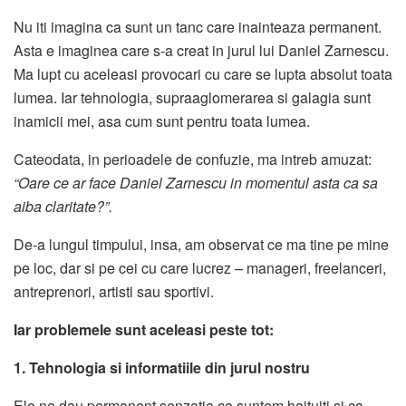
Nu iti imagina ca sunt un tanc care inainteaza permanent.
Asta e imaginea care s-a creat in jurul lui Daniel Zarnescu.
Ma lupt cu aceleasi provocari cu care se lupta absolut toata
lumea. Iar tehnologia, supraaglomerarea si galagia sunt
inamicii mei, asa cum sunt pentru toata lumea.
Cateodata, in perioadele de confuzie, ma intreb amuzat:
“Oare ce ar face Daniel Zarnescu in momentul asta ca sa
aiba claritate?”.
De-a lungul timpului, insa, am observat ce ma tine pe mine
pe loc, dar si pe cei cu care lucrez – manageri, freelanceri,
antreprenori, artisti sau sportivi.
Iar problemele sunt aceleasi peste tot:
1. Tehnologia si informatiile din jurul nostru
Ele ne dau permanent senzatia ca suntem haituiti si ca