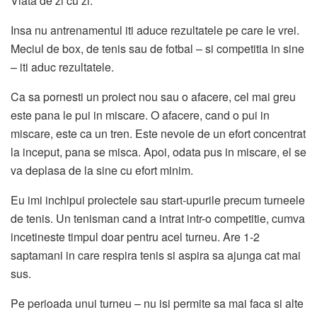
Viata de zi cu zi.
Insa nu antrenamentul iti aduce rezultatele pe care le vrei.
Meciul de box, de tenis sau de fotbal – si competitia in sine
– iti aduc rezultatele.
Ca sa pornesti un proiect nou sau o afacere, cel mai greu
este pana le pui in miscare. O afacere, cand o pui in
miscare, este ca un tren. Este nevoie de un efort concentrat
la inceput, pana se misca. Apoi, odata pus in miscare, el se
va deplasa de la sine cu efort minim.
Eu imi inchipui proiectele sau start-upurile precum turneele
de tenis. Un tenisman cand a intrat intr-o competitie, cumva
incetineste timpul doar pentru acel turneu. Are 1-2
saptamani in care respira tenis si aspira sa ajunga cat mai
sus.
Pe perioada unui turneu – nu isi permite sa mai faca si alte