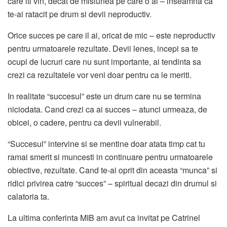
care iti vin, decat de misiunea pe care o ai – inseamna ca
te-ai ratacit pe drum si devii neproductiv.
Orice succes pe care il ai, oricat de mic – este neproductiv
pentru urmatoarele rezultate. Devii lenes, incepi sa te
ocupi de lucruri care nu sunt importante, ai tendinta sa
crezi ca rezultatele vor veni doar pentru ca le meriti.
In realitate “succesul” este un drum care nu se termina
niciodata. Cand crezi ca ai succes – atunci urmeaza, de
obicei, o cadere, pentru ca devii vulnerabil.
“Succesul” intervine si se mentine doar atata timp cat tu
ramai smerit si muncesti in continuare pentru urmatoarele
obiective, rezultate. Cand te-ai oprit din aceasta “munca” si
ridici privirea catre “succes” – spiritual decazi din drumul si
calatoria ta.
La ultima conferinta MIB am avut ca invitat pe Catrinel