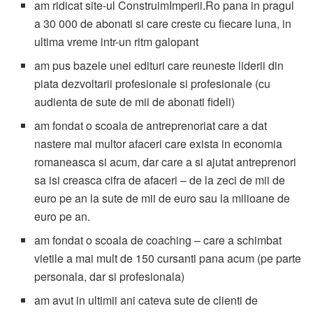
am ridicat site-ul ConstruimImperii.Ro pana in pragul
a 30 000 de abonati si care creste cu fiecare luna, in
ultima vreme intr-un ritm galopant
am pus bazele unei edituri care reuneste liderii din
piata dezvoltarii profesionale si profesionale (cu
audienta de sute de mii de abonati fideli)
am fondat o scoala de antreprenoriat care a dat
nastere mai multor afaceri care exista in economia
romaneasca si acum, dar care a si ajutat antreprenori
sa isi creasca cifra de afaceri – de la zeci de mii de
euro pe an la sute de mii de euro sau la milioane de
euro pe an.
am fondat o scoala de coaching – care a schimbat
vietile a mai mult de 150 cursanti pana acum (pe parte
personala, dar si profesionala)
am avut in ultimii ani cateva sute de clienti de