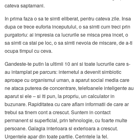
cateva saptamani.
In prima faza o sa te simti eliberat, pentru cateva zile. Insa
dupa ce trece euforia inceputului, o sa simti cum treci prin
purgatoriu: ai impresia ca lucrurile se misca prea incet, o
sa simti ca stai pe loc, o sa simti nevoia de miscare, de a-ti
ocupa timpul cu ceva.
Gandeste-te putin la ultimii 10 ani si toate lucrurile care s-
au intamplat pe parcurs: internetul a devenit simbiotic
aproape cu organismul uman, a aparut social media care
ne ataca puterea de concentrare, telefoanele inteligente au
aparut si ele – si iti pun, la propriu, un calculator in
buzunare. Rapiditatea cu care aflam informatii de care ar
trebui sa tinem cont a crescut. Suntem in contact
permanent si superficial, prin tehnologie, cu foarte multe
persoane. Galagia interioara si exterioara a crescut.
Urgentele apar din toate partile. Cerintele la fel.