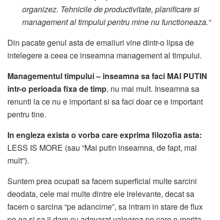
organizez. Tehnicile de productivitate, planificare si
management al timpului pentru mine nu functioneaza.“
Din pacate genul asta de emailuri vine dintr-o lipsa de
intelegere a ceea ce inseamna management al timpului.
Managementul timpului – inseamna sa faci MAI PUTIN
intr-o perioada fixa de timp
, nu mai mult. Inseamna sa
renunti la ce nu e important si sa faci doar ce e important
pentru tine.
In engleza exista o vorba care exprima filozofia asta:
LESS IS MORE (sau “Mai putin inseamna, de fapt, mai
mult”).
Suntem prea ocupati sa facem superficial multe sarcini
deodata, cele mai multe dintre ele irelevante, decat sa
facem o sarcina “pe adancime”, sa intram in stare de flux
pe ea si sa ii dam cu adevarat valoarea pe care o merita.