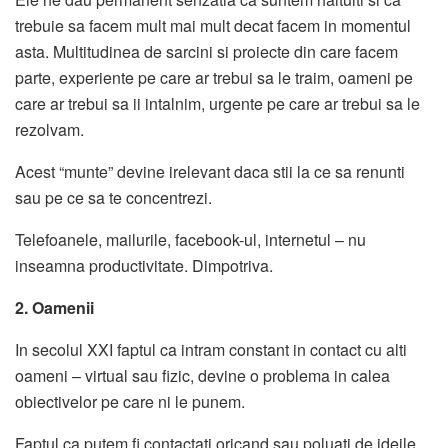
trebuie sa facem mult mai mult decat facem in momentul
asta. Multitudinea de sarcini si proiecte din care facem
parte, experiente pe care ar trebui sa le traim, oameni pe
care ar trebui sa ii intalnim, urgente pe care ar trebui sa le
rezolvam.
Acest “munte” devine irelevant daca stii la ce sa renunti
sau pe ce sa te concentrezi.
Telefoanele, mailurile, facebook-ul, internetul – nu
inseamna productivitate. Dimpotriva.
2. Oamenii
In secolul XXI faptul ca intram constant in contact cu alti
oameni – virtual sau fizic, devine o problema in calea
obiectivelor pe care ni le punem.
Faptul ca putem fi contactati oricand sau poluati de ideile