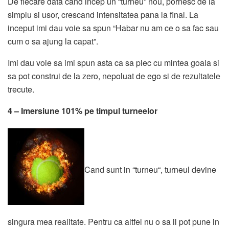
De fiecare data cand incep un “turneu” nou, pornesc de la
simplu si usor, crescand intensitatea pana la final. La
inceput imi dau voie sa spun “Habar nu am ce o sa fac sau
cum o sa ajung la capat”.
Imi dau voie sa imi spun asta ca sa plec cu mintea goala si
sa pot construi de la zero, nepoluat de ego si de rezultatele
trecute.
4 – Imersiune 101% pe timpul turneelor
Cand sunt in “turneu“, turneul devine
singura mea realitate. Pentru ca altfel nu o sa il pot pune in