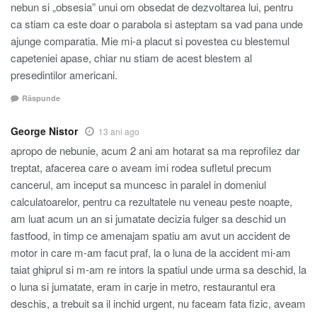
nebun si „obsesia” unui om obsedat de dezvoltarea lui, pentru
ca stiam ca este doar o parabola si asteptam sa vad pana unde
ajunge comparatia. Mie mi-a placut si povestea cu blestemul
capeteniei apase, chiar nu stiam de acest blestem al
presedintilor americani.
Răspunde
George Nistor
13 ani ago
apropo de nebunie, acum 2 ani am hotarat sa ma reprofilez dar
treptat, afacerea care o aveam imi rodea sufletul precum
cancerul, am inceput sa muncesc in paralel in domeniul
calculatoarelor, pentru ca rezultatele nu veneau peste noapte,
am luat acum un an si jumatate decizia fulger sa deschid un
fastfood, in timp ce amenajam spatiu am avut un accident de
motor in care m-am facut praf, la o luna de la accident mi-am
taiat ghiprul si m-am re intors la spatiul unde urma sa deschid, la
o luna si jumatate, eram in carje in metro, restaurantul era
deschis, a trebuit sa il inchid urgent, nu faceam fata fizic, aveam