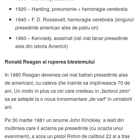
1920 – Harding, pneumonie + hemoragie cerebrala
1940 – F. D. Roosevelt, hemoragie cerebrala (singurul
presedinte american ales de patru ori)
1960 – Kennedy, asasinat (cel mai tanar presedinte
ales din istoria Americii)
Ronald Reagan si ruperea blestemului
In 1980 Reagan devenea cel mai batran presedinte ales
de americani, cu cateva zile inainte sa implineasca 70 de
ani. Un motiv in plus ca cei care credeau in „factorul zero”
sa se astepte la o noua inmormantare „de varf” in urmatorii
ani.
Pe 30 martie 1981 un anume John Kinckley a iesit din
multimea care il aclama pe presedinte (cu ocazia unui
eveniment), a scos un pistol Rohm de calibrul 22 si a tras