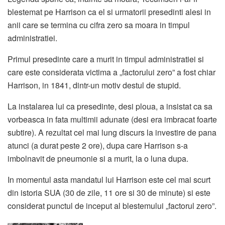
blestemat pe Harrison ca el si urmatorii presedinti alesi in
anii care se termina cu cifra zero sa moara in timpul
administratiei.
Primul presedinte care a murit in timpul administratiei si
care este considerata victima a „factorului zero” a fost chiar
Harrison, in 1841, dintr-un motiv destul de stupid.
La instalarea lui ca presedinte, desi ploua, a insistat ca sa
vorbeasca in fata multimii adunate (desi era imbracat foarte
subtire). A rezultat cel mai lung discurs la investire de pana
atunci (a durat peste 2 ore), dupa care Harrison s-a
imbolnavit de pneumonie si a murit, la o luna dupa.
In momentul asta mandatul lui Harrison este cel mai scurt
din istoria SUA (30 de zile, 11 ore si 30 de minute) si este
considerat punctul de inceput al blestemului „factorul zero”.