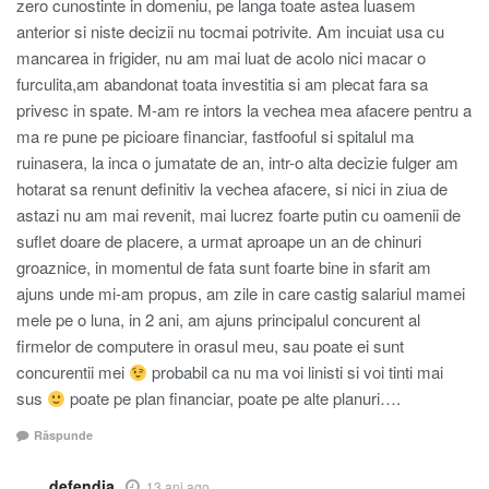
zero cunostinte in domeniu, pe langa toate astea luasem
anterior si niste decizii nu tocmai potrivite. Am incuiat usa cu
mancarea in frigider, nu am mai luat de acolo nici macar o
furculita,am abandonat toata investitia si am plecat fara sa
privesc in spate. M-am re intors la vechea mea afacere pentru a
ma re pune pe picioare financiar, fastfooful si spitalul ma
ruinasera, la inca o jumatate de an, intr-o alta decizie fulger am
hotarat sa renunt definitiv la vechea afacere, si nici in ziua de
astazi nu am mai revenit, mai lucrez foarte putin cu oamenii de
suflet doare de placere, a urmat aproape un an de chinuri
groaznice, in momentul de fata sunt foarte bine in sfarit am
ajuns unde mi-am propus, am zile in care castig salariul mamei
mele pe o luna, in 2 ani, am ajuns principalul concurent al
firmelor de computere in orasul meu, sau poate ei sunt
concurentii mei
probabil ca nu ma voi linisti si voi tinti mai
sus
poate pe plan financiar, poate pe alte planuri….
Răspunde
defendia
13 ani ago