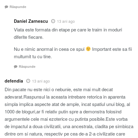
Răspunde
Daniel Zarnescu
13 ani ago
Viata este formata din etape pe care le traim in moduri
diferite fiecare.
Nu e nimic anormal in ceea ce spui
Important este sa fii
multumit tu cu tine.
Răspunde
defendia
13 ani ago
Din pacate nu este nici o nebunie, este mai mult decat
adevarat.Raspunsul la aceasta intrebare retorica in aparenta
simpla implica aspecte atat de ample, incat spatiul unui blog, al
1000 de bloguri,ar fi relativ putin spre a demonstra folosind
argumentele cele mai ezoterice cu putinta posibile.Este vorba
de impactul a doua civilizatii, una ancestrala, cladita pe simbioza
dintre om si natura, respectiv pe cea de-a 2-a civilizatie care