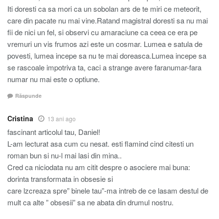
Iti doresti ca sa mori ca un sobolan ars de te miri ce meteorit,
care din pacate nu mai vine.Ratand magistral doresti sa nu mai
fii de nici un fel, si observi cu amaraciune ca ceea ce era pe
vremuri un vis frumos azi este un cosmar. Lumea e satula de
povesti, lumea incepe sa nu te mai doreasca.Lumea incepe sa
se rascoale impotriva ta, caci a strange avere faranumar-fara
numar nu mai este o optiune.
Răspunde
Cristina
13 ani ago
fascinant articolul tau, Daniel!
L-am lecturat asa cum cu nesat. esti flamind cind citesti un
roman bun si nu-l mai lasi din mina..
Cred ca niciodata nu am citit despre o asociere mai buna:
dorinta transformata in obsesie si
care lzcreaza spre” binele tau”-ma intreb de ce lasam destul de
mult ca alte ” obsesii” sa ne abata din drumul nostru.