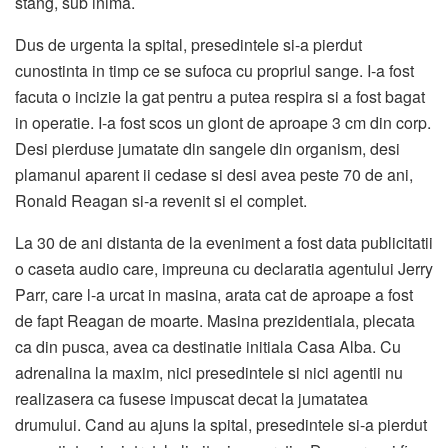
stang, sub inima.
Dus de urgenta la spital, presedintele si-a pierdut
cunostinta in timp ce se sufoca cu propriul sange. I-a fost
facuta o incizie la gat pentru a putea respira si a fost bagat
in operatie. I-a fost scos un glont de aproape 3 cm din corp.
Desi pierduse jumatate din sangele din organism, desi
plamanul aparent ii cedase si desi avea peste 70 de ani,
Ronald Reagan si-a revenit si el complet.
La 30 de ani distanta de la eveniment a fost data publicitatii
o caseta audio care, impreuna cu declaratia agentului Jerry
Parr, care l-a urcat in masina, arata cat de aproape a fost
de fapt Reagan de moarte. Masina prezidentiala, plecata
ca din pusca, avea ca destinatie initiala Casa Alba. Cu
adrenalina la maxim, nici presedintele si nici agentii nu
realizasera ca fusese impuscat decat la jumatatea
drumului. Cand au ajuns la spital, presedintele si-a pierdut