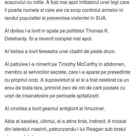
scaunului cu rotile. A fost mai apoi initiatorul unei legi care
ii poarta numele si care are ca scop controlul armelor in
randul populatiei si prevenirea violentei in SUA.
Al doilea l-a lovit in spate pe politistul Thomas K.
Delehanty. Si-a revenit complet mai apoi.
Al treilea a lovit fereastra unei cladiri de peste drum.
Al patrulea l-a nimerit pe Timothy McCarthy in abdomen,
membru al serviciilor secrete, care l-a aparat pe presedinte
cu propriul corp. A supravietuit si el si a fost celebrat ca un
erou de toata tara, primind zeci de mii de carti postale cu
urari de insanatosire pe perioada spitalizarii.
Al cincilea a lovit geamul antiglont al limuzinei.
Abia al saselea, ultimul, si-a atins tinta, indirect. A ricosat
din lateralul masinii, patrunzandu-i lui Reagan sub bratul