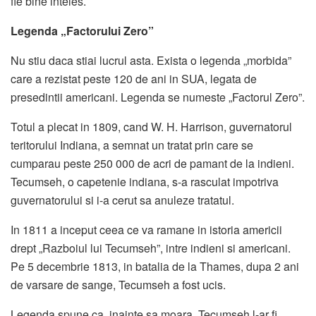
fie bine inteles.
Legenda „Factorului Zero”
Nu stiu daca stiai lucrul asta. Exista o legenda „morbida”
care a rezistat peste 120 de ani in SUA, legata de
presedintii americani. Legenda se numeste „Factorul Zero”.
Totul a plecat in 1809, cand W. H. Harrison, guvernatorul
teritorului Indiana, a semnat un tratat prin care se
cumparau peste 250 000 de acri de pamant de la indieni.
Tecumseh, o capetenie indiana, s-a rasculat impotriva
guvernatorului si i-a cerut sa anuleze tratatul.
In 1811 a inceput ceea ce va ramane in istoria americii
drept „Razboiul lui Tecumseh”, intre indieni si americani.
Pe 5 decembrie 1813, in batalia de la Thames, dupa 2 ani
de varsare de sange, Tecumseh a fost ucis.
Legenda spune ca, inainte sa moara, Tecumseh l-ar fi