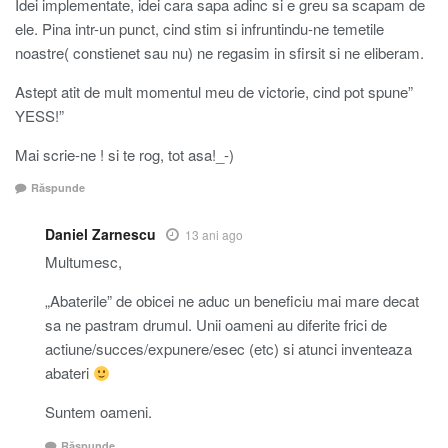
Idei implementate, idei cara sapa adinc si e greu sa scapam de
ele. Pina intr-un punct, cind stim si infruntindu-ne temetile
noastre( constienet sau nu) ne regasim in sfirsit si ne eliberam.
Astept atit de mult momentul meu de victorie, cind pot spune”
YESS!”
Mai scrie-ne ! si te rog, tot asa!_-)
Răspunde
Daniel Zarnescu
13 ani ago
Multumesc,
„Abaterile” de obicei ne aduc un beneficiu mai mare decat
sa ne pastram drumul. Unii oameni au diferite frici de
actiune/succes/expunere/esec (etc) si atunci inventeaza
abateri
Suntem oameni.
Răspunde