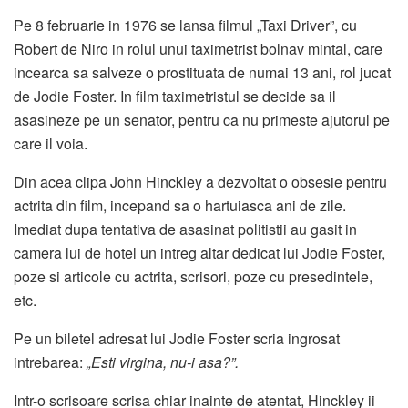
Pe 8 februarie in 1976 se lansa filmul „Taxi Driver”, cu
Robert de Niro in rolul unui taximetrist bolnav mintal, care
incearca sa salveze o prostituata de numai 13 ani, rol jucat
de Jodie Foster. In film taximetristul se decide sa il
asasineze pe un senator, pentru ca nu primeste ajutorul pe
care il voia.
Din acea clipa John Hinckley a dezvoltat o obsesie pentru
actrita din film, incepand sa o hartuiasca ani de zile.
Imediat dupa tentativa de asasinat politistii au gasit in
camera lui de hotel un intreg altar dedicat lui Jodie Foster,
poze si articole cu actrita, scrisori, poze cu presedintele,
etc.
Pe un biletel adresat lui Jodie Foster scria ingrosat
intrebarea:
„Esti virgina, nu-i asa?”.
Intr-o scrisoare scrisa chiar inainte de atentat, Hinckley ii