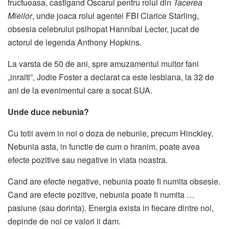
fructuoasa, castigand Oscarul pentru rolul din
Tacerea
Mieilor
, unde joaca rolul agentei FBI Clarice Starling,
obsesia celebrului psihopat Hannibal Lecter, jucat de
actorul de legenda Anthony Hopkins.
La varsta de 50 de ani, spre amuzamentul multor fani
„inraiti”, Jodie Foster a declarat ca este lesbiana, la 32 de
ani de la evenimentul care a socat SUA.
Unde duce nebunia?
Cu totii avem in noi o doza de nebunie, precum Hinckley.
Nebunia asta, in functie de cum o hranim, poate avea
efecte pozitive sau negative in viata noastra.
Cand are efecte negative, nebunia poate fi numita obsesie.
Cand are efecte pozitive, nebunia poate fi numita …
pasiune (sau dorinta). Energia exista in fiecare dintre noi,
depinde de noi ce valori ii dam.