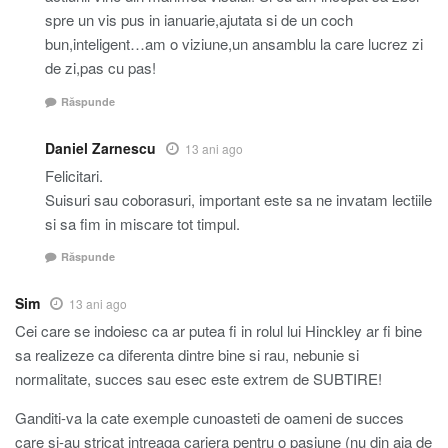
spre un vis pus in ianuarie,ajutata si de un coch
bun,inteligent…am o viziune,un ansamblu la care lucrez zi
de zi,pas cu pas!
Răspunde
Daniel Zarnescu
13 ani ago
Felicitari.
Suisuri sau coborasuri, important este sa ne invatam lectiile
si sa fim in miscare tot timpul.
Răspunde
Sim
13 ani ago
Cei care se indoiesc ca ar putea fi in rolul lui Hinckley ar fi bine
sa realizeze ca diferenta dintre bine si rau, nebunie si
normalitate, succes sau esec este extrem de SUBTIRE!
Ganditi-va la cate exemple cunoasteti de oameni de succes
care si-au stricat intreaga cariera pentru o pasiune (nu din aia de