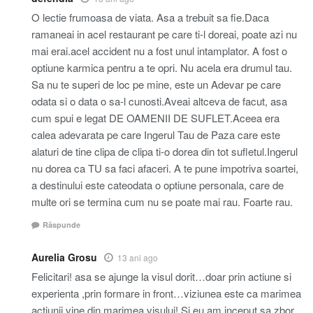
O lectie frumoasa de viata. Asa a trebuit sa fie.Daca
ramaneai in acel restaurant pe care ti-l doreai, poate azi nu
mai erai.acel accident nu a fost unul intamplator. A fost o
optiune karmica pentru a te opri. Nu acela era drumul tau.
Sa nu te superi de loc pe mine, este un Adevar pe care
odata si o data o sa-l cunosti.Aveai altceva de facut, asa
cum spui e legat DE OAMENII DE SUFLET.Aceea era
calea adevarata pe care Ingerul Tau de Paza care este
alaturi de tine clipa de clipa ti-o dorea din tot sufletul.Ingerul
nu dorea ca TU sa faci afaceri. A te pune impotriva soartei,
a destinului este cateodata o optiune personala, care de
multe ori se termina cum nu se poate mai rau. Foarte rau.
Răspunde
Aurelia Grosu
13 ani ago
Felicitari! asa se ajunge la visul dorit…doar prin actiune si
experienta ,prin formare in front…viziunea este ca marimea
actiunii vine din marimea visului! Si eu am inceput sa zbor