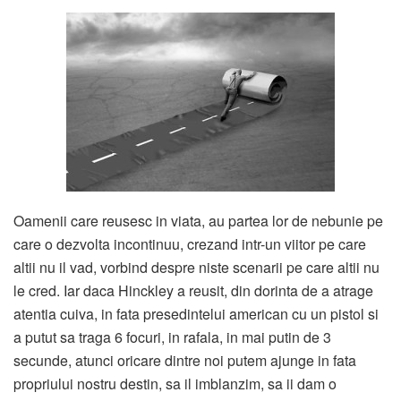
Oamenii care reusesc in viata, au partea lor de nebunie pe
care o dezvolta incontinuu, crezand intr-un viitor pe care
altii nu il vad, vorbind despre niste scenarii pe care altii nu
le cred. Iar daca Hinckley a reusit, din dorinta de a atrage
atentia cuiva, in fata presedintelui american cu un pistol si
a putut sa traga 6 focuri, in rafala, in mai putin de 3
secunde, atunci oricare dintre noi putem ajunge in fata
propriului nostru destin, sa il imblanzim, sa ii dam o