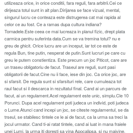
utilizeaza orice, in orice conditii, fara reguli, fara arbitrii.Cei ce
dirijeaza totul sunt in alt plan.Dirijarea se face vizual, mental,
singurul lucru ce conteaza este distrugerea cat mai rapida al
celor ce au fost. Ce a ramas dupa cultura indiana?
Tornadele.Este ceea ce mai lucreaza in planul fizic, drept plata
carmica pentru suferinta data.Cum se va tremina totul? nu e
greu de ghicit. Orice lucru are un inceput, iar tot ce este de
regula Bun, tine putin, nesperat de putin.Sunt lucruri pe care cu
greu le putem constientiza. Este precum un joc Piticot, care are
un traseu obligatoriu de facut. Traseul are reguli, sunt pasi
obligatorii de facut.Cine nu ii face, iese din joc. Ca orice joc, are
si sfarsit. De regula sunt si sfarsituri rele, care cumuleaza tot
raul facut si il descarca in rezultatul final. Cand ai un parcurs de
facut, ai un regulament.Acel regulament este unic, simplu.Cle 10
Porunci. Dupa acel regulament poti judeca un individ, poti judeca
o Lume.Atunci cand incepi un joc, se citeste regulamentul, se da
trseul, se stabilesc tintele ce le ai de facut, ca la urma sa treci la
jocul urmator. Cand ti-ai ratat tintele, cand ai luat in mana fraiele
unei Lumi, la urma iti doresti sa vina Apocalipsa, si nu maivine.