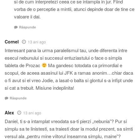
si de cum interpretezi ceea ce se intampla in jur. Fiind
vorba de o perceptie a mintii, atunci depinde doar de tine ce
valoare ii dai.
Răspunde
Cornel
13 ani ago
Interesant pana la urma paralelismul tau, unde diferenta intre
esecul nebunului si succesul entuziastului o face o simpla
tableta de Prozac
Ma gandesc totodata ca primordial e
scopul, de aceea asasinul lui JFK a ramas anonim…chiar daca
o fi avut si el vreo Jodie, a lasat-o balta si glontul s-a infipt unde
si cat a trebuit. Misiune indeplinita!
Răspunde
Alex
13 ani ago
Daniel, ti s-a intamplat vreodata sa-ti pierzi „nebunia”? Pur si
simplu sa te linistesti, sa traiesti doar la modul prezent, sa simti
versul ala „pentru mine viitorul inseamna simplu, maine”?