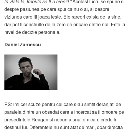
in viata ta, trebuie sa ti-o creezi.”
Acelasi lucru se spune si
despre pasiunea pe care spui ca nu o ai, si despre
viziunea care iti joaca feste. Ele rareori exista de la sine,
dar pot fi construite de la zero de oricare dintre noi. Este la
nivel de decizie personala.
Daniel Zarnescu
PS: imi cer scuze pentru cei care s-au simtit deranjati de
paralela dintre un obsedat care a incercat sa il omoare pe
presedintele Reagan si nebunia unui om care crede in
destinul lui. Diferentele nu sunt atat de mari, doar directia