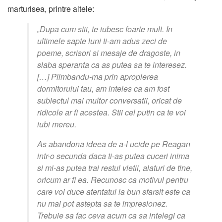
marturisea, printre altele:
„Dupa cum stii, te iubesc foarte mult. In
ultimele sapte luni ti-am adus zeci de
poeme, scrisori si mesaje de dragoste, in
slaba speranta ca as putea sa te interesez.
[…] Plimbandu-ma prin apropierea
dormitorului tau, am inteles ca am fost
subiectul mai multor conversatii, oricat de
ridicole ar fi acestea. Stii cel putin ca te voi
iubi mereu.
As abandona ideea de a-l ucide pe Reagan
intr-o secunda daca ti-as putea cuceri inima
si mi-as putea trai restul vietii, alaturi de tine,
oricum ar fi ea. Recunosc ca motivul pentru
care voi duce atentatul la bun sfarsit este ca
nu mai pot astepta sa te impresionez.
Trebuie sa fac ceva acum ca sa intelegi ca