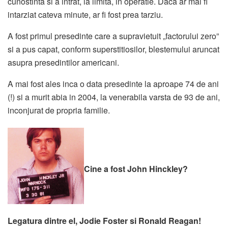
cunostinta si a intrat, la limita, in operatie. Daca ar mai fi
intarziat cateva minute, ar fi fost prea tarziu.
A fost primul presedinte care a supravietuit „factorului zero”
si a pus capat, conform superstitiosilor, blestemului aruncat
asupra presedintilor americani.
A mai fost ales inca o data presedinte la aproape 74 de ani
(!) si a murit abia in 2004, la venerabila varsta de 93 de ani,
inconjurat de propria familie.
Cine a fost John Hinckley?
Legatura dintre el, Jodie Foster si Ronald Reagan!