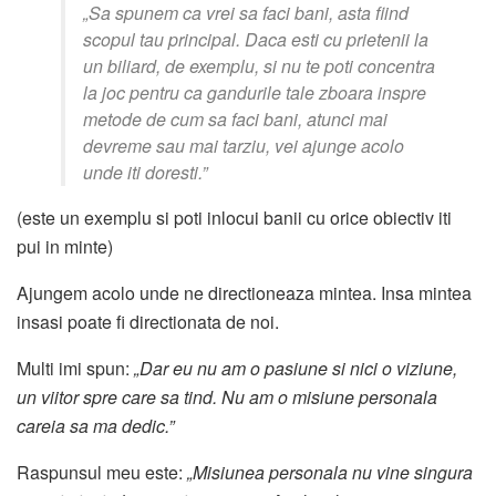
„Sa spunem ca vrei sa faci bani, asta fiind
scopul tau principal. Daca esti cu prietenii la
un biliard, de exemplu, si nu te poti concentra
la joc pentru ca gandurile tale zboara inspre
metode de cum sa faci bani, atunci mai
devreme sau mai tarziu, vei ajunge acolo
unde iti doresti.”
(este un exemplu si poti inlocui banii cu orice obiectiv iti
pui in minte)
Ajungem acolo unde ne directioneaza mintea. Insa mintea
insasi poate fi directionata de noi.
Multi imi spun:
„Dar eu nu am o pasiune si nici o viziune,
un viitor spre care sa tind. Nu am o misiune personala
careia sa ma dedic.”
Raspunsul meu este:
„Misiunea personala nu vine singura