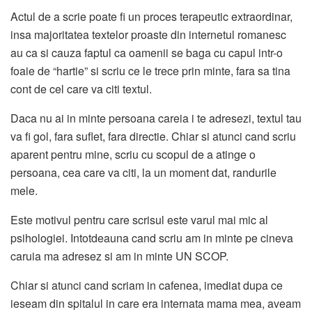
Actul de a scrie poate fi un proces terapeutic extraordinar,
insa majoritatea textelor proaste din internetul romanesc
au ca si cauza faptul ca oamenii se baga cu capul intr-o
foaie de “hartie” si scriu ce le trece prin minte, fara sa tina
cont de cel care va citi textul.
Daca nu ai in minte persoana careia i te adresezi, textul tau
va fi gol, fara suflet, fara directie. Chiar si atunci cand scriu
aparent pentru mine, scriu cu scopul de a atinge o
persoana, cea care va citi, la un moment dat, randurile
mele.
Este motivul pentru care scrisul este varul mai mic al
psihologiei. Intotdeauna cand scriu am in minte pe cineva
caruia ma adresez si am in minte UN SCOP.
Chiar si atunci cand scriam in cafenea, imediat dupa ce
ieseam din spitalul in care era internata mama mea, aveam