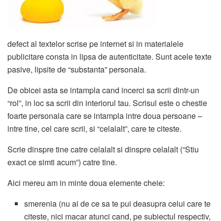
defect al textelor scrise pe internet si in materialele
publicitare consta in lipsa de autenticitate. Sunt acele texte
pasive, lipsite de “substanta” personala.
De obicei asta se intampla cand incerci sa scrii dintr-un
“rol”, in loc sa scrii din interiorul tau. Scrisul este o chestie
foarte personala care se intampla intre doua persoane –
intre tine, cel care scrii, si “celalalt”, care te citeste.
Scrie dinspre tine catre celalalt si dinspre celalalt (“Stiu
exact ce simti acum”) catre tine.
Aici mereu am in minte doua elemente cheie:
smerenia (nu ai de ce sa te pui deasupra celui care te
citeste, nici macar atunci cand, pe subiectul respectiv,