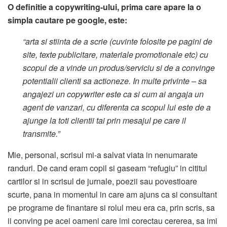
O definitie a copywriting-ului, prima care apare la o
simpla cautare pe google, este:
“arta si stiinta de a scrie (cuvinte folosite pe pagini de
site, texte publicitare, materiale promotionale etc) cu
scopul de a vinde un produs/serviciu si de a convinge
potentialii clienti sa actioneze. In multe privinte – sa
angajezi un copywriter este ca si cum ai angaja un
agent de vanzari, cu diferenta ca scopul lui este de a
ajunge la toti clientii tai prin mesajul pe care il
transmite.”
Mie, personal, scrisul mi-a salvat viata in nenumarate
randuri. De cand eram copil si gaseam “refugiu” in cititul
cartilor si in scrisul de jurnale, poezii sau povestioare
scurte, pana in momentul in care am ajuns ca si consultant
pe programe de finantare si rolul meu era ca, prin scris, sa
ii conving pe acei oameni care imi corectau cererea, sa imi