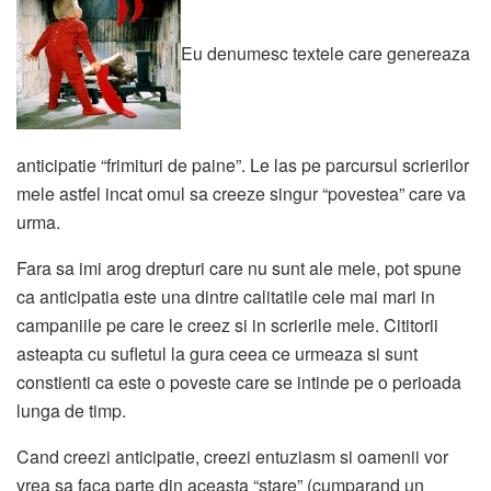
Eu denumesc textele care genereaza
anticipatie “frimituri de paine”. Le las pe parcursul scrierilor
mele astfel incat omul sa creeze singur “povestea” care va
urma.
Fara sa imi arog drepturi care nu sunt ale mele, pot spune
ca anticipatia este una dintre calitatile cele mai mari in
campaniile pe care le creez si in scrierile mele. Cititorii
asteapta cu sufletul la gura ceea ce urmeaza si sunt
constienti ca este o poveste care se intinde pe o perioada
lunga de timp.
Cand creezi anticipatie, creezi entuziasm si oamenii vor
vrea sa faca parte din aceasta “stare” (cumparand un