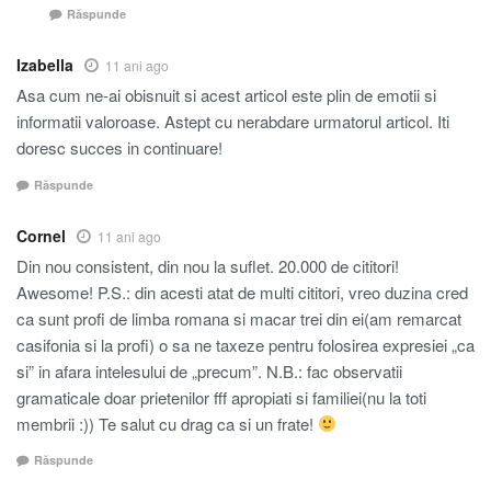
Răspunde
Izabella
11 ani ago
Asa cum ne-ai obisnuit si acest articol este plin de emotii si
informatii valoroase. Astept cu nerabdare urmatorul articol. Iti
doresc succes in continuare!
Răspunde
Cornel
11 ani ago
Din nou consistent, din nou la suflet. 20.000 de cititori!
Awesome! P.S.: din acesti atat de multi cititori, vreo duzina cred
ca sunt profi de limba romana si macar trei din ei(am remarcat
casifonia si la profi) o sa ne taxeze pentru folosirea expresiei „ca
si” in afara intelesului de „precum”. N.B.: fac observatii
gramaticale doar prietenilor fff apropiati si familiei(nu la toti
membrii :)) Te salut cu drag ca si un frate!
Răspunde