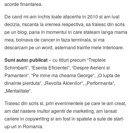
acorde finantarea.
De cand mi-am inchis toate afacerile in 2010 si am luat
decizia, riscanta la vremea respectiva, sa traiesc din scris
pe un blog, pana in momentul in care stateam langa mama
mea, bolnava de cancer in faza terminala, si ma
descarcam pe un word, asternand trairile mele interioare.
Sunt autor publicat
– cu titluri precum “Treptele
Schimbarii”, “Esenta Eficientei”, “Despre Aerieni si
Pamanteni”, “Pe mine ma cheama George”, „O lupta de
dinainte pierduta”, „Revolta Akienilor”, „Performanta”,
„Mentalitate”.
Traiesc din scris si, prin evenimentele pe care le-am creat,
am dat nastere multor agentii de marketing, am lansat
cariere in copywriting si am fost in spatele a sute de start-
up-uri in Romania.