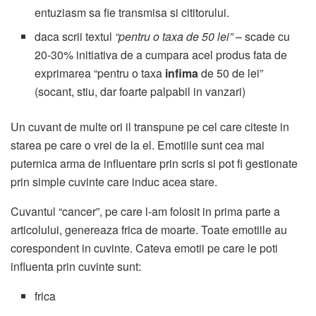
entuziasm sa fie transmisa si cititorului.
daca scrii textul
“pentru o taxa de 50 lei”
– scade cu
20-30% initiativa de a cumpara acel produs fata de
exprimarea “pentru o taxa
infima
de 50 de lei”
(socant, stiu, dar foarte palpabil in vanzari)
Un cuvant de multe ori il transpune pe cel care citeste in
starea pe care o vrei de la el. Emotiile sunt cea mai
puternica arma de influentare prin scris si pot fi gestionate
prin simple cuvinte care induc acea stare.
Cuvantul “cancer”, pe care l-am folosit in prima parte a
articolului, genereaza frica de moarte. Toate emotiile au
corespondent in cuvinte. Cateva emotii pe care le poti
influenta prin cuvinte sunt:
frica