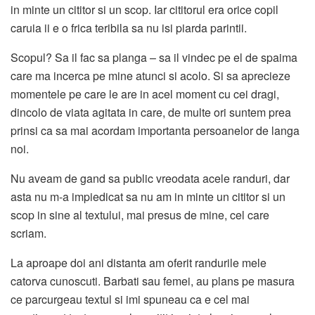
in minte un cititor si un scop. Iar cititorul era orice copil
caruia ii e o frica teribila sa nu isi piarda parintii.
Scopul? Sa il fac sa planga – sa il vindec pe el de spaima
care ma incerca pe mine atunci si acolo. Si sa aprecieze
momentele pe care le are in acel moment cu cei dragi,
dincolo de viata agitata in care, de multe ori suntem prea
prinsi ca sa mai acordam importanta persoanelor de langa
noi.
Nu aveam de gand sa public vreodata acele randuri, dar
asta nu m-a impiedicat sa nu am in minte un cititor si un
scop in sine al textului, mai presus de mine, cel care
scriam.
La aproape doi ani distanta am oferit randurile mele
catorva cunoscuti. Barbati sau femei, au plans pe masura
ce parcurgeau textul si imi spuneau ca e cel mai