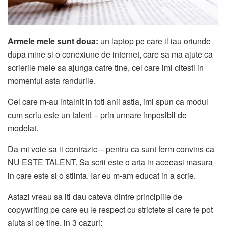
Armele mele sunt doua:
un laptop pe care il iau oriunde
dupa mine si o conexiune de internet, care sa ma ajute ca
scrierile mele sa ajunga catre tine, cel care imi citesti in
momentul asta randurile.
Cei care m-au intalnit in toti anii astia, imi spun ca modul
cum scriu este un talent – prin urmare imposibil de
modelat.
Da-mi voie sa ii contrazic – pentru ca sunt ferm convins ca
NU ESTE TALENT. Sa scrii este o arta in aceeasi masura
in care este si o stiinta. Iar eu m-am educat in a scrie.
Astazi vreau sa iti dau cateva dintre principiile de
copywriting pe care eu le respect cu strictete si care te pot
ajuta si pe tine, in 3 cazuri: