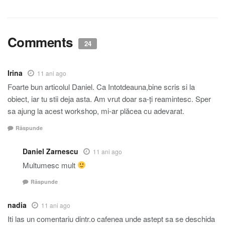
Comments
24
Irina
11 ani ago
Foarte bun articolul Daniel. Ca Intotdeauna,bine scris si la
obiect, iar tu stii deja asta. Am vrut doar sa-ți reamintesc. Sper
sa ajung la acest workshop, mi-ar plăcea cu adevarat.
Răspunde
Daniel Zarnescu
11 ani ago
Multumesc mult
Răspunde
nadia
11 ani ago
Iti las un comentariu dintr.o cafenea unde astept sa se deschida