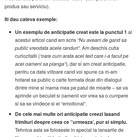
produs sau serviciu).
Iti dau cateva exemple:
Un exemplu de anticipatie creat este la punctul 1
al
acestui articol cand am scris
“Nu aveam de gand sa
public vreodata acele randuri”
. Am deschis cutia
curiozitatii (
“oare cum arata acel text care i-a facut pe
acei oameni sa planga”
), dar si am creat anticipatie,
pentru ca data viitoare cand voi spune ca m-am
hotarat sa public o carte formata doar din dialogul
dintre mine si mama mea pe patul de moarte – se va
aprinde un beculet si oamenii vor vrea sa o cumpere
si sa se vindece si ei “emotional”.
De cele mai multe ori anticipatie creezi lasand
frimituri despre ceea ce “urmeaza’, pur si simplu.
Tehnica asta se foloseste in special la lansarile de