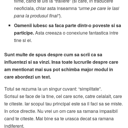
filme, cand te uiti la “trailere” (si care, in traducere
neoficiala, chiar asta inseamna
“urme pe care le lasi
pana la produsul final”
).
Oamenii iubesc sa faca parte dintr-o poveste si sa
participe.
Asta creeaza o conexiune fantastica intre
tine si ei.
Sunt multe de spus despre cum sa scrii ca sa
influentezi si sa vinzi. Insa toate lucrurile despre care
am mentionat mai sus pot schimba major modul in
care abordezi un text.
Totul se rezuma la un singur cuvant: “simplitate”.
Scrisul se face de la tine, cel care scrie, catre celalalt, care
te citeste. Iar scopul tau principal este sa il faci sa se miste.
In orice directie. Nu vrei un om care sa ramana impasibil
cand te citeste. Mai bine sa te urasca decat sa ramana
indiferent.