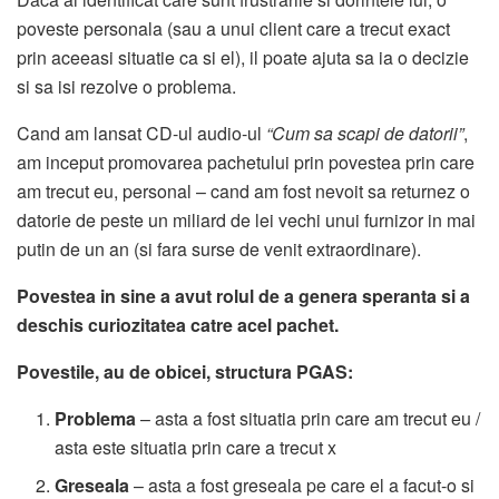
poveste personala (sau a unui client care a trecut exact
prin aceeasi situatie ca si el), il poate ajuta sa ia o decizie
si sa isi rezolve o problema.
Cand am lansat CD-ul audio-ul
“Cum sa scapi de datorii”
,
am inceput promovarea pachetului prin povestea prin care
am trecut eu, personal – cand am fost nevoit sa returnez o
datorie de peste un miliard de lei vechi unui furnizor in mai
putin de un an (si fara surse de venit extraordinare).
Povestea in sine a avut rolul de a genera speranta si a
deschis curiozitatea catre acel pachet.
Povestile, au de obicei, structura PGAS:
Problema
– asta a fost situatia prin care am trecut eu /
asta este situatia prin care a trecut x
Greseala
– asta a fost greseala pe care el a facut-o si