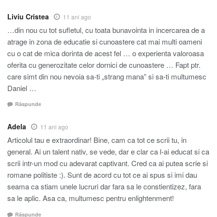
Liviu Cristea
11 ani ago
…din nou cu tot sufletul, cu toata bunavointa in incercarea de a
atrage in zona de educatie si cunoastere cat mai multi oameni
cu o cat de mica dorinta de acest fel … o experienta valoroasa
oferita cu generozitate celor dornici de cunoastere … Fapt ptr.
care simt din nou nevoia sa-ti „strang mana” si sa-ti multumesc
Daniel …
Răspunde
Adela
11 ani ago
Articolul tau e extraordinar! Bine, cam ca tot ce scrii tu, in
general. Ai un talent nativ, se vede, dar e clar ca l-ai educat si ca
scrii intr-un mod cu adevarat captivant. Cred ca ai putea scrie si
romane politiste :). Sunt de acord cu tot ce ai spus si imi dau
seama ca stiam unele lucruri dar fara sa le constientizez, fara
sa le aplic. Asa ca, multumesc pentru enlightenment!
Răspunde