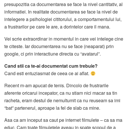
presupozitia ca documentarea se face la nivel cantitativ, al
informatiei. In realitate documentarea se face la nivel de
intelegere a psihologiei cititorului, a comportamentului lui,
a frustrarilor pe care le are, a dorintelor care il mana.
Vei scrie extraordinar in momentul in care vei intelege cine
te citeste. Iar documentarea nu se face (neaparat) prin
google, ci prin interactiune directa cu “avatarul”.
Cand stii ca te-ai documentat cum trebuie?
Cand esti entuziasmat de ceea ce ai aflat.
Recent m-am apucat de tenis. Dincolo de frustrarile
aferente oricarui incepator, ca nu stiam nici macar sa tin
racheta, eram destul de nemultumit ca nu reuseam sa imi
“bat” partenerul, aproape la fel de slab ca mine.
Asa ca am inceput sa caut pe internet filmulete – ca sa ma
educ. Cam toate filmuletele aveau in spate scopul de a