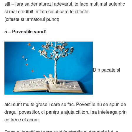
stii – fara sa denaturezi adevarul, te face mult mai autentic
si mai credibil in fata celui care te citeste.
(citeste si urmatorul punct)
5 – Povestile vand!
Din pacate si
aici sunt multe greseli care se fac. Povestile nu se spun de
dragul povestilor, ci pentru a ajuta cititorul sa inteleaga prin
ce trece el acum.
Daca ai identificat care sunt frustrarile si dorintele lui, o