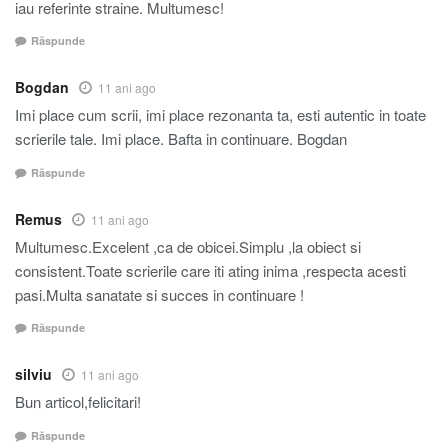
iau referinte straine. Multumesc!
Răspunde
Bogdan
11 ani ago
Imi place cum scrii, imi place rezonanta ta, esti autentic in toate
scrierile tale. Imi place. Bafta in continuare. Bogdan
Răspunde
Remus
11 ani ago
Multumesc.Excelent ,ca de obicei.Simplu ,la obiect si
consistent.Toate scrierile care iti ating inima ,respecta acesti
pasi.Multa sanatate si succes in continuare !
Răspunde
silviu
11 ani ago
Bun articol,felicitari!
Răspunde