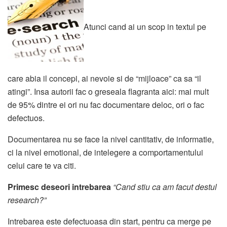
Atunci cand ai un scop in textul pe
care abia il concepi, ai nevoie si de “mijloace” ca sa “il
atingi”. Insa autorii fac o greseala flagranta aici: mai mult
de 95% dintre ei ori nu fac documentare deloc, ori o fac
defectuos.
Documentarea nu se face la nivel cantitativ, de informatie,
ci la nivel emotional, de intelegere a comportamentului
celui care te va citi.
Primesc deseori intrebarea
“Cand stiu ca am facut destul
research?”
Intrebarea este defectuoasa din start, pentru ca merge pe