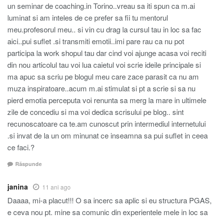
un seminar de coaching.in Torino..vreau sa iti spun ca m.ai
luminat si am inteles de ce prefer sa fii tu mentorul
meu.profesorul meu.. si vin cu drag la cursul tau in loc sa fac
aici..pui suflet .si transmiti emotii..imi pare rau ca nu pot
participa la work shopul tau dar cind voi ajunge acasa voi reciti
din nou articolul tau voi lua caietul voi scrie ideile principale si
ma apuc sa scriu pe blogul meu care zace parasit ca nu am
muza inspiratoare..acum m.ai stimulat si pt a scrie si sa nu
pierd emotia perceputa voi renunta sa merg la mare in ultimele
zile de concediu si ma voi dedica scrisului pe blog.. sint
recunoscatoare ca te.am cunoscut prin intermediul internetului
.si invat de la un om minunat ce inseamna sa pui suflet in ceea
ce faci.?
Răspunde
janina
11 ani ago
Daaaa, mi-a placut!!! O sa incerc sa aplic si eu structura PGAS,
e ceva nou pt. mine sa comunic din experientele mele in loc sa