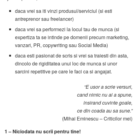
daca vrei sa iti vinzi produsul/serviciul (si esti
antreprenor sau freelancer)
daca vrei sa performezi la locul tau de munca (si
expertiza ta se intinde pe domenii precum marketing,
vanzari, PR, copywriting sau Social Media)
daca esti pasionat de scris si vrei sa traiesti din asta,
dincolo de rigiditatea unui loc de munca si unor
sarcini repetitive pe care le faci ca si angajat.
“E usor a scrie versuri,
cand nimic nu ai a spune,
insirand cuvinte goale,
ce din coada au sa sune.”
(Mihai Eminescu – Criticilor mei)
1 – Niciodata nu scrii pentru tine!