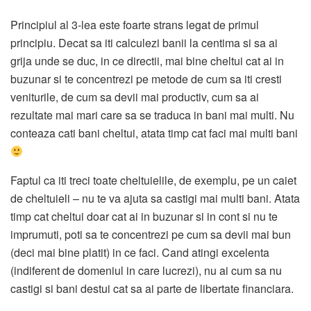
Principiul al 3-lea este foarte strans legat de primul
principiu. Decat sa iti calculezi banii la centima si sa ai
grija unde se duc, in ce directii, mai bine cheltui cat ai in
buzunar si te concentrezi pe metode de cum sa iti cresti
veniturile, de cum sa devii mai productiv, cum sa ai
rezultate mai mari care sa se traduca in bani mai multi. Nu
conteaza cati bani cheltui, atata timp cat faci mai multi bani
Faptul ca iti treci toate cheltuielile, de exemplu, pe un caiet
de cheltuieli – nu te va ajuta sa castigi mai multi bani. Atata
timp cat cheltui doar cat ai in buzunar si in cont si nu te
imprumuti, poti sa te concentrezi pe cum sa devii mai bun
(deci mai bine platit) in ce faci. Cand atingi excelenta
(indiferent de domeniul in care lucrezi), nu ai cum sa nu
castigi si bani destui cat sa ai parte de libertate financiara.