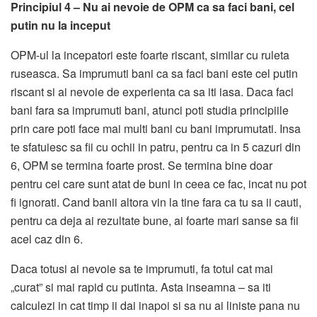
Principiul 4 – Nu ai nevoie de OPM ca sa faci bani, cel
putin nu la inceput
OPM-ul la incepatori este foarte riscant, similar cu ruleta
ruseasca. Sa imprumuti bani ca sa faci bani este cel putin
riscant si ai nevoie de experienta ca sa iti iasa. Daca faci
bani fara sa imprumuti bani, atunci poti studia principiile
prin care poti face mai multi bani cu bani imprumutati. Insa
te sfatuiesc sa fii cu ochii in patru, pentru ca in 5 cazuri din
6, OPM se termina foarte prost. Se termina bine doar
pentru cei care sunt atat de buni in ceea ce fac, incat nu pot
fi ignorati. Cand banii altora vin la tine fara ca tu sa ii cauti,
pentru ca deja ai rezultate bune, ai foarte mari sanse sa fii
acel caz din 6.
Daca totusi ai nevoie sa te imprumuti, fa totul cat mai
„curat” si mai rapid cu putinta. Asta inseamna – sa iti
calculezi in cat timp ii dai inapoi si sa nu ai liniste pana nu