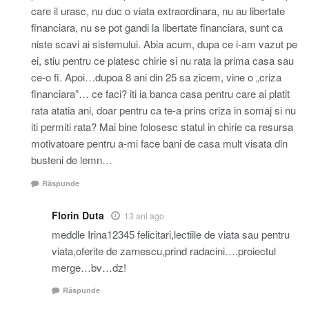
care il urasc, nu duc o viata extraordinara, nu au libertate
financiara, nu se pot gandi la libertate financiara, sunt ca
niste scavi ai sistemului. Abia acum, dupa ce i-am vazut pe
ei, stiu pentru ce platesc chirie si nu rata la prima casa sau
ce-o fi. Apoi…dupoa 8 ani din 25 sa zicem, vine o „criza
financiara”… ce faci? iti ia banca casa pentru care ai platit
rata atatia ani, doar pentru ca te-a prins criza in somaj si nu
iti permiti rata? Mai bine folosesc statul in chirie ca resursa
motivatoare pentru a-mi face bani de casa mult visata din
busteni de lemn…
Răspunde
Florin Duta
13 ani ago
meddle Irina12345 felicitari,lectiile de viata sau pentru
viata,oferite de zarnescu,prind radacini….proiectul
merge…bv…dz!
Răspunde