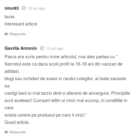
nino93
13 ani ago
buna
interesant articol
Răspunde
Gavrila Antonio
13 ani ago
Parca era scris pentru mine articolul, mai ales partea cu ”
Secretul este ca daca scoti profit la 16-18 ani din vanzari de
adidasi,
blugi sau ochelari de soare in randul colegilor, ai toate sansele
sa
castigi bani si mai tarziu dintr-o afacere de anvergura. Principiile
sunt aceleasi! Cumperi ieftin si vinzi mai scump, in conditiile in
care
exista cerere pe produsul pe care il vinzi.”
Good article.
Răspunde