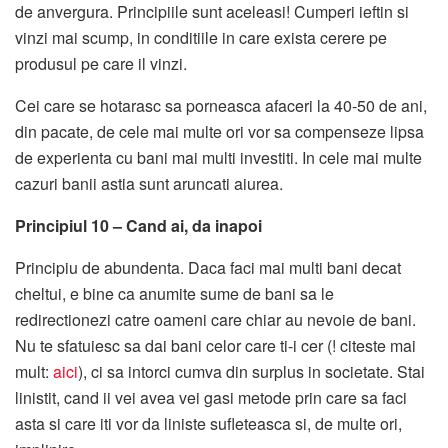
de anvergura. Principiile sunt aceleasi! Cumperi ieftin si
vinzi mai scump, in conditiile in care exista cerere pe
produsul pe care il vinzi.
Cei care se hotarasc sa porneasca afaceri la 40-50 de ani,
din pacate, de cele mai multe ori vor sa compenseze lipsa
de experienta cu bani mai multi investiti. In cele mai multe
cazuri banii astia sunt aruncati aiurea.
Principiul 10 – Cand ai, da inapoi
Principiu de abundenta. Daca faci mai multi bani decat
cheltui, e bine ca anumite sume de bani sa le
redirectionezi catre oameni care chiar au nevoie de bani.
Nu te sfatuiesc sa dai bani celor care ti-i cer (! citeste mai
mult:
aici
), ci sa intorci cumva din surplus in societate. Stai
linistit, cand ii vei avea vei gasi metode prin care sa faci
asta si care iti vor da liniste sufleteasca si, de multe ori,