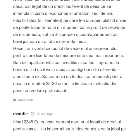
casa, dar legat de un credit indiferent de ceea ce se
intampla in piata si economie in urmatorii zeci de ani.
Flexibilitatea (si libertatea) pe care ti-o cumperi platind chirie
se poate transforma la un moment dat in profit de zeci/sute
de mii de euro, cat sa iti cumperi o casa/apartament cu
banii jos sau cu o rata extrem de mica.
Repet, am vorbit din punct de vedere al antreprenorului,
pentru care libertatea de miscare este cea mai importanta.
Sa vezi apartamentul ca investitie si sa faci imprumut la
banca stiind ca il vinzi rapid si castigi bani din diferenta –
atunci este ok. Sa semnezi ca te duci sa muncesti pentru
casa in urmatorii 25-30 de ani te limiteaza fantastic din
punct de vedere profesional.
Răspunde
meddle
13 ani ago
Irina12345 Eu cunosc oameni care sunt legati de creditul
pentru casa… nu isi permit sa isi dea demisia de la jobul pe