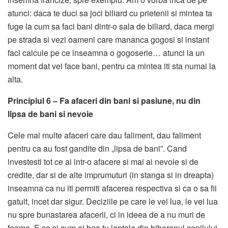
atunci: daca te duci sa joci biliard cu prietenii si mintea ta
fuge la cum sa faci bani dintr-o sala de biliard, daca mergi
pe strada si vezi oameni care mananca gogosi si instant
faci calcule pe ce inseamna o gogoserie… atunci la un
moment dat vei face bani, pentru ca mintea iti sta numai la
alta.
Principiul 6 – Fa afaceri din bani si pasiune, nu din
lipsa de bani si nevoie
Cele mai multe afaceri care dau faliment, dau faliment
pentru ca au fost gandite din „lipsa de bani”. Cand
investesti tot ce ai intr-o afacere si mai ai nevoie si de
credite, dar si de alte imprumuturi (in stanga si in dreapta)
inseamna ca nu iti permiti afacerea respectiva si ca o sa fii
gatuit, incet dar sigur. Deciziile pe care le vei lua, le vei lua
nu spre bunastarea afacerii, ci in ideea de a nu muri de
foame. E ca si cum ai bea tu laptele din biberonul copilului