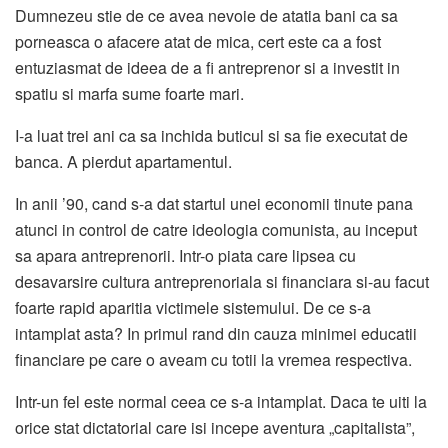
Dumnezeu stie de ce avea nevoie de atatia bani ca sa
porneasca o afacere atat de mica, cert este ca a fost
entuziasmat de ideea de a fi antreprenor si a investit in
spatiu si marfa sume foarte mari.
I-a luat trei ani ca sa inchida buticul si sa fie executat de
banca. A pierdut apartamentul.
In anii ’90, cand s-a dat startul unei economii tinute pana
atunci in control de catre ideologia comunista, au inceput
sa apara antreprenorii. Intr-o piata care lipsea cu
desavarsire cultura antreprenoriala si financiara si-au facut
foarte rapid aparitia victimele sistemului. De ce s-a
intamplat asta? In primul rand din cauza minimei educatii
financiare pe care o aveam cu totii la vremea respectiva.
Intr-un fel este normal ceea ce s-a intamplat. Daca te uiti la
orice stat dictatorial care isi incepe aventura „capitalista”,