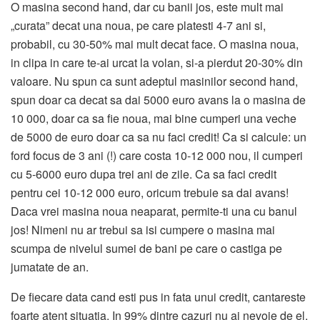
O masina second hand, dar cu banii jos, este mult mai
„curata” decat una noua, pe care platesti 4-7 ani si,
probabil, cu 30-50% mai mult decat face. O masina noua,
in clipa in care te-ai urcat la volan, si-a pierdut 20-30% din
valoare. Nu spun ca sunt adeptul masinilor second hand,
spun doar ca decat sa dai 5000 euro avans la o masina de
10 000, doar ca sa fie noua, mai bine cumperi una veche
de 5000 de euro doar ca sa nu faci credit! Ca si calcule: un
ford focus de 3 ani (!) care costa 10-12 000 nou, il cumperi
cu 5-6000 euro dupa trei ani de zile. Ca sa faci credit
pentru cei 10-12 000 euro, oricum trebuie sa dai avans!
Daca vrei masina noua neaparat, permite-ti una cu banul
jos! Nimeni nu ar trebui sa isi cumpere o masina mai
scumpa de nivelul sumei de bani pe care o castiga pe
jumatate de an.
De fiecare data cand esti pus in fata unui credit, cantareste
foarte atent situatia. In 99% dintre cazuri nu ai nevoie de el,