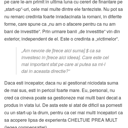
pe care le-am primit in ultima luna cu cereri de finantare pe
„start-up”-uri, cele mai multe dintre ele fanteziste. Nu pot sa
nu remarc credinta foarte inradacinata la romani, in diferite
forme, care spune ca „nu am o afacere pentru ca nu am
bani de investitie”. Prin urmare banii „de investitie” vin din
exterior, independent de el. Este o credinta a „victimelor”.
„Am nevoie de [trece aici suma] $ ca sa
investesc in [trece aici ideea]. Care este cel
mai important sfat pe care ai putea sa mi-l
dai in aceasta directie?”
Daca esti incepator, daca nu ai gestionat niciodata suma
de mai sus, esti in pericol foarte mare. Eu, personal, nu
cred ca cineva poate sa gestioneze mai multi bani decat a
produs in viata lui. De asta este si atat de dificil sa pornesti
cu un start-up la drum, pentru ca cei mai multi incepatori ca
sa acopere lipsa de experienta CHELTUIE PREA MULT
(legea compensatiei).