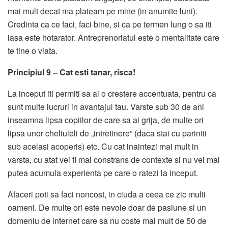
mai mult decat ma plateam pe mine (in anumite luni).
Credinta ca ce faci, faci bine, si ca pe termen lung o sa iti
iasa este hotarator. Antreprenoriatul este o mentalitate care
te tine o viata.
Principiul 9 – Cat esti tanar, risca!
La inceput iti permiti sa ai o crestere accentuata, pentru ca
sunt multe lucruri in avantajul tau. Varste sub 30 de ani
inseamna lipsa copiilor de care sa ai grija, de multe ori
lipsa unor cheltuieli de „intretinere” (daca stai cu parintii
sub acelasi acoperis) etc. Cu cat inaintezi mai mult in
varsta, cu atat vei fi mai constrans de contexte si nu vei mai
putea acumula experienta pe care o ratezi la inceput.
Afaceri poti sa faci noncost, in ciuda a ceea ce zic multi
oameni. De multe ori este nevoie doar de pasiune si un
domeniu de internet care sa nu coste mai mult de 50 de