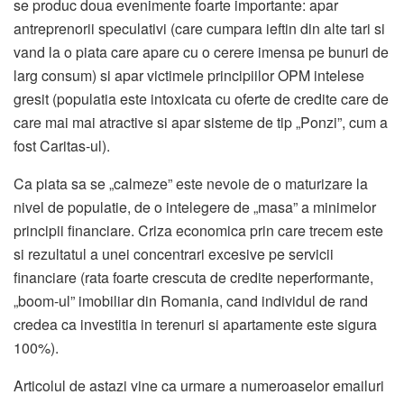
se produc doua evenimente foarte importante: apar
antreprenorii speculativi (care cumpara ieftin din alte tari si
vand la o piata care apare cu o cerere imensa pe bunuri de
larg consum) si apar victimele principiilor OPM intelese
gresit (populatia este intoxicata cu oferte de credite care de
care mai mai atractive si apar sisteme de tip „Ponzi”, cum a
fost Caritas-ul).
Ca piata sa se „calmeze” este nevoie de o maturizare la
nivel de populatie, de o intelegere de „masa” a minimelor
principii financiare. Criza economica prin care trecem este
si rezultatul a unei concentrari excesive pe servicii
financiare (rata foarte crescuta de credite neperformante,
„boom-ul” imobiliar din Romania, cand individul de rand
credea ca investitia in terenuri si apartamente este sigura
100%).
Articolul de astazi vine ca urmare a numeroaselor emailuri