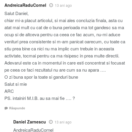
AndreicaRaduCornel
13 ani ago
Salut Daniel,
chiar mi-a placut articolul, si mai ales concluzia finala, asta cu
atat mai mult cu cat de o buna perioada ma tot gandesc sa ma
ocup si de altceva pentru ca ceea ce fac acum, nu-mi aduce
venituri prea consistente si m-am panicat oarecum, cu toate ca
stiu prea bine ca nici nu ma implic cum trebuie in aceasta
activtate, tocmai pentru ca ma risipesc in prea multe directii.
Adevarul este ca in momentul in care esti concentrat si focusat
pe ceea ce faci rezultatul nu are cum sa nu apara ….
O zi buna spor la toate si ganduri bune
Salut si mie
ARC
PS. intalniri M.I.B. au sa mai fie …. ?
Răspunde
Daniel Zarnescu
13 ani ago
AndreicaRaduCornel