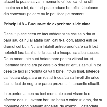
afaceri te poate salva in momente critice, cand nu stii
incotro sa o iei, dar iti si poate aduce beneficii fabuloase
din conexiuni pe care nu le poti face pe moment.
Principiul 8 – Bucura-te de experiente si de viata
Daca iti place ceea ce faci indiferent ca risti sa o dai in
bara sau ca nu ai atatia bani cati ti-ai dori, atunci esti pe
drumul cel bun. Nu am intalnit antreprenor care sa fi fost
nefericit fara bani si fericit cand a inceput sa aiba succes.
Doua amanunte sunt hotaratoare pentru viitorul tau si
libertatea financiara pe care ti-o doresti: entuziasmul in tot
ceea ce faci si credinta ca va fi bine, intr-un final. Intelege
ca fiecare etapa are un rost si incearca sa inveti din orice
faci, oricat de negru ar parea prezentul in anumite situatii.
In experienta mea au fost momente cand visam la o
afacere desi nu aveam bani sa beau o cafea in oras, dar si
momente cand plateam angajati, de exemplu, cateodata