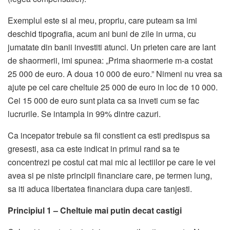
Exemplul este si al meu, propriu, care puteam sa imi
deschid tipografia, acum ani buni de zile in urma, cu
jumatate din banii investiti atunci. Un prieten care are lant
de shaormerii, imi spunea: „Prima shaormerie m-a costat
25 000 de euro. A doua 10 000 de euro.” Nimeni nu vrea sa
ajute pe cel care cheltuie 25 000 de euro in loc de 10 000.
Cei 15 000 de euro sunt plata ca sa inveti cum se fac
lucrurile. Se intampla in 99% dintre cazuri.
Ca incepator trebuie sa fii constient ca esti predispus sa
gresesti, asa ca este indicat in primul rand sa te
concentrezi pe costul cat mai mic al lectiilor pe care le vei
avea si pe niste principii financiare care, pe termen lung,
sa iti aduca libertatea financiara dupa care tanjesti.
Principiul 1 – Cheltuie mai putin decat castigi