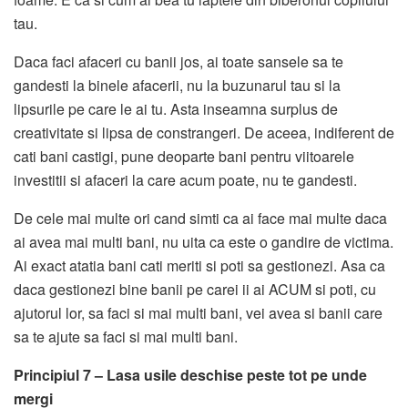
tau.
Daca faci afaceri cu banii jos, ai toate sansele sa te
gandesti la binele afacerii, nu la buzunarul tau si la
lipsurile pe care le ai tu. Asta inseamna surplus de
creativitate si lipsa de constrangeri. De aceea, indiferent de
cati bani castigi, pune deoparte bani pentru viitoarele
investitii si afaceri la care acum poate, nu te gandesti.
De cele mai multe ori cand simti ca ai face mai multe daca
ai avea mai multi bani, nu uita ca este o gandire de victima.
Ai exact atatia bani cati meriti si poti sa gestionezi. Asa ca
daca gestionezi bine banii pe carei ii ai ACUM si poti, cu
ajutorul lor, sa faci si mai multi bani, vei avea si banii care
sa te ajute sa faci si mai multi bani.
Principiul 7 – Lasa usile deschise peste tot pe unde
mergi