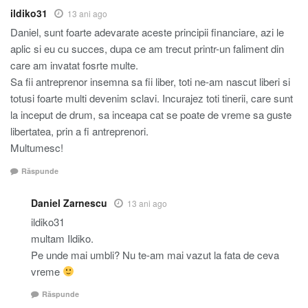
ildiko31
13 ani ago
Daniel, sunt foarte adevarate aceste principii financiare, azi le
aplic si eu cu succes, dupa ce am trecut printr-un faliment din
care am invatat fosrte multe.
Sa fii antreprenor insemna sa fii liber, toti ne-am nascut liberi si
totusi foarte multi devenim sclavi. Incurajez toti tinerii, care sunt
la inceput de drum, sa inceapa cat se poate de vreme sa guste
libertatea, prin a fi antreprenori.
Multumesc!
Răspunde
Daniel Zarnescu
13 ani ago
ildiko31
multam Ildiko.
Pe unde mai umbli? Nu te-am mai vazut la fata de ceva
vreme
Răspunde