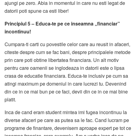
ajungi pe zero. Abia in momentul in care nu esti legat de
datorii poti spune ca esti liber!
Principiul 5 – Educa-te pe ce inseamna „financiar”
incontinuu!
Cumpara-ti carti cu povestile celor care au reusit in afaceri,
citeste despre cum se fac bani, despre principalele metode
prin care poti obtine libertatea financiara. Un alt motiv
pentru care oamenii se inglodeaza in datorii este o lipsa
crasa de educatie financiara. Educa-te inclusiv pe cum sa
atingi maximum pe domeniul in care lucrezi tu. Devenind
din ce in ce mai bun pe ce faci, devii din ce in ce mai bine
platit.
Inca de cand eram student mintea imi fugea incontinuu la
diverse afaceri pe care as putea sa le fac. Cand lucram pe
programe de finantare, devenisem aproape expert pe tot ce
insemna francize, spre exemplu. Am o vorba inca de pe