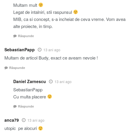
Multam mult
Legat de intalniri, stii raspunsul
MIB, ca si concept, s-a incheiat de ceva vreme. Vom avea
alte proiecte, in timp.
Răspunde
SebastianPapp
13 ani ago
Multam de articol Budy, exact ce aveam nevoie !
Răspunde
Daniel Zarnescu
13 ani ago
SebastianPapp
Cu multa placere
Răspunde
anca79
13 ani ago
utopic pe alocuri