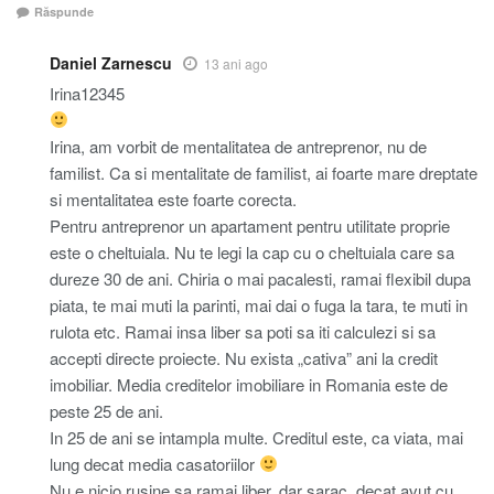
Răspunde
Daniel Zarnescu
13 ani ago
Irina12345
Irina, am vorbit de mentalitatea de antreprenor, nu de
familist. Ca si mentalitate de familist, ai foarte mare dreptate
si mentalitatea este foarte corecta.
Pentru antreprenor un apartament pentru utilitate proprie
este o cheltuiala. Nu te legi la cap cu o cheltuiala care sa
dureze 30 de ani. Chiria o mai pacalesti, ramai flexibil dupa
piata, te mai muti la parinti, mai dai o fuga la tara, te muti in
rulota etc. Ramai insa liber sa poti sa iti calculezi si sa
accepti directe proiecte. Nu exista „cativa” ani la credit
imobiliar. Media creditelor imobiliare in Romania este de
peste 25 de ani.
In 25 de ani se intampla multe. Creditul este, ca viata, mai
lung decat media casatoriilor
Nu e nicio rusine sa ramai liber, dar sarac, decat avut cu