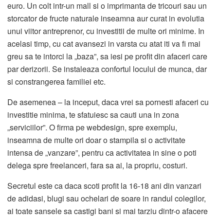
euro. Un colt intr-un mall si o imprimanta de tricouri sau un
storcator de fructe naturale inseamna aur curat in evolutia
unui viitor antreprenor, cu investitii de multe ori minime. In
acelasi timp, cu cat avansezi in varsta cu atat iti va fi mai
greu sa te intorci la „baza”, sa iesi pe profit din afaceri care
par derizorii. Se instaleaza confortul locului de munca, dar
si constrangerea familiei etc.
De asemenea – la inceput, daca vrei sa pornesti afaceri cu
investitie minima, te sfatuiesc sa cauti una in zona
„serviciilor”. O firma pe webdesign, spre exemplu,
inseamna de multe ori doar o stampila si o activitate
intensa de „vanzare”, pentru ca activitatea in sine o poti
delega spre freelanceri, fara sa ai, la propriu, costuri.
Secretul este ca daca scoti profit la 16-18 ani din vanzari
de adidasi, blugi sau ochelari de soare in randul colegilor,
ai toate sansele sa castigi bani si mai tarziu dintr-o afacere