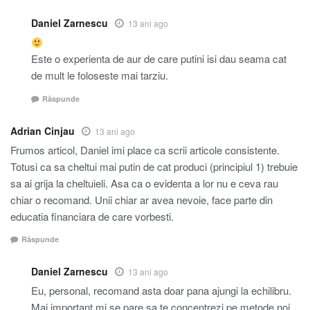
Daniel Zarnescu
13 ani ago
Este o experienta de aur de care putini isi dau seama cat
de mult le foloseste mai tarziu.
Răspunde
Adrian Cinjau
13 ani ago
Frumos articol, Daniel imi place ca scrii articole consistente.
Totusi ca sa cheltui mai putin de cat produci (principiul 1) trebuie
sa ai grija la cheltuieli. Asa ca o evidenta a lor nu e ceva rau
chiar o recomand. Unii chiar ar avea nevoie, face parte din
educatia financiara de care vorbesti.
Răspunde
Daniel Zarnescu
13 ani ago
Eu, personal, recomand asta doar pana ajungi la echilibru.
Mai important mi se pare sa te concentrezi pe metode noi