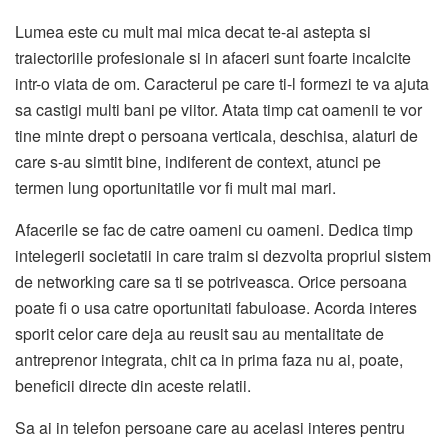
Lumea este cu mult mai mica decat te-ai astepta si
traiectoriile profesionale si in afaceri sunt foarte incalcite
intr-o viata de om. Caracterul pe care ti-l formezi te va ajuta
sa castigi multi bani pe viitor. Atata timp cat oamenii te vor
tine minte drept o persoana verticala, deschisa, alaturi de
care s-au simtit bine, indiferent de context, atunci pe
termen lung oportunitatile vor fi mult mai mari.
Afacerile se fac de catre oameni cu oameni. Dedica timp
intelegerii societatii in care traim si dezvolta propriul sistem
de networking care sa ti se potriveasca. Orice persoana
poate fi o usa catre oportunitati fabuloase. Acorda interes
sporit celor care deja au reusit sau au mentalitate de
antreprenor integrata, chit ca in prima faza nu ai, poate,
beneficii directe din aceste relatii.
Sa ai in telefon persoane care au acelasi interes pentru