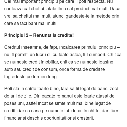
Cel mai important principiu pe care il poti respecta. Nu
conteaza cat cheltui, atata timp cat produci mai mult! Daca
vrei sa cheltui mai mult, atunci gandeste-te la metode prin
care sa faci bani mai multi.
Principiul 2 – Renunta la credite!
Creditul inseamna, de fapt, incalcarea primului principiu –
nu iti permiti un lucru si, cu toate astea, ti-l cumperi. Chit ca
se numeste credit imobiliar, chit ca se numeste leasing
auto sau credit de consum, orice forma de credit te
ingradeste pe termen lung.
Poti sta in chirie foarte bine, fara sa fii legat de banci zeci
de ani de zile. Din pacate romanul este foarte atasat de
posesiuni, astfel incat se simte mult mai bine legat de
credit, dar cu casa pe numele lui, decat in chirie, dar liber
financiar si deschis oportunitatilor si cresterii.