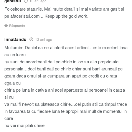
gabistul
13 ani ago
Folositoare sfaturile. Mai multe detalii si mai variate am gasit si
pe afaceristul.com .. Keep up the gold work.
Răspunde
IrinaDandu
13 ani ago
Multumim Daniel ca ne-ai oferit acest articol…este excelent insa
cu un lucru
nu sunt de acord:banii dati pe chirie in loc sa ai o proprietate
personala…deci banii dati pe chirie chiar sunt bani aruncati pe
geam,daca omul si-ar cumpara un apart.pe credit cu o rata
egala cu
chiria pe luna in cativa ani acel apart.este al persoanei in cauza
si nu
va mai fi nevoit sa plateasca chirie…cel putin stii ca timpul trece
in favoarea ta cu fiecare luna te apropii mai mult de momentul in
care
nu vei mai plati chirie