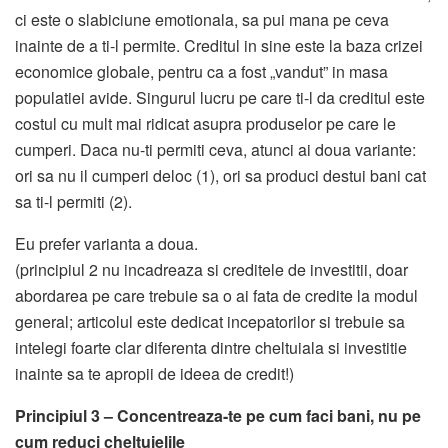
ci este o slabiciune emotionala, sa pui mana pe ceva
inainte de a ti-l permite. Creditul in sine este la baza crizei
economice globale, pentru ca a fost „vandut” in masa
populatiei avide. Singurul lucru pe care ti-l da creditul este
costul cu mult mai ridicat asupra produselor pe care le
cumperi. Daca nu-ti permiti ceva, atunci ai doua variante:
ori sa nu il cumperi deloc (1), ori sa produci destui bani cat
sa ti-l permiti (2).
Eu prefer varianta a doua.
(principiul 2 nu incadreaza si creditele de investitii, doar
abordarea pe care trebuie sa o ai fata de credite la modul
general; articolul este dedicat incepatorilor si trebuie sa
intelegi foarte clar diferenta dintre cheltuiala si investitie
inainte sa te apropii de ideea de credit!)
Principiul 3 – Concentreaza-te pe cum faci bani, nu pe
cum reduci cheltuielile