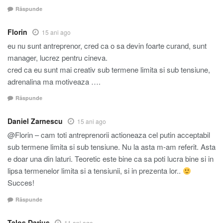
Răspunde
Florin
15 ani ago
eu nu sunt antreprenor, cred ca o sa devin foarte curand, sunt
manager, lucrez pentru cineva.
cred ca eu sunt mai creativ sub termene limita si sub tensiune,
adrenalina ma motiveaza ….
Răspunde
Daniel Zarnescu
15 ani ago
@Florin – cam toti antreprenorii actioneaza cel putin acceptabil
sub termene limita si sub tensiune. Nu la asta m-am referit. Asta
e doar una din laturi. Teoretic este bine ca sa poti lucra bine si in
lipsa termenelor limita si a tensiunii, si in prezenta lor..
Succes!
Răspunde
Talos Darius
11 ani ago