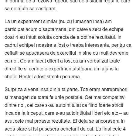
in dorinta de a rezolva repede sau de a stabili regulile care
sa ne ajute sa castigam.
La un experiment similar (nu cu lumanari insa) am
participat acum o saptamana, din cateva zeci de echipe
doar 4 au intuit solutia corecta de a obtine rezultatul. In
cadrul echipei noastre a fost o treaba interesanta, pentru ca
ceilalti se apucasera de exercitiul in sine cu mult devreme
ca noi. Ce am facut diferit a fost ca am verbalizat toate
directiile si cerintele experimentului pana am ajuns la
cheie. Restul a fost simplu pe urma.
Surpriza a venit insa din alta parte. Toti eram antreprenori
si manageri de toate felurile posibile. Cei mai competitivi
dintre noi, cei care s-au autointitulat ca fiind foarte stricti
inca de la inceput, care s-au autointitulat lideri etc etc – au
avut cele mai proaste rezultate. Ei deja se ancorasera in
acea stare si isi pusesera ochelarii de cal. La final cele 4