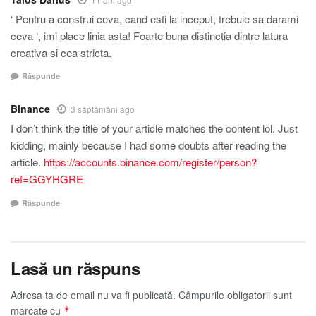
‘ Pentru a construi ceva, cand esti la inceput, trebuie sa darami
ceva ‘, imi place linia asta! Foarte buna distinctia dintre latura
creativa si cea stricta.
Răspunde
Binance
3 săptămâni ago
I don’t think the title of your article matches the content lol. Just
kidding, mainly because I had some doubts after reading the
article.
https://accounts.binance.com/register/person?
ref=GGYHGRE
Răspunde
Lasă un răspuns
Adresa ta de email nu va fi publicată.
Câmpurile obligatorii sunt
marcate cu
*