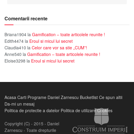
Comentarii recente
Briana1904
la
Gamification – toate articolele reunite !
Edith4474
la
Eroul si micul lui secret
Claudia410
la
Celor care vor sa stie „CUM”!
Anne540
la
Gamification – toate articolele reunite !
Eloise3298
la
Eroul si micul lui secret
Acasa
Carti
Programe
Daniel Zarnescu
Bucketlist
Ce spun altii
Da-mi un mesaj
Politica de protectie a datelor
Politica de utilizare Cookies
Copyright (C) - 2015 - Daniel
Zarnescu - Toate drepturile