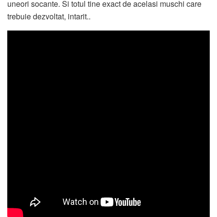
uneori socante. Si totul tine exact de acelasi muschi care
trebuie dezvoltat, intarit..