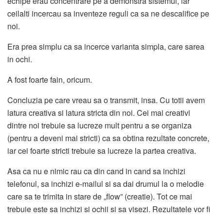
echipe erau concentrare pe a demonstra sistemul, iar
ceilalti incercau sa inventeze reguli ca sa ne descalifice pe
noi.
Era prea simplu ca sa incerce varianta simpla, care sarea
in ochi.
A fost foarte fain, oricum.
Concluzia pe care vreau sa o transmit, insa. Cu totii avem
latura creativa si latura stricta din noi. Cei mai creativi
dintre noi trebuie sa lucreze mult pentru a se organiza
(pentru a deveni mai stricti) ca sa obtina rezultate concrete,
iar cei foarte stricti trebuie sa lucreze la partea creativa.
Asa ca nu e nimic rau ca din cand in cand sa inchizi
telefonul, sa inchizi e-mailul si sa dai drumul la o melodie
care sa te trimita in stare de „flow” (creatie). Tot ce mai
trebuie este sa inchizi si ochii si sa visezi. Rezultatele vor fi