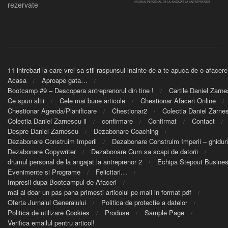
rezervate
11 intrebari la care vrei sa stii raspunsul inainte de a te apuca de o afacere
Acasa
Aproape gata…
Bootcamp #9 – Descopera antreprenorul din tine !
Cartile Daniel Zarn
Ce spun altii
Cele mai bune articole
Chestionar Afaceri Online
Chestionar Agenda/Planificare
Chestionar2
Colectia Daniel Zarnes
Colectia Daniel Zarnescu ii
confirmare
Confirmat
Contact
Despre Daniel Zarnescu
Dezabonare Coaching
Dezabonare Construim Imperii
Dezabonare Construim Imperii – ghiduri
Dezabonare Copywriter
Dezabonare Cum sa scapi de datorii
drumul personal de la angajat la antreprenor 2
Echipa Stepout Busine
Evenimente si Programe
Felicitari…
Impresii dupa Bootcampul de Afaceri
mai ai doar un pas pana primesti articolul pe mail in format pdf
Oferta Jurnalul Generalului
Politica de protectie a datelor
Politica de utilizare Cookies
Produse
Sample Page
Verifica emailul pentru articol!