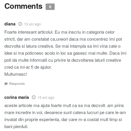
Comments
6
diana
15 ani ago
Foarte interesant articolul. Eu ma inscriu in categoria celor
stricti, dar am constatat ca,uneori daca ma concentrez imi pot
dezvolta si latura creativa. Se mai intampla sa imi vina cate o
idee si ma poticnesc acolo in loc sa gasesc mai multe. Daca imi
poti da multe informatii cu privire la dezvoltarea laturii creative
cred ca mi-ar fi de ajutor.
Multumesc!
Răspunde
corina maria
15 ani ago
aceste articole ma ajuta foarte mult ca sa ma dezvolt. am prins
mare incredre in voi, deoarece sunt cateva lucruri pe care le-am
invatat din proprie experienta, dar care m-a costat mult timp si
bani pierduti.