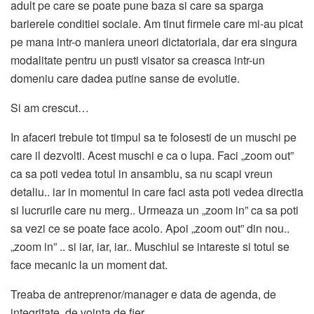
adult pe care se poate pune baza si care sa sparga
barierele conditiei sociale. Am tinut firmele care mi-au picat
pe mana intr-o maniera uneori dictatoriala, dar era singura
modalitate pentru un pusti visator sa creasca intr-un
domeniu care dadea putine sanse de evolutie.
Si am crescut…
In afaceri trebuie tot timpul sa te folosesti de un muschi pe
care il dezvolti. Acest muschi e ca o lupa. Faci „zoom out”
ca sa poti vedea totul in ansamblu, sa nu scapi vreun
detaliu.. iar in momentul in care faci asta poti vedea directia
si lucrurile care nu merg.. Urmeaza un „zoom in” ca sa poti
sa vezi ce se poate face acolo. Apoi „zoom out” din nou..
„zoom in” .. si iar, iar, iar.. Muschiul se intareste si totul se
face mecanic la un moment dat.
Treaba de antreprenor/manager e data de agenda, de
integritate, de vointa de fier.