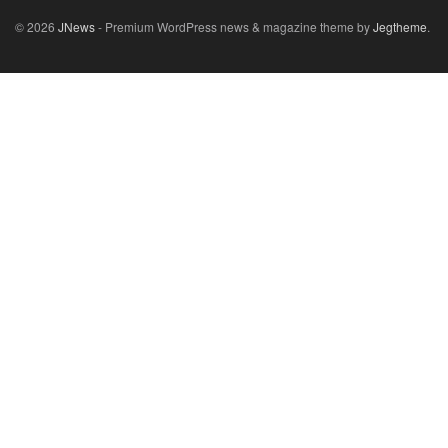
© 2026
JNews
- Premium WordPress news & magazine theme by
Jegtheme
.