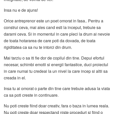
Insa nu e de ajuns!
Orice antreprenor este un poet omorat in fasa.. Pentru a
construi ceva, mai ales cand esti la inceput, trebuie sa
darami ceva. Si in momentul in care pleci la drum ai nevoie
de toata hotararea de care poti da dovada, de toata
rigiditatea ca sa nu te intorci din drum.
Mai tarziu o sa iti fie dor de copilul din tine. Depui efortul
necesar, schimbi emotii si energii fantastice, duci proiectul
in care numai tu credeai la un nivel la care incep si altii sa
creada in el.
Insa tu ai omorat o parte din tine care trebuie adusa la viata
ca sa poti creste in continuare.
Nu poti creste fiind doar creativ, fara o baza in lumea reala.
Nu poti creste doar respectand niste proceduri si fiind o