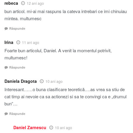
rebeca
12 ani ago
bun articol. mi-ai mai raspuns la cateva intrebari ce imi chinuiau
mintea. multumesc
Răspunde
Irina
11 ani ago
Foarte bun articolul, Daniel. A venit la momentul potrivit,
multumesc!
Răspunde
Daniela Dragota
10 ani ago
Interesant……o buna clasificare teoretică….as vrea sa stiu de
cat timp ai nevoie ca sa actionezi si sa te convingi ca e „drumul
bun”…
Răspunde
Daniel Zarnescu
10 ani ago