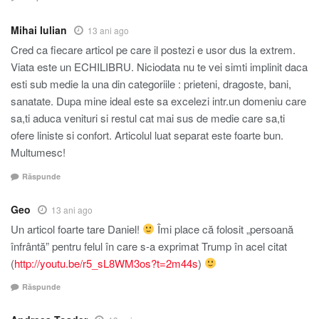
Mihai Iulian
13 ani ago
Cred ca fiecare articol pe care il postezi e usor dus la extrem.
Viata este un ECHILIBRU. Niciodata nu te vei simti implinit daca
esti sub medie la una din categoriile : prieteni, dragoste, bani,
sanatate. Dupa mine ideal este sa excelezi intr.un domeniu care
sa,ti aduca venituri si restul cat mai sus de medie care sa,ti
ofere liniste si confort. Articolul luat separat este foarte bun.
Multumesc!
Răspunde
Geo
13 ani ago
Un articol foarte tare Daniel!
Îmi place că folosit „persoană
înfrântă” pentru felul în care s-a exprimat Trump în acel citat
(
http://youtu.be/r5_sL8WM3os?t=2m44s
)
Răspunde