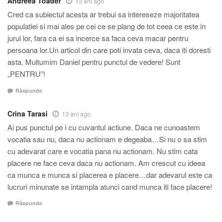
Andreea Toader
13 ani ago
Cred ca subiectul acesta ar trebui sa intereseze majoritatea
populatiei si mai ales pe cei ce se plang de tot ceea ce este in
jurul lor, fara ca ei sa incerce sa faca ceva macar pentru
persoana lor.Un articol din care poti invata ceva, daca iti doresti
asta. Multumim Daniel pentru punctul de vedere! Sunt
„PENTRU”!
Răspunde
Crina Tarasi
13 ani ago
Ai pus punctul pe i cu cuvantul actiune. Daca ne cunoastem
vocatia sau nu, daca nu actionam e degeaba…Si nu o sa stim
cu adevarat care e vocatia pana nu actionam. Nu stim cata
placere ne face ceva daca nu actionam. Am crescut cu ideea
ca munca e munca si placerea e placere…dar adevarul este ca
lucruri minunate se intampla atunci cand munca iti face placere!
Răspunde