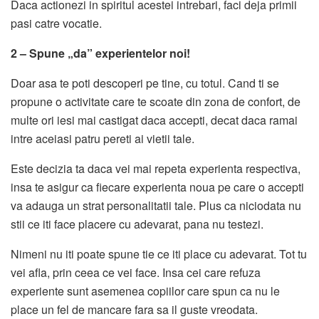
Daca actionezi in spiritul acestei intrebari, faci deja primii
pasi catre vocatie.
2 – Spune „da” experientelor noi!
Doar asa te poti descoperi pe tine, cu totul. Cand ti se
propune o activitate care te scoate din zona de confort, de
multe ori iesi mai castigat daca accepti, decat daca ramai
intre aceiasi patru pereti ai vietii tale.
Este decizia ta daca vei mai repeta experienta respectiva,
insa te asigur ca fiecare experienta noua pe care o accepti
va adauga un strat personalitatii tale. Plus ca niciodata nu
stii ce iti face placere cu adevarat, pana nu testezi.
Nimeni nu iti poate spune tie ce iti place cu adevarat. Tot tu
vei afla, prin ceea ce vei face. Insa cei care refuza
experiente sunt asemenea copiilor care spun ca nu le
place un fel de mancare fara sa il guste vreodata.