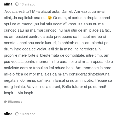
alina
13 ani ago
„Vocatia esti tu”! Mi-a placut asta, Daniel. Am vazut ca m-ai
citat,..la capitolul: asa nu!
Oricum, ai perfecta dreptate cand
spui ca afirmand „nu imi stiu vocatia” vreau sa spun nu ma
cunosc sau nu ma mai cunosc, nu mai stiu ce imi place sa fac,
nu am pasiuni pentru ca asta presupune sa fi facut mereu si
constant acel sau acele lucruri, in schimb eu m-am pierdut pe
drum intre ceea ce vroiau altii de la mine, neincrederea in
propriile mele forte si blestemata de comoditate. intre timp, am
pus vocatia pentru moment intre paranteze si m-am apucat de o
activitate care ar trebui sa imi aduca bani. Am momente in care
mi-e o frica de mor mai ales ca m-am considerat dintotdeauna
negata in domeniu, dar m-am lansat si nu am incotro: trebuie sa
merg inainte. Va voi tine la curent, Bafta tuturor si pe curand!
Inspir – Ma inspir
Răspunde
alina
13 ani ago