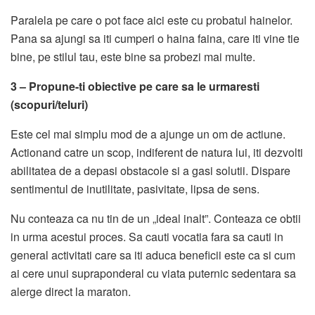
Paralela pe care o pot face aici este cu probatul hainelor.
Pana sa ajungi sa iti cumperi o haina faina, care iti vine tie
bine, pe stilul tau, este bine sa probezi mai multe.
3 – Propune-ti obiective pe care sa le urmaresti
(scopuri/teluri)
Este cel mai simplu mod de a ajunge un om de actiune.
Actionand catre un scop, indiferent de natura lui, iti dezvolti
abilitatea de a depasi obstacole si a gasi solutii. Dispare
sentimentul de inutilitate, pasivitate, lipsa de sens.
Nu conteaza ca nu tin de un „ideal inalt”. Conteaza ce obtii
in urma acestui proces. Sa cauti vocatia fara sa cauti in
general activitati care sa iti aduca beneficii este ca si cum
ai cere unui supraponderal cu viata puternic sedentara sa
alerge direct la maraton.