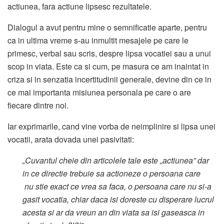
actiunea, fara actiune lipsesc rezultatele.
Dialogul a avut pentru mine o semnificatie aparte, pentru
ca in ultima vreme s-au inmultit mesajele pe care le
primesc, verbal sau scris, despre lipsa vocatiei sau a unui
scop in viata. Este ca si cum, pe masura ce am inaintat in
criza si in senzatia incertitudinii generale, devine din ce in
ce mai importanta misiunea personala pe care o are
fiecare dintre noi.
Iar exprimarile, cand vine vorba de neimplinire si lipsa unei
vocatii, arata dovada unei pasivitati:
„Cuvantul cheie din articolele tale este „actiunea” dar
in ce directie trebuie sa actioneze o persoana care
nu stie exact ce vrea sa faca, o persoana care nu si-a
gasit vocatia, chiar daca isi doreste cu disperare lucrul
acesta si ar da vreun an din viata sa isi gaseasca in