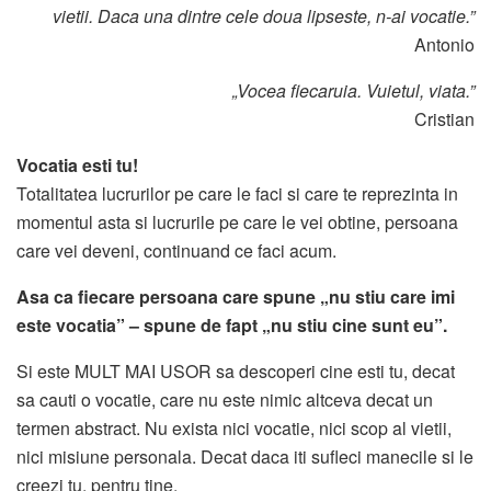
vietii. Daca una dintre cele doua lipseste, n-ai vocatie.”
Antonio
„Vocea fiecaruia. Vuietul, viata.”
Cristian
Vocatia esti tu!
Totalitatea lucrurilor pe care le faci si care te reprezinta in
momentul asta si lucrurile pe care le vei obtine, persoana
care vei deveni, continuand ce faci acum.
Asa ca fiecare persoana care spune „nu stiu care imi
este vocatia” – spune de fapt „nu stiu cine sunt eu”.
Si este MULT MAI USOR sa descoperi cine esti tu, decat
sa cauti o vocatie, care nu este nimic altceva decat un
termen abstract. Nu exista nici vocatie, nici scop al vietii,
nici misiune personala. Decat daca iti sufleci manecile si le
creezi tu, pentru tine.