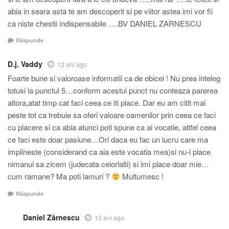
abia in seara asta te am descoperit si pe viitor astea imi vor fii
ca niste chestii indispensabile ….BV DANIEL ZARNESCU
Răspunde
D.j. Vaddy
12 ani ago
Foarte bune si valoroase informatii ca de obicei ! Nu prea inteleg
totusi la punctul 5…conform acestui punct nu conteaza parerea
altora,atat timp cat faci ceea ce iti place. Dar eu am citit mai
peste tot ca trebuie sa oferi valoare oamenilor prin ceea ce faci
cu placere si ca abia atunci poti spune ca ai vocatie, altfel ceea
ce faci este doar pasiune…Ori daca eu fac un lucru care ma
implineste (considerand ca aia este vocatia mea)si nu-i place
nimanui sa zicem (judecata celorlalti) si imi place doar mie…
cum ramane? Ma poti lamuri ?
Multumesc !
Răspunde
Daniel Zărnescu
12 ani ago