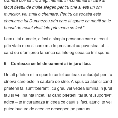
Cariera poti sa ti-o alegi mental. In momentul in care ai
facut destul de multe alegeri pentru tine si esti un om
muncitor, vei simti o chemare. Pentru ca vocatia este
chemarea lui Dumnezeu prin care iti spune ca meriti sa te
bucuri de restul vietii tale prin ceea ce faci.”
I-am uitat numele, a fost o simpla persoana care a trecut
prin viata mea si care m-a impresionat cu povestea lui …
cand eu eram prea tanar ca sa inteleg ceea ce imi spune.
6 – Conteaza ce fel de oameni ai in jurul tau.
Un alt prieten mi-a spus in ce fel conteaza anturajul pentru
cineva care este in cautare de sine. A spus ca atunci cand
prietenii tai sunt toleranti, cu greu vei vedea lumina in jurul
tau si vei inainta incet. Iar cand prietenii tai sunt „suportivi”,
adica – te incurajeaza in ceea ce cauti si faci, atunci te vei
putea bucura de ceea ce descoperi pe parcurs.