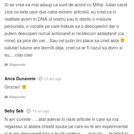
Si as vrea sa mai adaug ca sunt de acord cu Mihai -Iulian cand
zice ca este usor dus catre extrem articolul, eu cred ca in
realitate avem in DNA-ul nostru sau in destin o misiune
personala, o vocatie pe care trebuie sa o descoperim dar o
putem descoperi numai actionand si nicidecum asteptand (ca
mine) sa pice din cer…Sau cel putin imi place sa cred asta
salutari tuturor are dormiti deja, cred ca ar fi cazul sa dorm si
eu,…ciao ciao
Răspunde
Anca Dunavete
13 ani ago
Grozav!
Răspunde
Seby Seb
13 ani ago
N am cuvinte …..atat adevar in niste articole in care sa ma
regasesc si atatea chestii spuse pe care eu le am experimentat
si le am descoperit fara a le citi undeva …..mai rar ….te felicit si