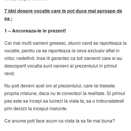
7 idei despre vocatie care te pot duce mai aproape de
ea :
1 – Ancoreaza-te in prezent!
Cei mai multi oameni gresesc, atunci cand se raporteaza la
vocatie, pentru ca se raporteaza la ceva exclusiv aflat in
viitor, nedefinit. Insa iti garantez ca toti oamenii care si-au
descoperit vocatia sunt oameni ai prezentului in primul
rand.
Nu poti deveni acel om al prezentului, care isi traieste
propria misiune, daca nu te conectezi la realitate. Si primul
pas este sa incepi sa lucrezi la viata ta, sa o imbunatatesti
prin decizii la inceput marunte.
Ce anume poti face acum ca viata ta sa fie mai buna?