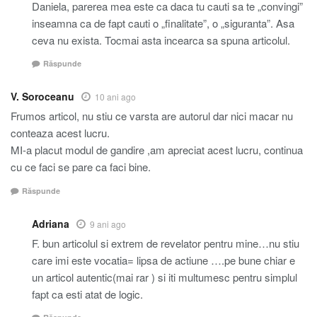
Daniela, parerea mea este ca daca tu cauti sa te „convingi”
inseamna ca de fapt cauti o „finalitate”, o „siguranta”. Asa
ceva nu exista. Tocmai asta incearca sa spuna articolul.
Răspunde
V. Soroceanu
10 ani ago
Frumos articol, nu stiu ce varsta are autorul dar nici macar nu
conteaza acest lucru.
MI-a placut modul de gandire ,am apreciat acest lucru, continua
cu ce faci se pare ca faci bine.
Răspunde
Adriana
9 ani ago
F. bun articolul si extrem de revelator pentru mine…nu stiu
care imi este vocatia= lipsa de actiune ….pe bune chiar e
un articol autentic(mai rar ) si iti multumesc pentru simplul
fapt ca esti atat de logic.