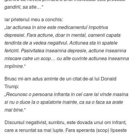
gandirii, sa stie…”
iar prietenul meu a conchis:
„iar actiunea in sine este medicamentul impotriva
depresiei. Fara actiune, doar in mental, oamenii capata
tendinta de a vedea negativul. Actiunea sta in spatele
fericirii. Pasivitatea inseamna depresie, actiune inseamna
miscare catre un scop… cu alte cuvinte actiunea inseamna
implinire.”
Brusc mi-am adus aminte de un citat de-al lui Donald
Trump:
„Recunosc o persoana infranta in cel care isi vinde masina
si nu o duce la o spalatorie inainte, ca sa o faca sa arate
mai bine.”
Discursul negativist, sumbru, este dovada unui om infrant,
care a renuntat sa mai lupte. Fara speranta (scop) lipseste