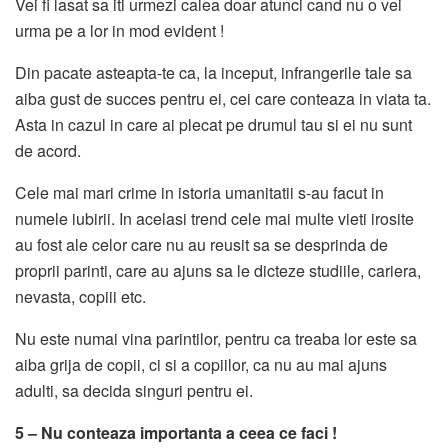
Vei fi lasat sa iti urmezi calea doar atunci cand nu o vei
urma pe a lor in mod evident !
Din pacate asteapta-te ca, la inceput, infrangerile tale sa
aiba gust de succes pentru ei, cei care conteaza in viata ta.
Asta in cazul in care ai plecat pe drumul tau si ei nu sunt
de acord.
Cele mai mari crime in istoria umanitatii s-au facut in
numele iubirii. In acelasi trend cele mai multe vieti irosite
au fost ale celor care nu au reusit sa se desprinda de
proprii parinti, care au ajuns sa le dicteze studiile, cariera,
nevasta, copiii etc.
Nu este numai vina parintilor, pentru ca treaba lor este sa
aiba grija de copii, ci si a copiilor, ca nu au mai ajuns
adulti, sa decida singuri pentru ei.
5 – Nu conteaza importanta a ceea ce faci !