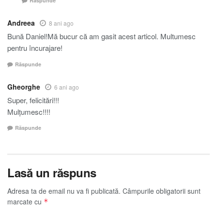
Răspunde
Andreea
8 ani ago
Bună Daniel!Mă bucur că am gasit acest articol. Multumesc
pentru încurajare!
Răspunde
Gheorghe
6 ani ago
Super, felicitări!!!
Mulțumesc!!!!
Răspunde
Lasă un răspuns
Adresa ta de email nu va fi publicată.
Câmpurile obligatorii sunt
marcate cu
*