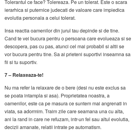
Tolerantul ce face? Tolereaza. Pe un tolerat. Este o scara
ierarhica si puternice judecati de valoare care impiedica
evolutia personala a celui tolerat.
Insa reactia oamenilor din jurul tau depinde si de tine.
Cand te vei bucura pentru o persoana care evolueaza si se
descopera, pas cu pas, atunci cel mai probabil si altii se
vor bucura pentru tine. Sa ai prieteni suportivi inseamna sa
fii si tu suportiv.
7 – Relaxeaza-te!
Nu ma refer la relaxare de o bere (desi nu este exclus sa
se poata intampla si asa). Proprietatea noastra, a
oamenilor, este ca pe masura ce suntem mai angrenati in
viata, sa adormim. Traim zile care seamana una cu alta,
ani la rand in care ne refuzam, intr-un fel sau altul evolutia,
decizii amanate, relatii intrate pe automatism.