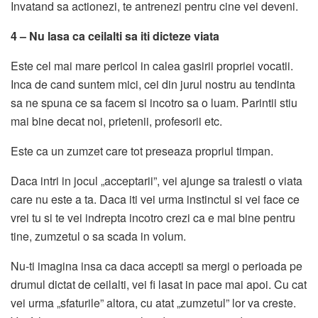
Invatand sa actionezi, te antrenezi pentru cine vei deveni.
4 – Nu lasa ca ceilalti sa iti dicteze viata
Este cel mai mare pericol in calea gasirii propriei vocatii.
Inca de cand suntem mici, cei din jurul nostru au tendinta
sa ne spuna ce sa facem si incotro sa o luam. Parintii stiu
mai bine decat noi, prietenii, profesorii etc.
Este ca un zumzet care tot preseaza propriul timpan.
Daca intri in jocul „acceptarii”, vei ajunge sa traiesti o viata
care nu este a ta. Daca iti vei urma instinctul si vei face ce
vrei tu si te vei indrepta incotro crezi ca e mai bine pentru
tine, zumzetul o sa scada in volum.
Nu-ti imagina insa ca daca accepti sa mergi o perioada pe
drumul dictat de ceilalti, vei fi lasat in pace mai apoi. Cu cat
vei urma „sfaturile” altora, cu atat „zumzetul” lor va creste.