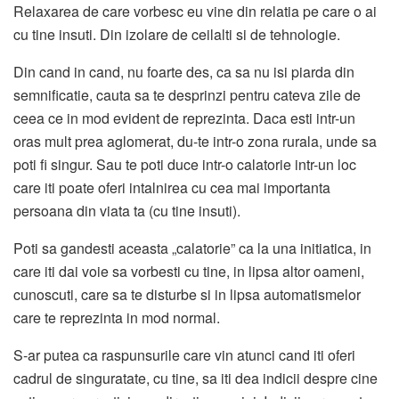
Relaxarea de care vorbesc eu vine din relatia pe care o ai
cu tine insuti. Din izolare de ceilalti si de tehnologie.
Din cand in cand, nu foarte des, ca sa nu isi piarda din
semnificatie, cauta sa te desprinzi pentru cateva zile de
ceea ce in mod evident de reprezinta. Daca esti intr-un
oras mult prea aglomerat, du-te intr-o zona rurala, unde sa
poti fi singur. Sau te poti duce intr-o calatorie intr-un loc
care iti poate oferi intalnirea cu cea mai importanta
persoana din viata ta (cu tine insuti).
Poti sa gandesti aceasta „calatorie” ca la una initiatica, in
care iti dai voie sa vorbesti cu tine, in lipsa altor oameni,
cunoscuti, care sa te disturbe si in lipsa automatismelor
care te reprezinta in mod normal.
S-ar putea ca raspunsurile care vin atunci cand iti oferi
cadrul de singuratate, cu tine, sa iti dea indicii despre cine