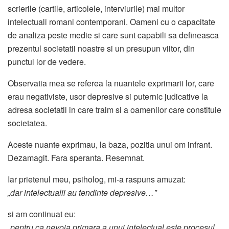
scrierile (cartile, articolele, interviurile) mai multor
intelectuali romani contemporani. Oameni cu o capacitate
de analiza peste medie si care sunt capabili sa defineasca
prezentul societatii noastre si un presupun viitor, din
punctul lor de vedere.
Observatia mea se referea la nuantele exprimarii lor, care
erau negativiste, usor depresive si puternic judicative la
adresa societatii in care traim si a oamenilor care constituie
societatea.
Aceste nuante exprimau, la baza, pozitia unui om infrant.
Dezamagit. Fara speranta. Resemnat.
Iar prietenul meu, psiholog, mi-a raspuns amuzat:
„dar intelectualii au tendinte depresive…”
si am continuat eu:
„pentru ca nevoia primara a unui intelectual este procesul