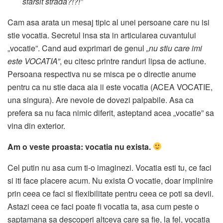
sfarsit strada?!?!”
Cam asa arata un mesaj tipic al unei persoane care nu isi
stie vocatia. Secretul insa sta in articularea cuvantului
„vocatie”. Cand aud exprimari de genul
„nu stiu care imi
este VOCATIA”
, eu citesc printre randuri lipsa de actiune.
Persoana respectiva nu se misca pe o directie anume
pentru ca nu stie daca aia ii este vocatia (ACEA VOCATIE,
una singura). Are nevoie de dovezi palpabile. Asa ca
prefera sa nu faca nimic diferit, asteptand acea „vocatie” sa
vina din exterior.
Am o veste proasta: vocatia nu exista.
Cel putin nu asa cum ti-o imaginezi. Vocatia esti tu, ce faci
si iti face placere acum. Nu exista O vocatie, doar implinire
prin ceea ce faci si flexibilitate pentru ceea ce poti sa devii.
Astazi ceea ce faci poate fi vocatia ta, asa cum peste o
saptamana sa descoperi altceva care sa fie, la fel, vocatia