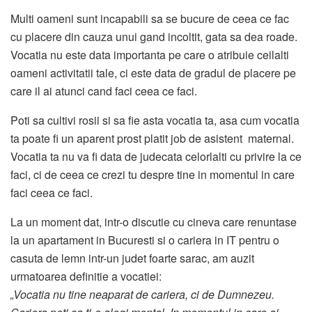
Multi oameni sunt incapabili sa se bucure de ceea ce fac
cu placere din cauza unui gand incoltit, gata sa dea roade.
Vocatia nu este data importanta pe care o atribuie ceilalti
oameni activitatii tale, ci este data de gradul de placere pe
care il ai atunci cand faci ceea ce faci.
Poti sa cultivi rosii si sa fie asta vocatia ta, asa cum vocatia
ta poate fi un aparent prost platit job de asistent maternal.
Vocatia ta nu va fi data de judecata celorlalti cu privire la ce
faci, ci de ceea ce crezi tu despre tine in momentul in care
faci ceea ce faci.
La un moment dat, intr-o discutie cu cineva care renuntase
la un apartament in Bucuresti si o cariera in IT pentru o
casuta de lemn intr-un judet foarte sarac, am auzit
urmatoarea definitie a vocatiei:
„Vocatia nu tine neaparat de cariera, ci de Dumnezeu.