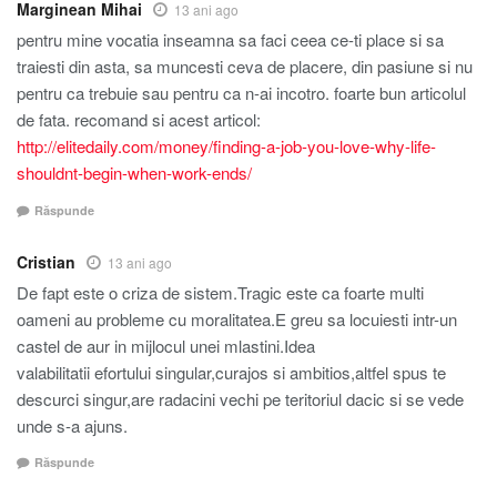
Marginean Mihai
13 ani ago
pentru mine vocatia inseamna sa faci ceea ce-ti place si sa
traiesti din asta, sa muncesti ceva de placere, din pasiune si nu
pentru ca trebuie sau pentru ca n-ai incotro. foarte bun articolul
de fata. recomand si acest articol:
http://elitedaily.com/money/finding-a-job-you-love-why-life-
shouldnt-begin-when-work-ends/
Răspunde
Cristian
13 ani ago
De fapt este o criza de sistem.Tragic este ca foarte multi
oameni au probleme cu moralitatea.E greu sa locuiesti intr-un
castel de aur in mijlocul unei mlastini.Idea
valabilitatii efortului singular,curajos si ambitios,altfel spus te
descurci singur,are radacini vechi pe teritoriul dacic si se vede
unde s-a ajuns.
Răspunde